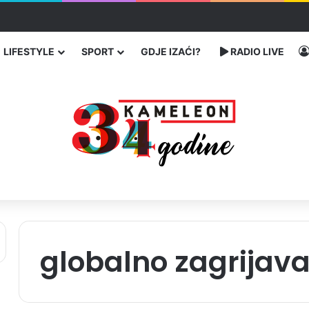
traže poseban status za Memorijalni centar Srebrenica
LIFESTYLE
SPORT
GDJE IZAĆI?
RADIO LIVE
globalno zagrijava