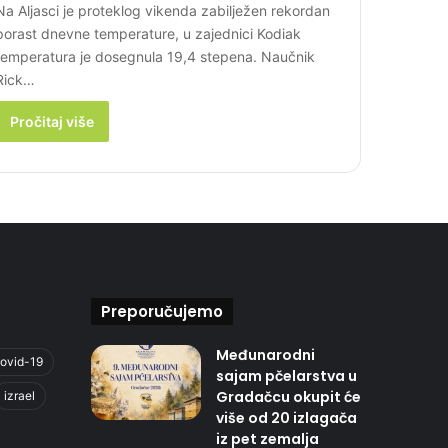
Na Aljasci je proteklog vikenda zabilježen rekordan
porast dnevne temperature, u zajednici Kodiak
temperatura je dosegnula 19,4 stepena. Naučnik
Rick…
Pročitaj više
Preporučujemo
Međunarodni
ovid-19
sajam pčelarstva u
Gradačcu okupit će
izrael
više od 20 izlagača
iz pet zemalja