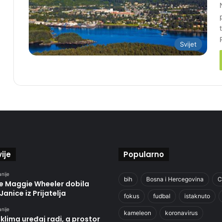
Svijet
ije
Popularno
anije
bih
Bosna i Hercegovina
C
je Maggie Wheeler dobila
Janice iz Prijatelja
fokus
fudbal
istaknuto
anije
kameleon
koronavirus
klima uređaj radi, a prostor