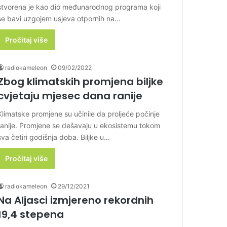
stvorena je kao dio međunarodnog programa koji
se bavi uzgojem usjeva otpornih na…
Pročitaj više
radiokameleon
09/02/2022
Zbog klimatskih promjena biljke
cvjetaju mjesec dana ranije
Klimatske promjene su učinile da proljeće počinje
ranije. Promjene se dešavaju u ekosistemu tokom
sva četiri godišnja doba. Biljke u…
Pročitaj više
radiokameleon
29/12/2021
Na Aljasci izmjereno rekordnih
19,4 stepena