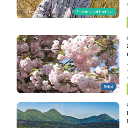
Zanimljivosti i zabava
Svijet