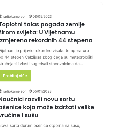
radiokameleon
08/05/2023
Toplotni talas pogađa zemlje
širom svijeta: U Vijetnamu
izmjereno rekordnih 44 stepena
Vijetnam je prijavio rekordno visoku temperaturu
od 44 stepen Celzijusa zbog čega su meteorološki
stručnjaci i vlasti sugerisali stanovnicima da…
Pročitaj više
radiokameleon
05/01/2023
Naučnici razvili novu sortu
pšenice koja može izdržati velike
vrućine i sušu
Nova sorta durum pšenice otporna na sušu,