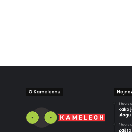
O Kameleonu
Najnov
3 hours r
Kako 
ulogu 
4 hours r
Zašto 