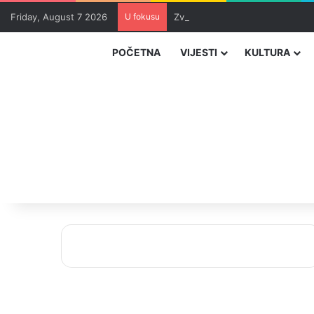
Friday, August 7 2026
U fokusu
Zvizdić, Magazinović i Kojović 
POČETNA
VIJESTI
KULTURA