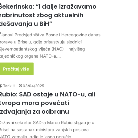
Šekerinska: “I dalje izražavamo
zabrinutost zbog aktuelnih
dešavanja u BiH”
Članovi Predsjedništva Bosne i Hercegovine danas
borave u Briselu, gdje prisustvuju sjednici
Sjevernoatlantskog vijeća (NAC) – najvišeg
zajedničkog organa NATO-a.…
Pročitaj više
Tarik H.
03/04/2025
Rubio: SAD ostaje u NATO-u, ali
Evropa mora povećati
izdvajanja za odbranu
Državni sekretar SAD-a Marco Rubio stigao je u
Brisel na sastanak ministara vanjskih poslova
NATO zemalja, gdje je jasno poručio…