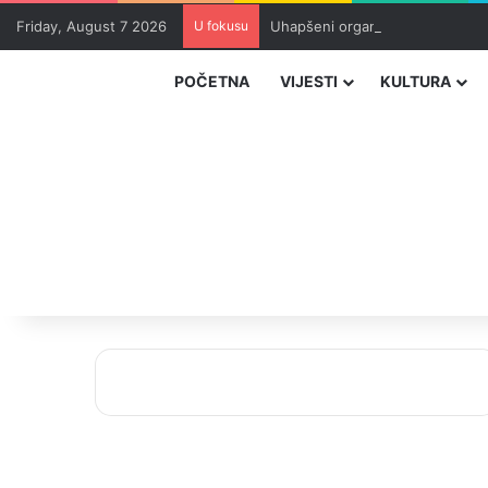
Friday, August 7 2026
U fokusu
Uhapšeni organizatori krijumčar
POČETNA
VIJESTI
KULTURA