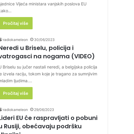
sjednice Vijeća ministara vanjskih poslova EU
kako…
Pročitaj više
radiokameleon
30/06/2023
Neredi u Briselu, policija i
vatrogasci na nogama (VIDEO)
U Briselu su jučer nastali neredi, a belgijska policija
je izvela raciju, tokom koje je tragano za sumnjivim
mladim ljudima.…
Pročitaj više
radiokameleon
29/06/2023
Lideri EU će raspravljati o pobuni
u Rusiji, obećavaju podršku