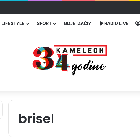
enja migranata preko BiH i Balkana
LIFESTYLE
SPORT
GDJE IZAĆI?
RADIO LIVE
brisel