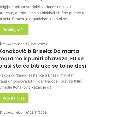
Belgijski poljoprivrednici su danas nastavili
proteste, a traktorima su blokirali ključne puteve u
Briselu. Protest je organiziran kako bi se…
Pročitaj više
radiokameleon
05/12/2023
Konaković iz Brisela: Do marta
moramo ispuniti obaveze, EU se
plaši šta će biti ako se to ne desi
Nakon održanog sastanka u Briselu ministar
vanjskih poslova BiH i lider Naroda i pravde (NiP)
Elmedin Konaković kazao je da…
Pročitaj više
radiokameleon
28/11/2023