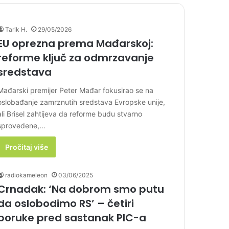
Tarik H.
29/05/2026
EU oprezna prema Mađarskoj:
reforme ključ za odmrzavanje
sredstava
Mađarski premijer Peter Mađar fokusirao se na
oslobađanje zamrznutih sredstava Evropske unije,
ali Brisel zahtijeva da reforme budu stvarno
sprovedene,…
Pročitaj više
radiokameleon
03/06/2025
Crnadak: ‘Na dobrom smo putu
da oslobodimo RS’ – četiri
poruke pred sastanak PIC-a