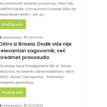
Na pomenutom sastanku prisustvuju i lideri više
političkih partija. U prvoj poruci Crnadak ističe da
međunarodni akteri – bilo da…
Pročitaj više
radiokameleon
15/04/2025
Oštro iz Brisela: Dodik više nije
relevantan sagovornik, već
predmet pravosuđa
Obraćanje člana Predsjedništva BiH dr. Denisa
Bećirovića na sastanku Sjevernoatlantsko vijeće
(NAC) i Bosna i Hercegovina. Poštovana
zamjenice generalnog…
Pročitaj više
radiokameleon
15/04/2025