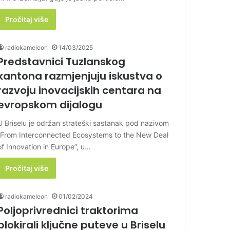
Pročitaj više
radiokameleon
14/03/2025
Predstavnici Tuzlanskog
kantona razmjenjuju iskustva o
razvoju inovacijskih centara na
evropskom dijalogu
U Briselu je održan strateški sastanak pod nazivom
“From Interconnected Ecosystems to the New Deal
of Innovation in Europe”, u…
Pročitaj više
radiokameleon
01/02/2024
Poljoprivrednici traktorima
blokirali ključne puteve u Briselu