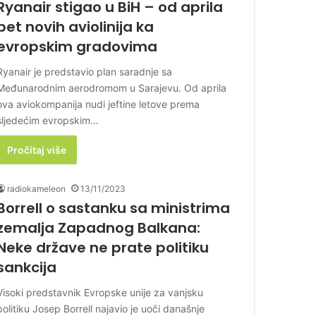
Ryanair stigao u BiH – od aprila
pet novih aviolinija ka
evropskim gradovima
Ryanair je predstavio plan saradnje sa
Međunarodnim aerodromom u Sarajevu. Od aprila
ova aviokompanija nudi jeftine letove prema
sljedećim evropskim…
Pročitaj više
radiokameleon
13/11/2023
Borrell o sastanku sa ministrima
zemalja Zapadnog Balkana:
Neke države ne prate politiku
sankcija
Visoki predstavnik Evropske unije za vanjsku
politiku Josep Borrell najavio je uoči današnje