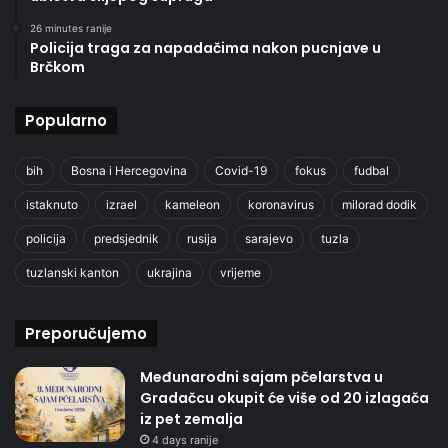
26 minutes ranije
Policija traga za napadačima nakon pucnjave u
Brčkom
Popularno
bih
Bosna i Hercegovina
Covid-19
fokus
fudbal
istaknuto
izrael
kameleon
koronavirus
milorad dodik
policija
predsjednik
rusija
sarajevo
tuzla
tuzlanski kanton
ukrajina
vrijeme
Preporučujemo
Međunarodni sajam pčelarstva u
Gradačcu okupit će više od 20 izlagača
iz pet zemalja
4 days ranije