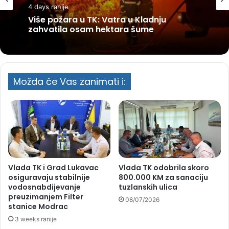
4 days ranije
Više požara u TK: Vatra u Kladnju
zahvatila osam hektara šume
Možda će Vas zanimati i:
Vlada TK i Grad Lukavac
Vlada TK odobrila skoro
osiguravaju stabilnije
800.000 KM za sanaciju
vodosnabdijevanje
tuzlanskih ulica
preuzimanjem Filter
08/07/2026
stanice Modrac
3 weeks ranije