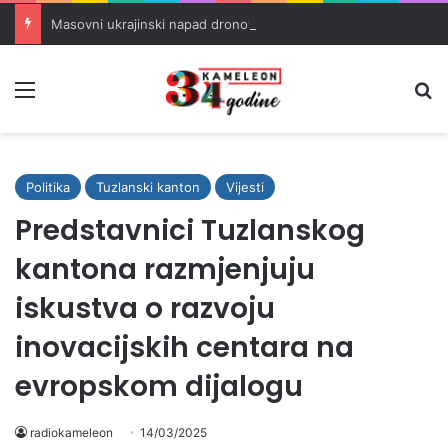
Masovni ukrajinski napad dronovima na rusku rafineriju u Tatarstanu
Meni
Pr
Politika
Tuzlanski kanton
Vijesti
Predstavnici Tuzlanskog
kantona razmjenjuju
iskustva o razvoju
inovacijskih centara na
evropskom dijalogu
radiokameleon
14/03/2025