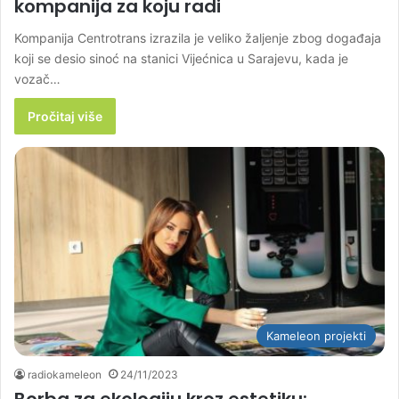
kompanija za koju radi
Kompanija Centrotrans izrazila je veliko žaljenje zbog događaja
koji se desio sinoć na stanici Vijećnica u Sarajevu, kada je
vozač…
Pročitaj više
Kameleon projekti
radiokameleon
24/11/2023
Borba za ekologiju kroz estetiku: