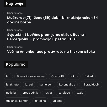
Najnovije
6 hours ranije
Muškarac (71) i žena (59) dobili bliznakinje nakon 34
godine borbe
6 hours ranije
Svjetski hit NoWine premijerno stiže u Bosnu i
Hercegovinu – promocija u petak u Tuzli
6 hours ranije
Većina Amerikanaca protiv rata na Bliskom istoku
Popularno
bih
Bosna i Hercegovina
Covid-19
fokus
fudbal
istaknuto
izrael
kameleon
koronavirus
milorad dodik
policija
predsjednik
rusija
sarajevo
tuzla
tuzlanski kanton
ukrajina
vrijeme