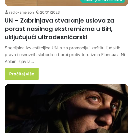
radiokameleon
20/01/2023
UN – Zabrinjava stvaranje uslova za
porast nasilnog ekstremizma u BiH,
uključujući ultradesničarski
Specijalna izvjestiteljica UN-a za promociju i zaštitu ljudskih
prava i osnovnih sloboda u borbi protiv terorizma Fionnuala Ní
Aoláin izjavila…
Pročitaj više