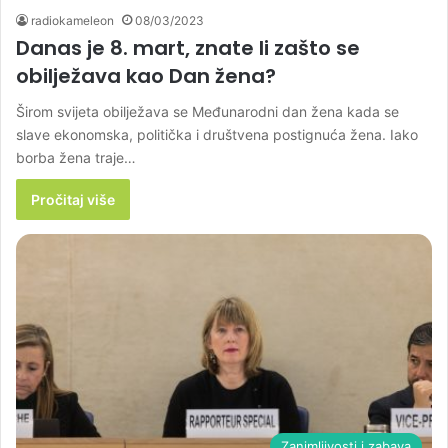
radiokameleon
08/03/2023
Danas je 8. mart, znate li zašto se
obilježava kao Dan žena?
Širom svijeta obilježava se Međunarodni dan žena kada se
slave ekonomska, politička i društvena postignuća žena. Iako
borba žena traje…
Pročitaj više
Zanimljivosti i zabava