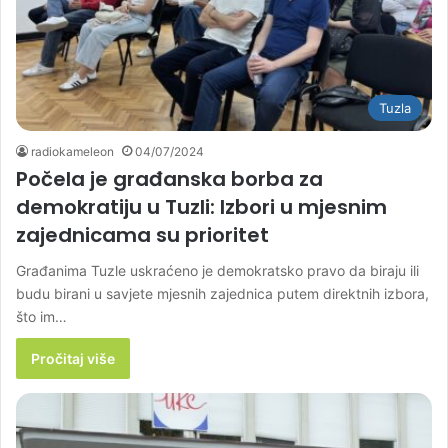
Tuzla
radiokameleon
04/07/2024
Počela je građanska borba za
demokratiju u Tuzli: Izbori u mjesnim
zajednicama su prioritet
Građanima Tuzle uskraćeno je demokratsko pravo da biraju ili
budu birani u savjete mjesnih zajednica putem direktnih izbora,
što im…
Pročitaj više