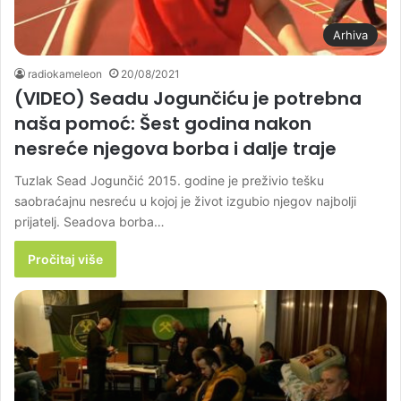
Arhiva
radiokameleon
20/08/2021
(VIDEO) Seadu Jogunčiću je potrebna
naša pomoć: Šest godina nakon
nesreće njegova borba i dalje traje
Tuzlak Sead Jogunčić 2015. godine je preživio tešku
saobraćajnu nesreću u kojoj je život izgubio njegov najbolji
prijatelj. Seadova borba…
Pročitaj više