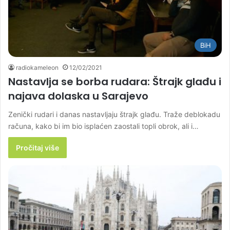
BiH
radiokameleon
12/02/2021
Nastavlja se borba rudara: Štrajk glađu i
najava dolaska u Sarajevo
Zenički rudari i danas nastavljaju štrajk glađu. Traže deblokadu
računa, kako bi im bio isplaćen zaostali topli obrok, ali i…
Pročitaj više