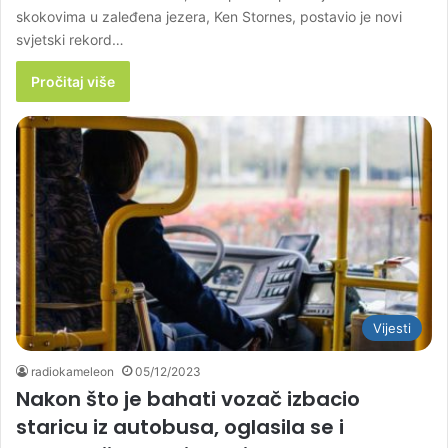
skokovima u zaleđena jezera, Ken Stornes, postavio je novi
svjetski rekord…
Pročitaj više
Vijesti
radiokameleon
05/12/2023
Nakon što je bahati vozač izbacio
staricu iz autobusa, oglasila se i