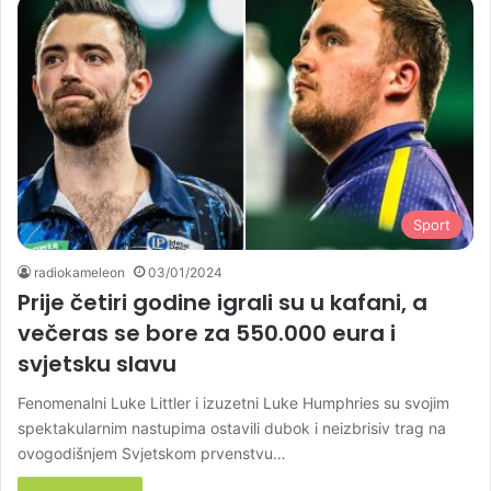
Sport
radiokameleon
03/01/2024
Prije četiri godine igrali su u kafani, a
večeras se bore za 550.000 eura i
svjetsku slavu
Fenomenalni Luke Littler i izuzetni Luke Humphries su svojim
spektakularnim nastupima ostavili dubok i neizbrisiv trag na
ovogodišnjem Svjetskom prvenstvu…