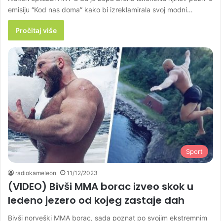
emisiju “Kod nas doma” kako bi izreklamirala svoj modni…
Pročitaj više
Sport
radiokameleon
11/12/2023
(VIDEO) Bivši MMA borac izveo skok u
ledeno jezero od kojeg zastaje dah
Bivši norveški MMA borac, sada poznat po svojim ekstremnim