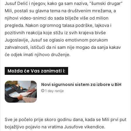
Jusuf Delić i njegov, kako ga sam naziva, “šumski drugar”
Mili, postali su glavna tema na društvenim mrežama, a
njihovi video-snimci do sada bilježe više od milion
pregleda. Nakon ogromnog talasa podrške, lajkova i
pozitivnih reakcija koje stižu iz svih krajeva bivše
Jugoslavije, Jusuf se oglasio emotivnom porukom
zahvalnosti, ističući da ni sam nije mogao da sanja kakav
će odjek imati njihovo druženje.
Možda će Vas zanimati i:
Novi sigurnosni sistem za izbore u BiH
1 day ranije
Sve je počelo prije skoro godinu dana, kada se Mili prvi put
bojažljivo pojavio na vratima Jusufove vikendice.