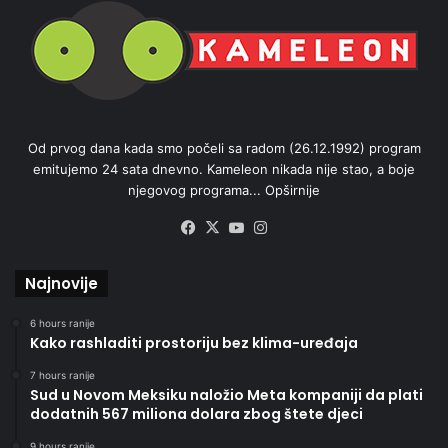
Od prvog dana kada smo počeli sa radom (26.12.1992) program
emitujemo 24 sata dnevno. Kameleon nikada nije stao, a boje
njegovog programa...
Opširnije
Facebook
X
YouTube
Instagram
Najnovije
6 hours ranije
Kako rashladiti prostoriju bez klima-uređaja
7 hours ranije
Sud u Novom Meksiku naložio Meta kompaniji da plati
dodatnih 567 miliona dolara zbog štete djeci
9 hours ranije