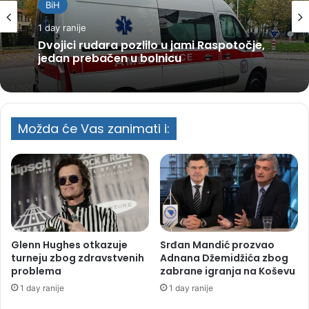
BiH
1 day ranije
Dvojici rudara pozlilo u jami Raspotočje,
jedan prebačen u bolnicu
Možda će Vas zanimati i:
Glenn Hughes otkazuje
Srđan Mandić prozvao
turneju zbog zdravstvenih
Adnana Džemidžića zbog
problema
zabrane igranja na Koševu
1 day ranije
1 day ranije