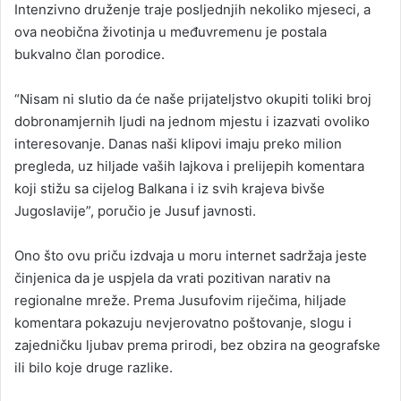
Intenzivno druženje traje posljednjih nekoliko mjeseci, a
ova neobična životinja u međuvremenu je postala
bukvalno član porodice.
“Nisam ni slutio da će naše prijateljstvo okupiti toliki broj
dobronamjernih ljudi na jednom mjestu i izazvati ovoliko
interesovanje. Danas naši klipovi imaju preko milion
pregleda, uz hiljade vaših lajkova i prelijepih komentara
koji stižu sa cijelog Balkana i iz svih krajeva bivše
Jugoslavije”, poručio je Jusuf javnosti.
Ono što ovu priču izdvaja u moru internet sadržaja jeste
činjenica da je uspjela da vrati pozitivan narativ na
regionalne mreže. Prema Jusufovim riječima, hiljade
komentara pokazuju nevjerovatno poštovanje, slogu i
zajedničku ljubav prema prirodi, bez obzira na geografske
ili bilo koje druge razlike.