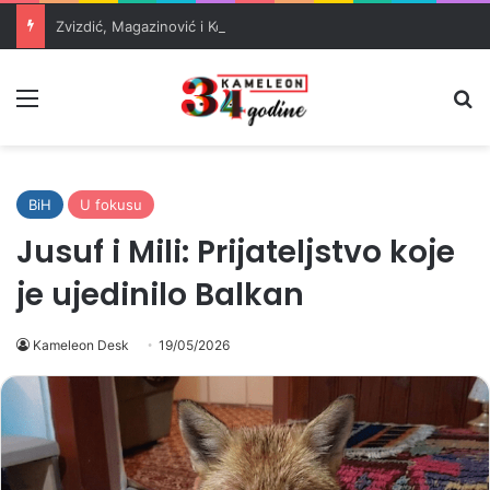
Zvizdić, Magazinović i Kojović traže poseban status za Memorijalni centar Srebrenica
Meni
Pr
BiH
U fokusu
Jusuf i Mili: Prijateljstvo koje
je ujedinilo Balkan
Kameleon Desk
19/05/2026