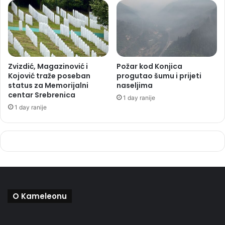
Zvizdić, Magazinović i
Požar kod Konjica
Kojović traže poseban
progutao šumu i prijeti
status za Memorijalni
naseljima
centar Srebrenica
1 day ranije
1 day ranije
O Kameleonu