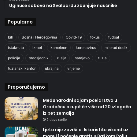
Uginuće sobova na Svalbardu zbunjuje naučnike
Popularno
bih
Bosna i Hercegovina
Covid-19
fokus
fudbal
istaknuto
izrael
kameleon
koronavirus
milorad dodik
policija
predsjednik
rusija
sarajevo
tuzla
tuzlanski kanton
ukrajina
vrijeme
Preporučujemo
Međunarodni sajam pčelarstva u
Gradačcu okupit će više od 20 izlagača
iz pet zemalja
2 days ranije
Ljeto nije završilo: Iskoristite vikend uz
more i 1 noćenje gratis u Baškom Polju