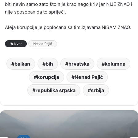
biti nevin samo zato što nije krao nego kriv jer NIJE ZNAO i
nije sposoban da to spriječi.
Aleja korupcije je popločana sa tim izjavama NISAM ZNAO.
Izvor
Nenad Pejić
balkan
bih
hrvatska
kolumna
korupcija
Nenad Pejić
republika srpska
srbija