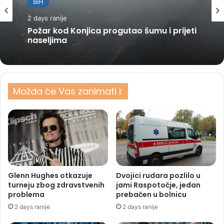
BiH
2 days ranije
Požar kod Konjica progutao šumu i prijeti
naseljima
Možda će Vas zanimati i:
Glenn Hughes otkazuje
Dvojici rudara pozlilo u
turneju zbog zdravstvenih
jami Raspotočje, jedan
problema
prebačen u bolnicu
2 days ranije
2 days ranije