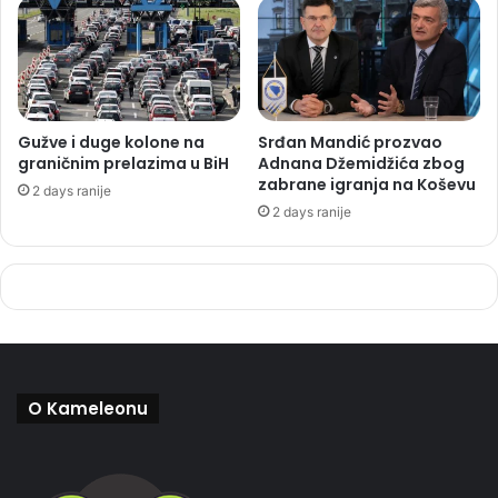
Gužve i duge kolone na
Srđan Mandić prozvao
graničnim prelazima u BiH
Adnana Džemidžića zbog
zabrane igranja na Koševu
2 days ranije
2 days ranije
O Kameleonu