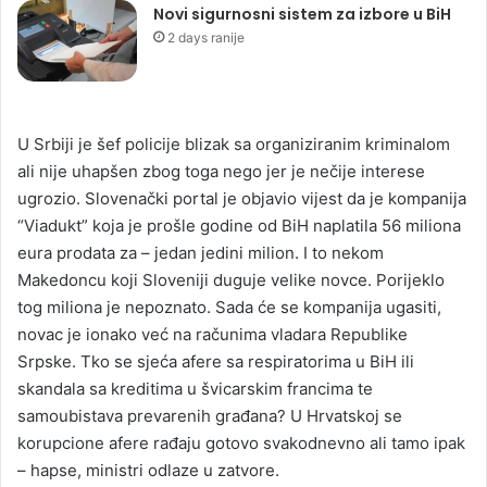
Novi sigurnosni sistem za izbore u BiH
2 days ranije
U Srbiji je šef policije blizak sa organiziranim kriminalom
ali nije uhapšen zbog toga nego jer je nečije interese
ugrozio. Slovenački portal je objavio vijest da je kompanija
“Viadukt” koja je prošle godine od BiH naplatila 56 miliona
eura prodata za – jedan jedini milion. I to nekom
Makedoncu koji Sloveniji duguje velike novce. Porijeklo
tog miliona je nepoznato. Sada će se kompanija ugasiti,
novac je ionako već na računima vladara Republike
Srpske. Tko se sjeća afere sa respiratorima u BiH ili
skandala sa kreditima u švicarskim francima te
samoubistava prevarenih građana? U Hrvatskoj se
korupcione afere rađaju gotovo svakodnevno ali tamo ipak
– hapse, ministri odlaze u zatvore.