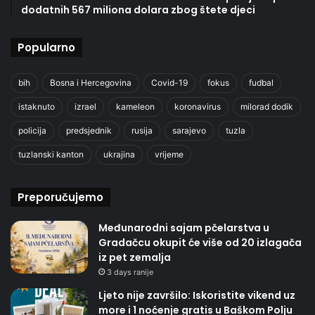
dodatnih 567 miliona dolara zbog štete djeci
Popularno
bih
Bosna i Hercegovina
Covid-19
fokus
fudbal
istaknuto
izrael
kameleon
koronavirus
milorad dodik
policija
predsjednik
rusija
sarajevo
tuzla
tuzlanski kanton
ukrajina
vrijeme
Preporučujemo
Međunarodni sajam pčelarstva u
Gradačcu okupit će više od 20 izlagača
iz pet zemalja
3 days ranije
Ljeto nije završilo: Iskoristite vikend uz
more i 1 noćenje gratis u Baškom Polju