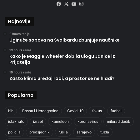
Facebook
X
YouTube
Instagram
Najnovije
2 hours ranije
Uginuće sobova na Svalbardu zbunjuje naučnike
19 hours ranije
Kako je Maggie Wheeler dobila ulogu Janice iz
Prijatelja
19 hours ranije
Zašto klima uređaj radi, a prostor se ne hladi?
Popularno
bih
Bosna i Hercegovina
Covid-19
fokus
fudbal
istaknuto
izrael
kameleon
koronavirus
milorad dodik
policija
predsjednik
rusija
sarajevo
tuzla