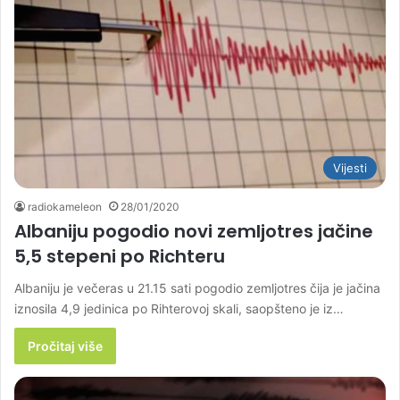
Vijesti
radiokameleon
28/01/2020
Albaniju pogodio novi zemljotres jačine
5,5 stepeni po Richteru
Albaniju je večeras u 21.15 sati pogodio zemljotres čija je jačina
iznosila 4,9 jedinica po Rihterovoj skali, saopšteno je iz…
Pročitaj više