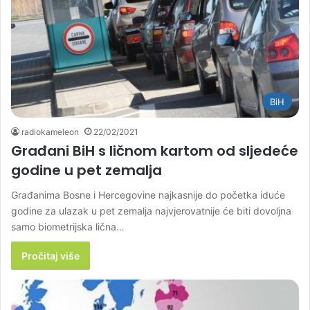
BiH
radiokameleon
22/02/2021
Građani BiH s ličnom kartom od sljedeće
godine u pet zemalja
Građanima Bosne i Hercegovine najkasnije do početka iduće
godine za ulazak u pet zemalja najvjerovatnije će biti dovoljna
samo biometrijska lična…
Pročitaj više