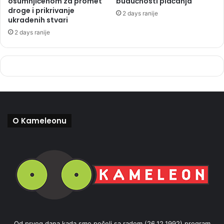
osumnjičenom za promet
budućnosti plaćanja
droge i prikrivanje
2 days ranije
ukradenih stvari
2 days ranije
O Kameleonu
Od prvog dana kada smo počeli sa radom (26.12.1992) program