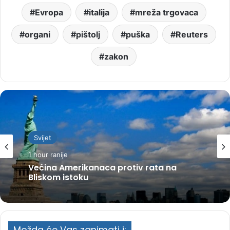
Evropa
italija
mreža trgovaca
organi
pištolj
puška
Reuters
zakon
Svijet
1 hour ranije
Većina Amerikanaca protiv rata na
Bliskom istoku
Možda će Vas zanimati i: