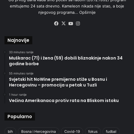
emitujemo 24 sata dnevno. Kameleon nikada nije stao, a boje
njegovog programa...
Opširnije
Facebook
X
YouTube
Instagram
Najnovije
33 minutes ranije
Muškarac (71) i žena (59) dobili bliznakinje nakon 34
godine borbe
55 minutes ranije
Svjetski hit NoWine premijerno stiže u Bosnu i
Hercegovinu – promocija u petak u Tuzli
1 hour ranije
Većina Amerikanaca protiv rata na Bliskom istoku
Popularno
bih
Bosna i Hercegovina
Covid-19
fokus
fudbal