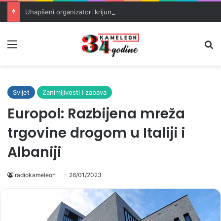
Uhapšeni organizatori krijumčarenja migranata preko BiH i Balkana
Meni
Pr
Svijet
Zanimljivosti i zabava
Europol: Razbijena mreža
trgovine drogom u Italiji i
Albaniji
radiokameleon
26/01/2023