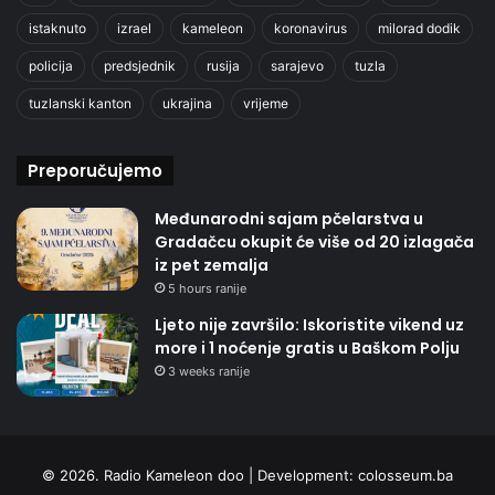
istaknuto
izrael
kameleon
koronavirus
milorad dodik
policija
predsjednik
rusija
sarajevo
tuzla
tuzlanski kanton
ukrajina
vrijeme
Preporučujemo
Međunarodni sajam pčelarstva u
Gradačcu okupit će više od 20 izlagača
iz pet zemalja
5 hours ranije
Ljeto nije završilo: Iskoristite vikend uz
more i 1 noćenje gratis u Baškom Polju
3 weeks ranije
© 2026. Radio Kameleon doo | Development:
colosseum.ba