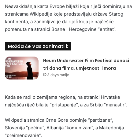
Nesvakidašnja karta Evrope bilježi koje riječi dominiraju na
stranicama Wikipedije koje predstavljaju države Starog
kontinenta, a zanimljivo je da riječ koja je najčešće
pomenuta na stranici Bosne i Hercegovine “entitet”.
Možda će Vas zanimati i:
Neum Underwater Film Festival donosi
tri dana filma, umjetnosti i mora
3 days ranije
Kada se radi o zemljama regiona, na stranici Hrvatske
najčešća riječ bila je “pristupanje”, a za Srbiju “manastir”.
Wikipedia stranica Crne Gore pominje “partizane”,
Slovenija “pećinu”, Albanija “komunizam”, a Makedonija
“preimenovanje”.