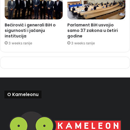
Bećirović i generali BiH o
Parlament BiH usvojio
sigurnosti i jačanju
samo 37 zakona u četiri
institucija
godine
3 weeks ranije
3 weeks ranije
O Kameleonu