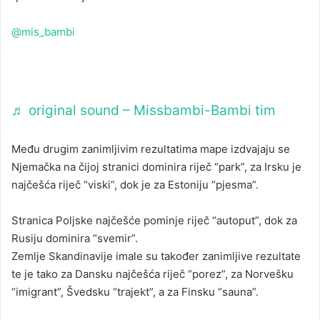
@mis_bambi
Replying to @Fanatikos990
♬ original sound – Missbambi-Bambi tim
Među drugim zanimljivim rezultatima mape izdvajaju se
Njemačka na čijoj stranici dominira riječ “park”, za Irsku je
najčešća riječ “viski”, dok je za Estoniju “pjesma”.
Stranica Poljske najčešće pominje riječ “autoput”, dok za
Rusiju dominira “svemir”.
Zemlje Skandinavije imale su također zanimljive rezultate
te je tako za Dansku najčešća riječ “porez”, za Norvešku
“imigrant”, Švedsku “trajekt”, a za Finsku “sauna”.