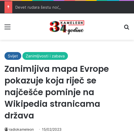
Devet rudara šestu noć u jami Raspotočje traži isplatu dugovanih plaća
Meni
Pr
Svijet
Zanimljivosti i zabava
Zanimljiva mapa Evrope
pokazuje koja riječ se
najčešće pominje na
Wikipedia stranicama
država
radiokameleon
15/02/2023