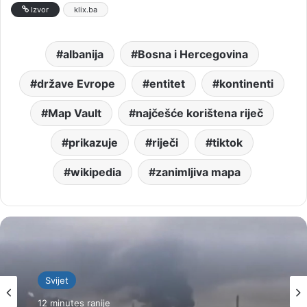
Izvor
klix.ba
albanija
Bosna i Hercegovina
države Evrope
entitet
kontinenti
Map Vault
najčešće korištena riječ
prikazuje
riječi
tiktok
wikipedia
zanimljiva mapa
Svijet
12 minutes ranije