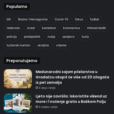
Popularno
bih
Bosna i Hercegovina
Covid-19
fokus
fudbal
istaknuto
izrael
kameleon
koronavirus
milorad dodik
policija
predsjednik
rusija
sarajevo
tuzla
tuzlanski kanton
ukrajina
vrijeme
Preporučujemo
Međunarodni sajam pčelarstva u
Gradačcu okupit će više od 20 izlagača
iz pet zemalja
4 days ranije
Ljeto nije završilo: Iskoristite vikend uz
more i 1 noćenje gratis u Baškom Polju
4 weeks ranije