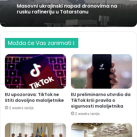
Masovni ukrajinski napad dronovima na
rusku rafineriju u Tatarstanu
Možda će Vas zanimati i:
EU upozorava: TikTok ne
EU preliminarno utvrdio da
štiti dovoljno maloljetnike
TikTok krši pravila o
sigurnosti maloljetnika
2 weeks ranije
2 weeks ranije