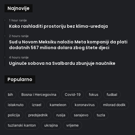
Najnovije
1 hour ranije
Kako rashladiti prostoriju bez klima-uređaja
2 hours ranije
Sud u Novom Meksiku naložio Meta kompaniji da plati
dodatnih 567 miliona dolara zbog štete djeci
4 hours ranije
Uginuće sobova na Svalbardu zbunjuje naučnike
Popularno
bih
Bosna i Hercegovina
Covid-19
fokus
fudbal
istaknuto
izrael
kameleon
koronavirus
milorad dodik
policija
predsjednik
rusija
sarajevo
tuzla
tuzlanski kanton
ukrajina
vrijeme