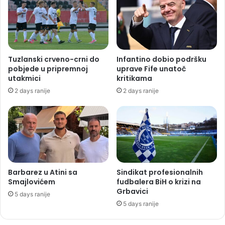
Tuzlanski crveno-crni do
Infantino dobio podršku
pobjede u pripremnoj
uprave Fife unatoč
utakmici
kritikama
2 days ranije
2 days ranije
Barbarez u Atini sa
Sindikat profesionalnih
Smajlovićem
fudbalera BiH o krizi na
Grbavici
5 days ranije
5 days ranije