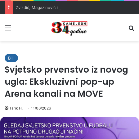
Zvizdić, Magazinović i Kojović traže poseban status za Memorijalni centar Srebrenica
Meni
Pr
BiH
Svjetsko prvenstvo iz novog
ugla: Ekskluzivni pop-up
Arena kanali na MOVE
Tarik H.
11/06/2026