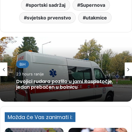
sportski sadržaj
Supernova
svjetsko prvenstvo
utakmice
BiH
23 hours ranije
Dvojici rudara pozlilo u jami Raspotočje,
jedan prebačen u bolnicu
Možda će Vas zanimati i: