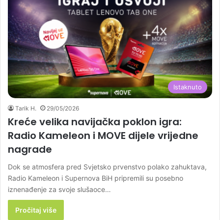
Istaknuto
Tarik H.
29/05/2026
Kreće velika navijačka poklon igra:
Radio Kameleon i MOVE dijele vrijedne
nagrade
Dok se atmosfera pred Svjetsko prvenstvo polako zahuktava,
Radio Kameleon i Supernova BiH pripremili su posebno
iznenađenje za svoje slušaoce…
Pročitaj više