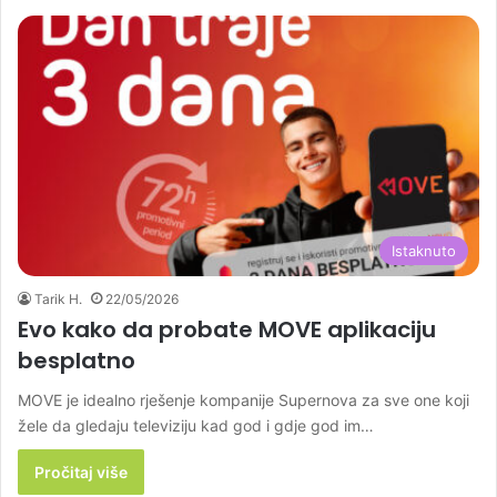
Istaknuto
Tarik H.
22/05/2026
Evo kako da probate MOVE aplikaciju
besplatno
MOVE je idealno rješenje kompanije Supernova za sve one koji
žele da gledaju televiziju kad god i gdje god im…
Pročitaj više