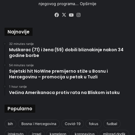
njegovog programa...
Opširnije
Facebook
X
YouTube
Instagram
Najnovije
32 minutes ranije
Muškarac (71) i žena (59) dobili bliznakinje nakon 34
godine borbe
54 minutes ranije
Svjetski hit NoWine premijerno stiže u Bosnu i
Hercegovinu – promocija u petak u Tuzli
1 hour ranije
Većina Amerikanaca protiv rata na Bliskom istoku
Popularno
bih
Bosna i Hercegovina
Covid-19
fokus
fudbal
istaknuto
izrael
kameleon
koronavirus
milorad dodik