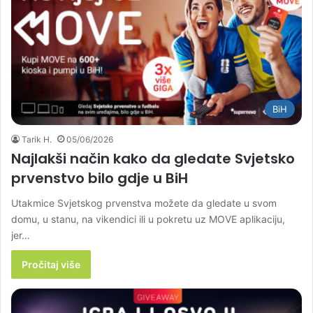
BiH
Tarik H.
05/06/2026
Najlakši način kako da gledate Svjetsko
prvenstvo bilo gdje u BiH
Utakmice Svjetskog prvenstva možete da gledate u svom
domu, u stanu, na vikendici ili u pokretu uz MOVE aplikaciju,
jer…
Pročitaj više