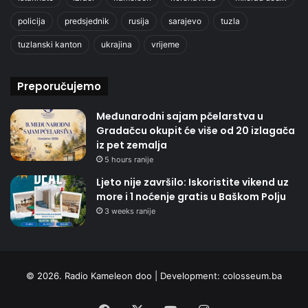
policija
predsjednik
rusija
sarajevo
tuzla
tuzlanski kanton
ukrajina
vrijeme
Preporučujemo
Međunarodni sajam pčelarstva u
Gradačcu okupit će više od 20 izlagača
iz pet zemalja
5 hours ranije
Ljeto nije završilo: Iskoristite vikend uz
more i 1 noćenje gratis u Baškom Polju
3 weeks ranije
© 2026. Radio Kameleon doo | Development:
colosseum.ba