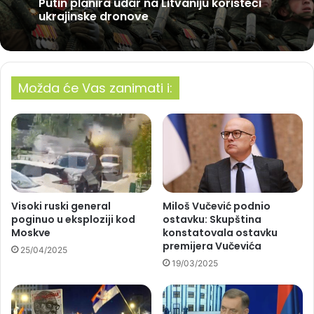
Putin planira udar na Litvaniju koristeći
ukrajinske dronove
Možda će Vas zanimati i:
Visoki ruski general
Miloš Vučević podnio
poginuo u eksploziji kod
ostavku: Skupština
Moskve
konstatovala ostavku
premijera Vučevića
25/04/2025
19/03/2025