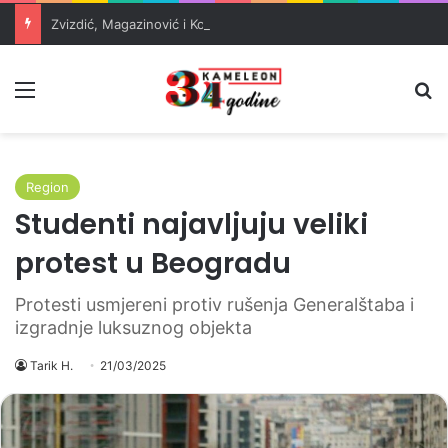
Zvizdić, Magazinović i Kojović traže poseban status za Memorijalni centar Srebrenica
Meni
Pr
Region
Studenti najavljuju veliki
protest u Beogradu
Protesti usmjereni protiv rušenja Generalštaba i
izgradnje luksuznog objekta
Tarik H.
21/03/2025