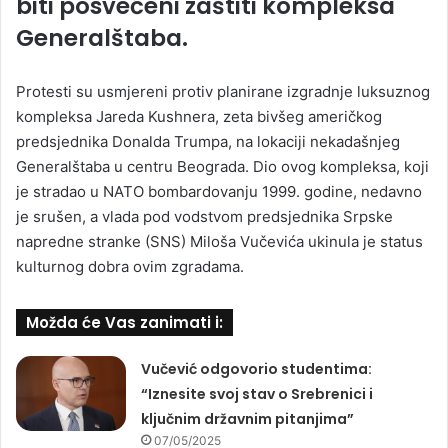
biti posvećeni zaštiti kompleksa
Generalštaba.
Protesti su usmjereni protiv planirane izgradnje luksuznog
kompleksa Jareda Kushnera, zeta bivšeg američkog
predsjednika Donalda Trumpa, na lokaciji nekadašnjeg
Generalštaba u centru Beograda. Dio ovog kompleksa, koji
je stradao u NATO bombardovanju 1999. godine, nedavno
je srušen, a vlada pod vodstvom predsjednika Srpske
napredne stranke (SNS) Miloša Vučevića ukinula je status
kulturnog dobra ovim zgradama.
Možda će Vas zanimati i:
Vučević odgovorio studentima:
“Iznesite svoj stav o Srebrenici i
ključnim državnim pitanjima”
07/05/2025