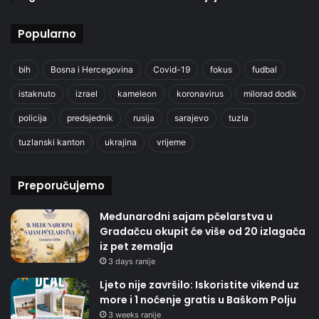
Popularno
bih
Bosna i Hercegovina
Covid-19
fokus
fudbal
istaknuto
izrael
kameleon
koronavirus
milorad dodik
policija
predsjednik
rusija
sarajevo
tuzla
tuzlanski kanton
ukrajina
vrijeme
Preporučujemo
Međunarodni sajam pčelarstva u
Gradačcu okupit će više od 20 izlagača
iz pet zemalja
3 days ranije
Ljeto nije završilo: Iskoristite vikend uz
more i 1 noćenje gratis u Baškom Polju
3 weeks ranije