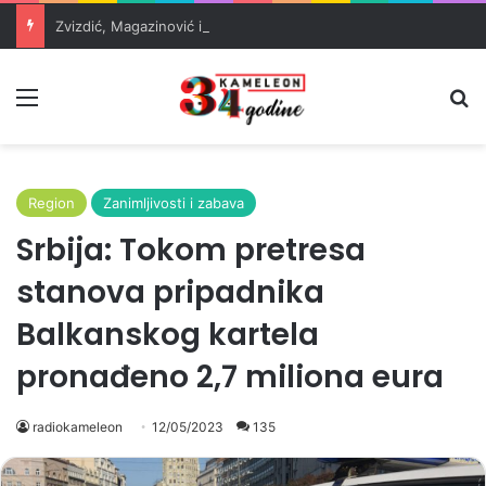
Zvizdić, Magazinović i Kojović traže poseban status za Memorijalni centar Srebrenica
Meni
Pr
Region
Zanimljivosti i zabava
Srbija: Tokom pretresa
stanova pripadnika
Balkanskog kartela
pronađeno 2,7 miliona eura
radiokameleon
12/05/2023
135