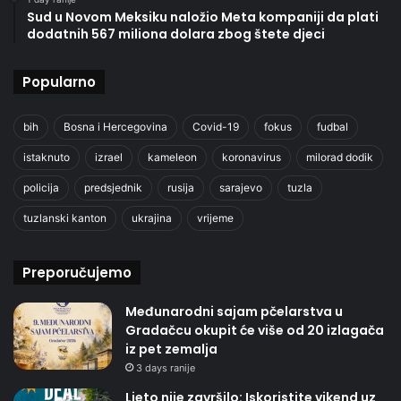
Sud u Novom Meksiku naložio Meta kompaniji da plati
dodatnih 567 miliona dolara zbog štete djeci
Popularno
bih
Bosna i Hercegovina
Covid-19
fokus
fudbal
istaknuto
izrael
kameleon
koronavirus
milorad dodik
policija
predsjednik
rusija
sarajevo
tuzla
tuzlanski kanton
ukrajina
vrijeme
Preporučujemo
Međunarodni sajam pčelarstva u
Gradačcu okupit će više od 20 izlagača
iz pet zemalja
3 days ranije
Ljeto nije završilo: Iskoristite vikend uz