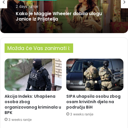
2 days ranije
Kako je Maggie Wheeler dobila ulogu
Janice iz Prijatelja
Možda će Vas zanimati i:
Akcija Indeks: Uhapšena
SIPA uhapsila osobu zbog
osoba zbog
osam krivičnih djela na
organizovanog kriminala u
području BiH
BPK
3 weeks ranije
3 weeks ranije