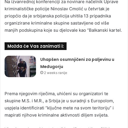
Na izvanrednoj konferenciji za novinare načelnik Uprave
kriminalističke policije Ninoslav Cmolić u četvrtak je
priopćio da je srbijanska policija uhitila 13 pripadnika
organizirane kriminalne skupine sastavljene od više
manjih podskupina koje su djelovale kao “Balkanski kartel.
Možda će Vas zanimati i:
Uhapšen osumnjičeni za paljevinu u
Međugorju
2 weeks ranije
Prema njegovim riječima, uhićeni su organizatori te
skupine M.S. i M.R., a Srbija je u suradnji s Europolom,
uspjela identificirati “ključne mete na svom teritoriju” i
mapirati njihove kriminalne aktivnosti diljem svijeta.