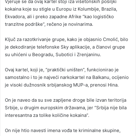
Vjeruje se da ovaj kartel stoji iza višetonskih pošiljki
kokaina koje su stigle u Europu iz Kolumbije, Brazila,
Ekvadora, ali i preko zapadne Afrike “kao logističko
tranzitne podrške“, rečeno je novinarima.
Ključ za razotkrivanje grupe, kako je objasnio Cmolić, bilo
je dekodiranje telefonske Sky aplikacije, a članovi grupe
su uhićeni u Beogradu, Subotici i Zrenjaninu.
Ovaj kartel, koji je, “praktički uništen”, funkcionirao je
samostalno i to je najveći narkokartel na Balkanu, ocijenio
je visoki dužnosnik srbijanskog MUP-a, prenosi Hina.
On je naveo da su sve zapljene droge bile izvan teritorija
Srbije, u drugim europskim državama, jer “Srbija nije bila
interesantna za tolike količine kokaina”.
On nije htio navesti imena vođa te kriminalne skupine,