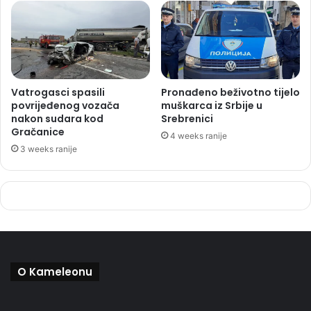
Vatrogasci spasili
Pronađeno beživotno tijelo
povrijeđenog vozača
muškarca iz Srbije u
nakon sudara kod
Srebrenici
Gračanice
4 weeks ranije
3 weeks ranije
O Kameleonu