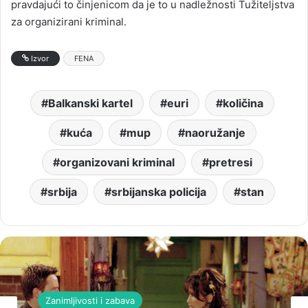
pravdajući to činjenicom da je to u nadležnosti Tužiteljstva
za organizirani kriminal.
Izvor
FENA
Balkanski kartel
euri
količina
kuća
mup
naoružanje
organizovani kriminal
pretresi
srbija
srbijanska policija
stan
Zanimljivosti i zabava