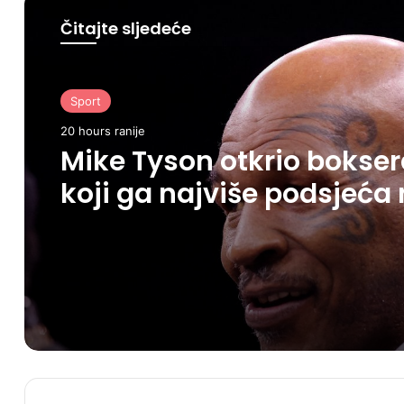
Čitajte sljedeće
Sport
20 hours ranije
Mike Tyson otkrio bokse
koji ga najviše podsjeća
njega