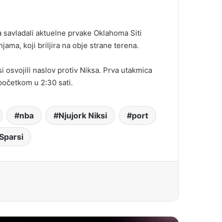
a savladali aktuelne prvake Oklahoma Siti
jama, koji briljira na obje strane terena.
i osvojili naslov protiv Niksa. Prva utakmica
 početkom u 2:30 sati.
nba
Njujork Niksi
port
Sparsi