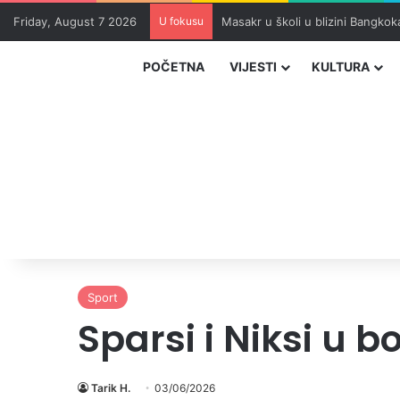
Friday, August 7 2026
U fokusu
SFF donosi dirljive filmove o ra
POČETNA
VIJESTI
KULTURA
Sport
Sparsi i Niksi u b
Tarik H.
03/06/2026