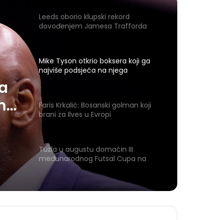
Leeds oborio klupski rekord
dovođenjem Jamesa Trafforda
Mike Tyson otkrio boksera koji ga
najviše podsjeća na njega
ra
 na
Faris Krkalić: Bosanski golman koji
brani za Ilves u Evropi
Tuzla u augustu domaćin III
međunarodnog Futsal Cupa na
Zrnu Soli