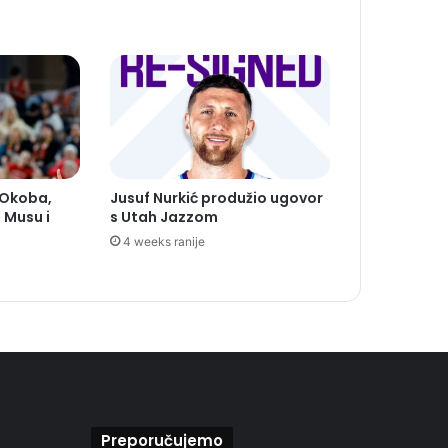
 Okoba,
Jusuf Nurkić produžio ugovor
 Musu i
s Utah Jazzom
4 weeks ranije
Preporučujemo