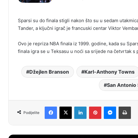
Sparsi su do finala stigli nakon što su u sedam utakmic
Tander, a ključni igrač je francuski centar Viktor Vemban
Ovo je repriza NBA finala iz 1999. godine, kada su Spars
finala igra se u Teksasu u noći sa srijede na četvrtak s
Džejlen Branson
Karl-Anthony Towns
San Antonio 
Facebook
X
LinkedIn
Pinterest
Messenger
Print
Podijelite