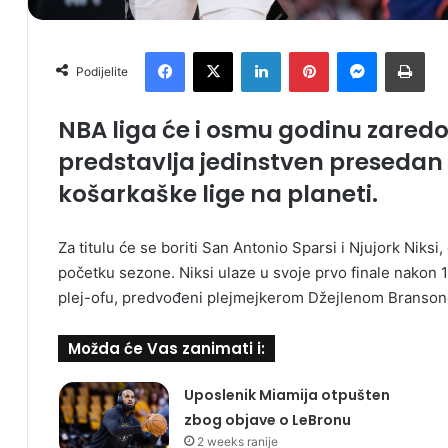
Facebook
X
LinkedIn
Pinterest
Messenger
Print
Podijelite
NBA liga će i osmu godinu zared
predstavlja jedinstven presedan u
košarkaške lige na planeti.
Za titulu će se boriti San Antonio Sparsi i Njujork Niksi, 
početku sezone. Niksi ulaze u svoje prvo finale nakon 1
plej-ofu, predvođeni plejmejkerom Džejlenom Branson
Možda će Vas zanimati i:
Uposlenik Miamija otpušten
zbog objave o LeBronu
2 weeks ranije