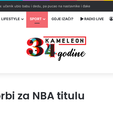
tnim traumama i trijumfu života
LIFESTYLE
SPORT
GDJE IZAĆI?
RADIO LIVE
orbi za NBA titulu