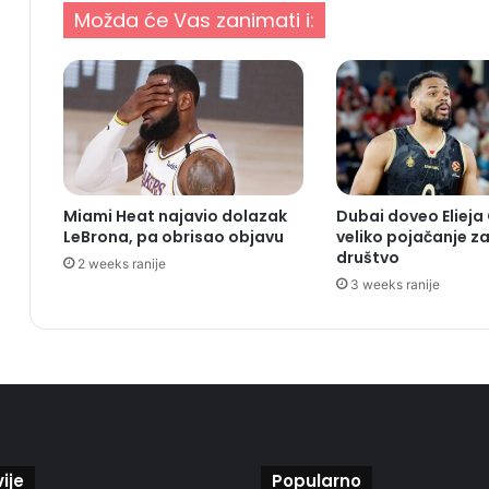
Možda će Vas zanimati i:
Miami Heat najavio dolazak
Dubai doveo Elieja
LeBrona, pa obrisao objavu
veliko pojačanje za
društvo
2 weeks ranije
3 weeks ranije
ije
Popularno