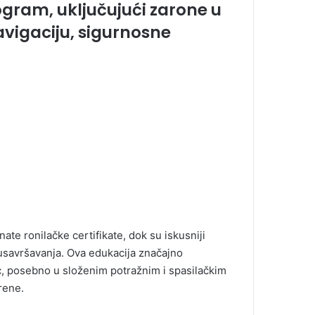
rogram, uključujući zarone u
vigaciju, sigurnosne
te ronilačke certifikate, dok su iskusniji
 usavršavanja. Ova edukacija značajno
c, posebno u složenim potražnim i spasilačkim
rene.