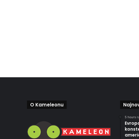
O Kameleonu
Najnov
5 hours r
Evropa
konste
ameri