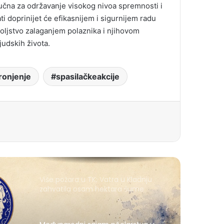
jučna za održavanje visokog nivoa spremnosti i
ti doprinijet će efikasnijem i sigurnijem radu
voljstvo zalaganjem polaznika i njihovom
judskih života.
ronjenje
spasilačkeakcije
Više požara u TK: Vatra u Kladnju
zahvatila osam hektara šume