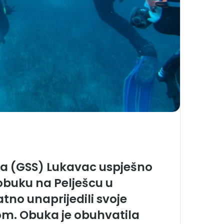
ja (GSS) Lukavac uspješno
 obuku na Pelješcu u
tno unaprijedili svoje
dom. Obuka je obuhvatila