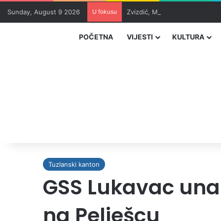
Sunday, August 9 2026
U fokusu
Zvizdić, Magazinović i Kojović
POČETNA
VIJESTI
KULTURA
Tuzlanski kanton
GSS Lukavac unap
na Pelješcu