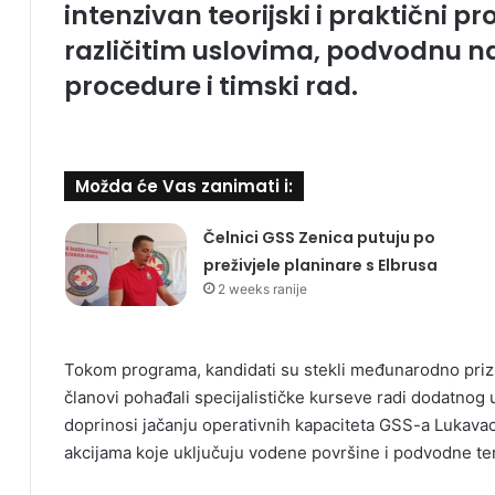
intenzivan teorijski i praktični p
različitim uslovima, podvodnu na
procedure i timski rad.
Možda će Vas zanimati i:
Čelnici GSS Zenica putuju po
preživjele planinare s Elbrusa
2 weeks ranije
Tokom programa, kandidati su stekli međunarodno prizna
članovi pohađali specijalističke kurseve radi dodatnog
doprinosi jačanju operativnih kapaciteta GSS-a Lukava
akcijama koje uključuju vodene površine i podvodne te