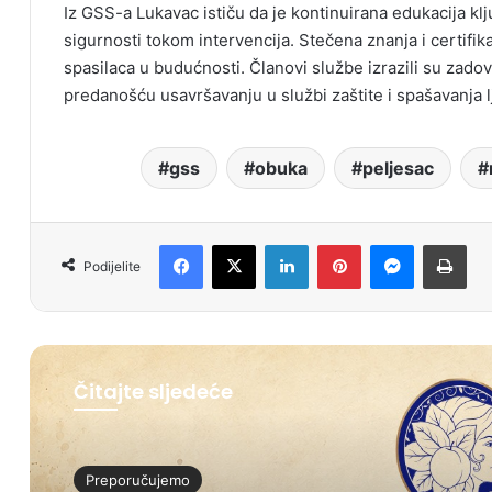
Iz GSS-a Lukavac ističu da je kontinuirana edukacija kl
sigurnosti tokom intervencija. Stečena znanja i certifika
spasilaca u budućnosti. Članovi službe izrazili su zado
predanošću usavršavanju u službi zaštite i spašavanja l
gss
obuka
peljesac
Facebook
X
LinkedIn
Pinterest
Messenger
Print
Podijelite
Čitajte sljedeće
Preporučujemo