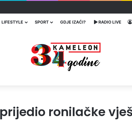
 traže poseban status za Memorijalni centar Srebrenica
LIFESTYLE
SPORT
GDJE IZAĆI?
RADIO LIVE
rijedio ronilačke vje