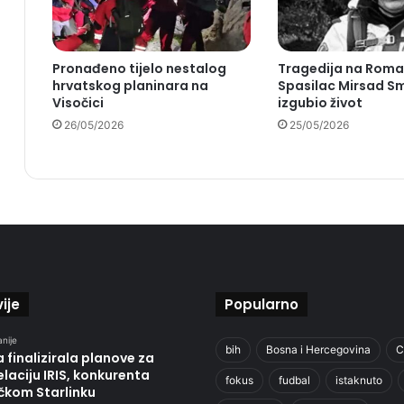
Pronađeno tijelo nestalog
Tragedija na Roman
hrvatskog planinara na
Spasilac Mirsad Sm
Visočici
izgubio život
26/05/2026
25/05/2026
ije
Popularno
anije
bih
Bosna i Hercegovina
C
 finalizirala planove za
laciju IRIS, konkurenta
fokus
fudbal
istaknuto
čkom Starlinku