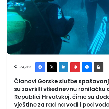
Facebook
X
LinkedIn
Pinterest
Messenger
Print
Podijelite
Članovi Gorske službe spašavan
su završili višednevnu ronilačku
Republici Hrvatskoj, čime su doda
vještine za rad na vodi i pod vo