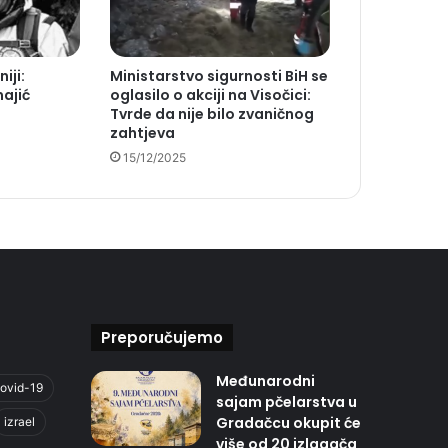
iji:
Ministarstvo sigurnosti BiH se
ajić
oglasilo o akciji na Visočici:
Tvrde da nije bilo zvaničnog
zahtjeva
15/12/2025
Preporučujemo
Međunarodni
ovid-19
sajam pčelarstva u
Gradačcu okupit će
izrael
više od 20 izlagača