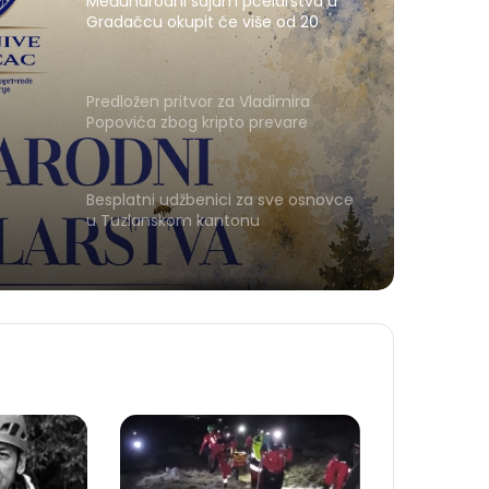
Međunarodni sajam pčelarstva u
Gradačcu okupit će više od 20
izlagača iz pet zemalja
Predložen pritvor za Vladimira
Popovića zbog kripto prevare
Besplatni udžbenici za sve osnovce
u Tuzlanskom kantonu