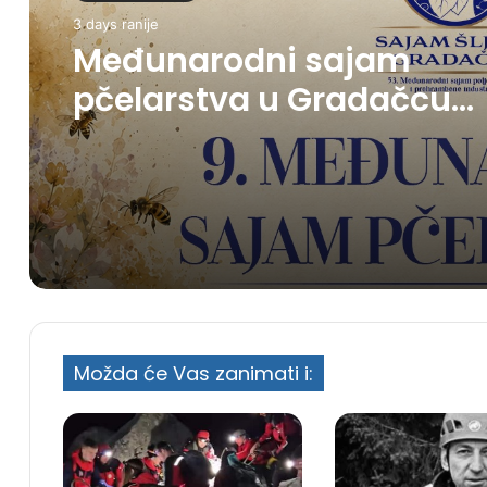
3 days ranije
Međunarodni sajam
pčelarstva u Gradačcu
okupit će više od 20
izlagača iz pet zemalja
Možda će Vas zanimati i: