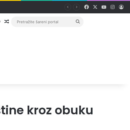
Facebook
X
YouTube
Instag
Pri
Prijava
Random članak
Pretražite
šareni
portal
štine kroz obuku