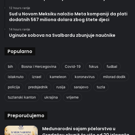
12 hours ranije
Sud u Novom Meksiku naložio Meta kompaniji da plati
dodatnih 567 miliona dolara zbog štete djeci
14 hours ranije
Uginuće sobova na Svalbardu zbunjuje naučnike
Popularno
bih
Bosna i Hercegovina
Covid-19
fokus
fudbal
istaknuto
izrael
kameleon
koronavirus
milorad dodik
policija
predsjednik
rusija
sarajevo
tuzla
tuzlanski kanton
ukrajina
vrijeme
Preporučujemo
Međunarodni sajam pčelarstva u
Gradačcu okupit će više od 20 izlagača