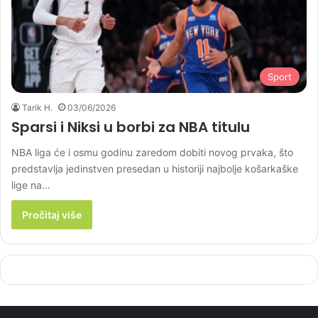
Sport
Tarik H.
03/06/2026
Sparsi i Niksi u borbi za NBA titulu
NBA liga će i osmu godinu zaredom dobiti novog prvaka, što
predstavlja jedinstven presedan u historiji najbolje košarkaške
lige na…
Pročitaj više