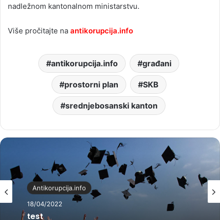
nadležnom kantonalnom ministarstvu.
Više pročitajte na
antikorupcija.info
antikorupcija.info
građani
prostorni plan
SKB
srednjebosanski kanton
Antikorupcija.info
18/04/2022
test