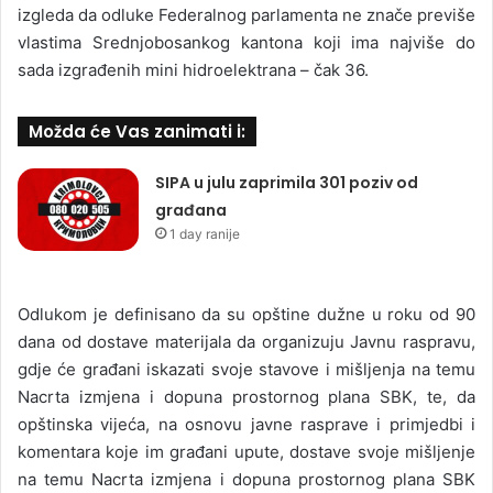
izgleda da odluke Federalnog parlamenta ne znače previše
vlastima Srednjobosankog kantona koji ima najviše do
sada izgrađenih mini hidroelektrana – čak 36.
Možda će Vas zanimati i:
SIPA u julu zaprimila 301 poziv od
građana
1 day ranije
Odlukom je definisano da su opštine dužne u roku od 90
dana od dostave materijala da organizuju Javnu raspravu,
gdje će građani iskazati svoje stavove i mišljenja na temu
Nacrta izmjena i dopuna prostornog plana SBK, te, da
opštinska vijeća, na osnovu javne rasprave i primjedbi i
komentara koje im građani upute, dostave svoje mišljenje
na temu Nacrta izmjena i dopuna prostornog plana SBK