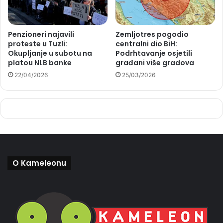
Penzioneri najavili
Zemljotres pogodio
proteste u Tuzli:
centralni dio BiH:
Okupljanje u subotu na
Podrhtavanje osjetili
platou NLB banke
građani više gradova
22/04/2026
25/03/2026
O Kameleonu