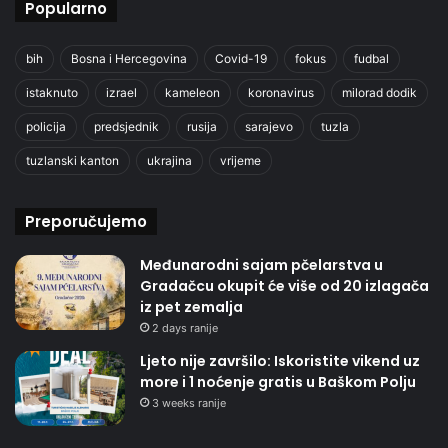
Popularno
bih
Bosna i Hercegovina
Covid-19
fokus
fudbal
istaknuto
izrael
kameleon
koronavirus
milorad dodik
policija
predsjednik
rusija
sarajevo
tuzla
tuzlanski kanton
ukrajina
vrijeme
Preporučujemo
Međunarodni sajam pčelarstva u
Gradačcu okupit će više od 20 izlagača
iz pet zemalja
2 days ranije
Ljeto nije završilo: Iskoristite vikend uz
more i 1 noćenje gratis u Baškom Polju
3 weeks ranije