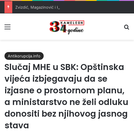
Zvizdić, Magazinović i Kojović traže poseban status za Memorijalni centar Srebrenica
Meni
Pr
Antikorupcija.info
Slučaj MHE u SBK: Opštinska
vijeća izbjegavaju da se
izjasne o prostornom planu,
a ministarstvo ne želi odluku
donositi bez njihovog jasnog
stava