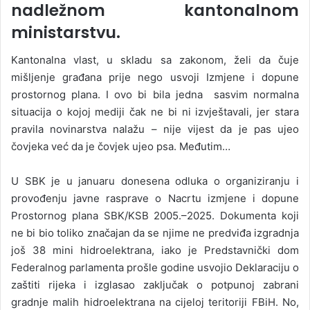
nadležnom kantonalnom
ministarstvu.
Kantonalna vlast, u skladu sa zakonom, želi da čuje
mišljenje građana prije nego usvoji Izmjene i dopune
prostornog plana. I ovo bi bila jedna sasvim normalna
situacija o kojoj mediji čak ne bi ni izvještavali, jer stara
pravila novinarstva nalažu – nije vijest da je pas ujeo
čovjeka već da je čovjek ujeo psa. Međutim…
U SBK je u januaru donesena odluka o organiziranju i
provođenju javne rasprave o Nacrtu izmjene i dopune
Prostornog plana SBK/KSB 2005.–2025. Dokumenta koji
ne bi bio toliko značajan da se njime ne predviđa izgradnja
još 38 mini hidroelektrana, iako je Predstavnički dom
Federalnog parlamenta prošle godine usvojio Deklaraciju o
zaštiti rijeka i izglasao zaključak o potpunoj zabrani
gradnje malih hidroelektrana na cijeloj teritoriji FBiH. No,