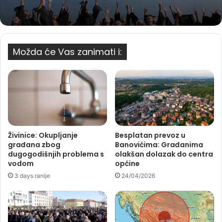
Možda će Vas zanimati i:
Živinice: Okupljanje
Besplatan prevoz u
građana zbog
Banovićima: Građanima
dugogodišnjih problema s
olakšan dolazak do centra
vodom
općine
3 days ranije
24/04/2026