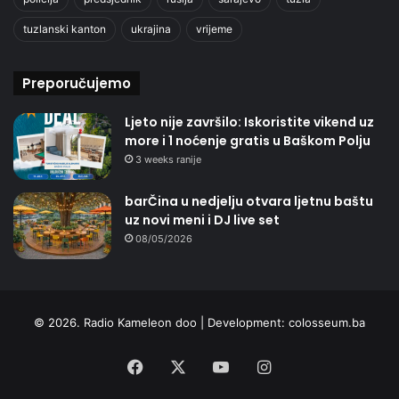
tuzlanski kanton
ukrajina
vrijeme
Preporučujemo
Ljeto nije završilo: Iskoristite vikend uz
more i 1 noćenje gratis u Baškom Polju
3 weeks ranije
barČina u nedjelju otvara ljetnu baštu
uz novi meni i DJ live set
08/05/2026
© 2026. Radio Kameleon doo | Development:
colosseum.ba
Facebook
X
YouTube
Instagram