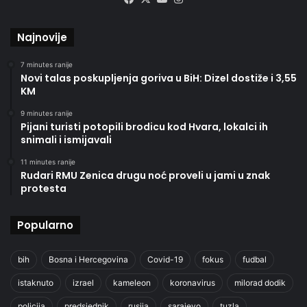
Najnovije
7 minutes ranije
Novi talas poskupljenja goriva u BiH: Dizel dostiže i 3,55
KM
9 minutes ranije
Pijani turisti potopili brodicu kod Hvara, lokalci ih
snimali i ismijavali
11 minutes ranije
Rudari RMU Zenica drugu noć proveli u jami u znak
protesta
Popularno
bih
Bosna i Hercegovina
Covid-19
fokus
fudbal
istaknuto
izrael
kameleon
koronavirus
milorad dodik
policija
predsjednik
rusija
sarajevo
tuzla