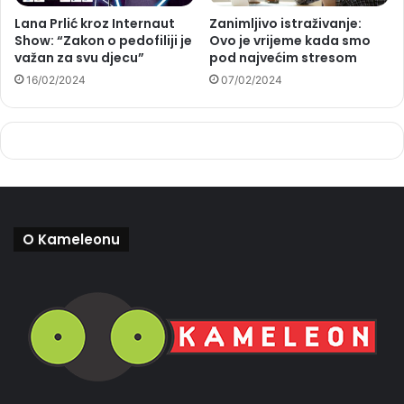
Lana Prlić kroz Internaut
Zanimljivo istraživanje:
Show: “Zakon o pedofiliji je
Ovo je vrijeme kada smo
važan za svu djecu”
pod najvećim stresom
16/02/2024
07/02/2024
O Kameleonu