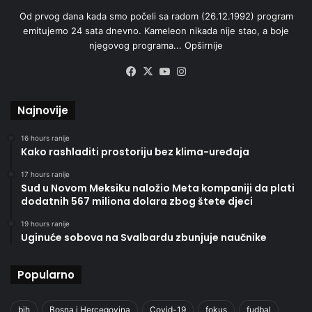
Od prvog dana kada smo počeli sa radom (26.12.1992) program
emitujemo 24 sata dnevno. Kameleon nikada nije stao, a boje
njegovog programa...
Opširnije
Facebook
X
YouTube
Instagram
Najnovije
16 hours ranije
Kako rashladiti prostoriju bez klima-uređaja
17 hours ranije
Sud u Novom Meksiku naložio Meta kompaniji da plati
dodatnih 567 miliona dolara zbog štete djeci
19 hours ranije
Uginuće sobova na Svalbardu zbunjuje naučnike
Popularno
bih
Bosna i Hercegovina
Covid-19
fokus
fudbal