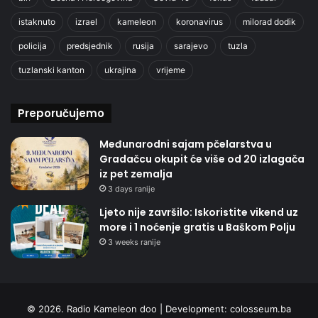
istaknuto
izrael
kameleon
koronavirus
milorad dodik
policija
predsjednik
rusija
sarajevo
tuzla
tuzlanski kanton
ukrajina
vrijeme
Preporučujemo
Međunarodni sajam pčelarstva u
Gradačcu okupit će više od 20 izlagača
iz pet zemalja
3 days ranije
Ljeto nije završilo: Iskoristite vikend uz
more i 1 noćenje gratis u Baškom Polju
3 weeks ranije
© 2026. Radio Kameleon doo | Development:
colosseum.ba