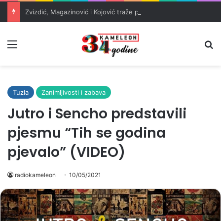
Zvizdić, Magazinović i Kojović traže poseban status za Memorijalni centar Srebrenica
Meni
Pr
Tuzla
Zanimljivosti i zabava
Jutro i Sencho predstavili
pjesmu “Tih se godina
pjevalo” (VIDEO)
radiokameleon
10/05/2021