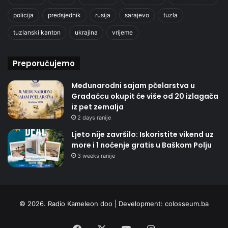
policija
predsjednik
rusija
sarajevo
tuzla
tuzlanski kanton
ukrajina
vrijeme
Preporučujemo
Međunarodni sajam pčelarstva u
Gradačcu okupit će više od 20 izlagača
iz pet zemalja
2 days ranije
Ljeto nije završilo: Iskoristite vikend uz
more i 1 noćenje gratis u Baškom Polju
3 weeks ranije
© 2026. Radio Kameleon doo | Development:
colosseum.ba