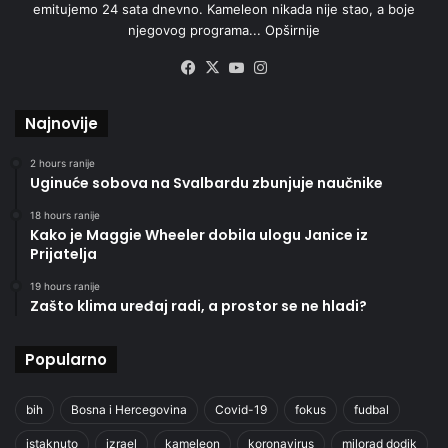
emitujemo 24 sata dnevno. Kameleon nikada nije stao, a boje
njegovog programa...
Opširnije
Facebook
X
YouTube
Instagram
Najnovije
2 hours ranije
Uginuće sobova na Svalbardu zbunjuje naučnike
18 hours ranije
Kako je Maggie Wheeler dobila ulogu Janice iz
Prijatelja
19 hours ranije
Zašto klima uređaj radi, a prostor se ne hladi?
Popularno
bih
Bosna i Hercegovina
Covid-19
fokus
fudbal
istaknuto
izrael
kameleon
koronavirus
milorad dodik