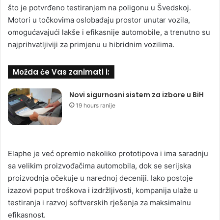
što je potvrđeno testiranjem na poligonu u Švedskoj.
Motori u točkovima oslobađaju prostor unutar vozila,
omogućavajući lakše i efikasnije automobile, a trenutno su
najprihvatljiviji za primjenu u hibridnim vozilima.
Možda će Vas zanimati i:
Novi sigurnosni sistem za izbore u BiH
19 hours ranije
Elaphe je već opremio nekoliko prototipova i ima saradnju
sa velikim proizvođačima automobila, dok se serijska
proizvodnja očekuje u narednoj deceniji. Iako postoje
izazovi poput troškova i izdržljivosti, kompanija ulaže u
testiranja i razvoj softverskih rješenja za maksimalnu
efikasnost.