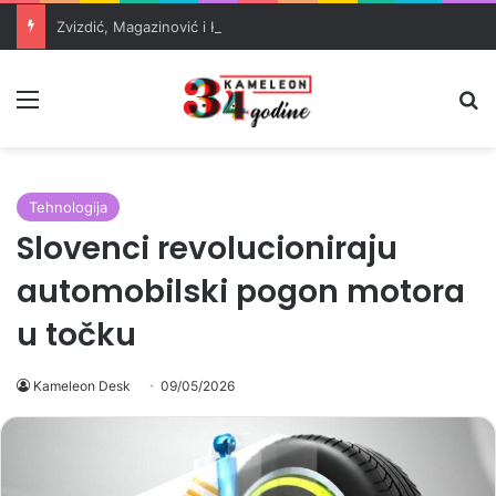
Zvizdić, Magazinović i Kojović traže poseban status za Memorijalni centar Srebrenica
Meni
Pr
Tehnologija
Slovenci revolucioniraju
automobilski pogon motora
u točku
Kameleon Desk
09/05/2026