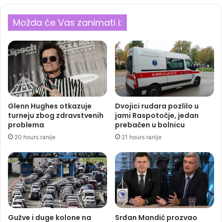
Možda će Vas zanimati i:
Glenn Hughes otkazuje
Dvojici rudara pozlilo u
turneju zbog zdravstvenih
jami Raspotočje, jedan
problema
prebačen u bolnicu
20 hours ranije
21 hours ranije
Gužve i duge kolone na
Srđan Mandić prozvao