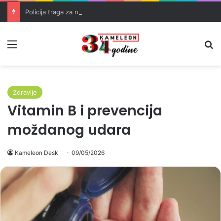
Policija traga za napadačima nakon pucnjave u Brčkom
Meni
Pr
Zdravlje
Vitamin B i prevencija
moždanog udara
Kameleon Desk
09/05/2026