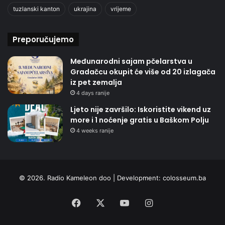
tuzlanski kanton
ukrajina
vrijeme
Preporučujemo
Međunarodni sajam pčelarstva u
Gradačcu okupit će više od 20 izlagača
iz pet zemalja
4 days ranije
Ljeto nije završilo: Iskoristite vikend uz
more i 1 noćenje gratis u Baškom Polju
4 weeks ranije
© 2026. Radio Kameleon doo | Development:
colosseum.ba
Facebook
X
YouTube
Instagram