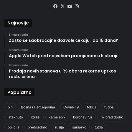
Facebook
X
YouTube
Instagram
Najnovije
8 hours ranije
Zašto se saobraćajne dozvole čekaju i do 15 dana?
8 hours ranije
Apple Watch pred najvećom promjenom u historiji
8 hours ranije
Prodaja novih stanova u RS obara rekorde uprkos
rastu cijena
Popularno
bih
Bosna i Hercegovina
Covid-19
fokus
fudbal
istaknuto
izrael
kameleon
koronavirus
milorad dodik
policija
predsjednik
rusija
sarajevo
tuzla