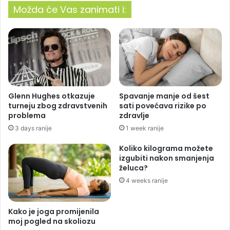
Možda će Vas zanimati i:
Glenn Hughes otkazuje
Spavanje manje od šest
turneju zbog zdravstvenih
sati povećava rizike po
problema
zdravlje
3 days ranije
1 week ranije
Koliko kilograma možete
izgubiti nakon smanjenja
želuca?
4 weeks ranije
Kako je joga promijenila
moj pogled na skoliozu