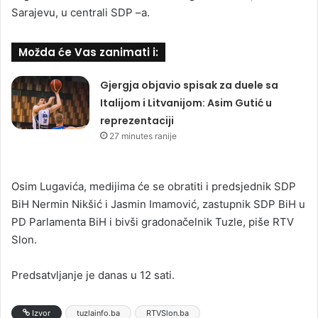
Sarajevu, u centrali SDP –a.
Možda će Vas zanimati i:
Gjergja objavio spisak za duele sa
Italijom i Litvanijom: Asim Gutić u
reprezentaciji
27 minutes ranije
Osim Lugavića, medijima će se obratiti i predsjednik SDP
BiH Nermin Nikšić i Jasmin Imamović, zastupnik SDP BiH u
PD Parlamenta BiH i bivši gradonačelnik Tuzle, piše RTV
Slon.
Predsatvljanje je danas u 12 sati.
Izvor
tuzlainfo.ba
RTVSlon.ba