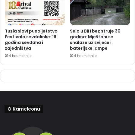
Tuzla slavi punoljetstvo
Selo u BiH bez struje 30
Festivala sevdalinke: 18
godina: Mještani se
godina sevdaha i
snalaze uz svijeće i
zajedništva
baterijske lampe
4 hours ranije
4 hours ranije
O Kameleonu