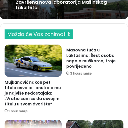
Završena nova laboratorija Mašinskog
fakulteta
Možda će Vas zanimati i:
Masovna tuča u
Laktašima: Šest osoba
napalo muškarca, troje
povrijeđeno
3 hours ranije
Mujkanović nakon pet
titula osvojio i onu koja mu
je najviše nedostajala:
„Vratio sam se da osvojim
titulu u svom dvorištu“
1 hour ranije