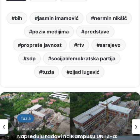
bih
jasmin imamović
nermin nikšič
poziv medijima
predstave
proprate javnost
rtv
sarajevo
sdp
socijaldemokratska partija
tuzla
zijad lugavić
Tuzla
1 hour ranije
Napreduju radovi na Kampusu UNTZ-a: