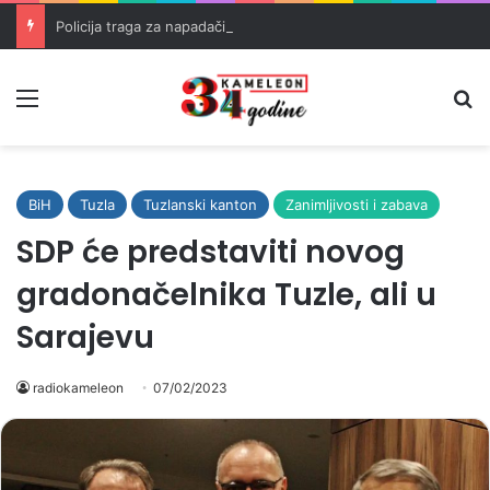
Policija traga za napadačima nakon pucnjave u Brčkom
Meni
Pr
BiH
Tuzla
Tuzlanski kanton
Zanimljivosti i zabava
SDP će predstaviti novog
gradonačelnika Tuzle, ali u
Sarajevu
radiokameleon
07/02/2023