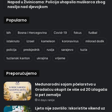
Napad u Živinicama: Policija uhapsila muškarca zbog
nasilja nad djevojkom
Popularno
bih
Bosna i Hercegovina
Covid-19
fokus
fudbal
istaknuto
izrael
kameleon
koronavirus
milorad dodik
policija
predsjednik
rusija
sarajevo
tuzla
tuzlanski kanton
ukrajina
vrijeme
Preporučujemo
Međunarodni sajam pčelarstva u
Gradačcu okupit će više od 20 izlagača
iz pet zemalja
4 days ranije
Ljeto nije završilo: Iskoristite vikend uz