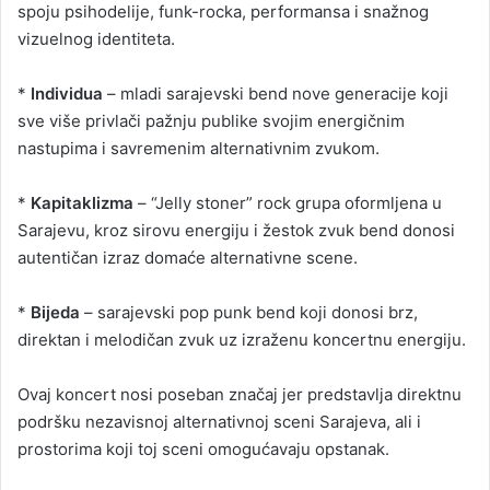
spoju psihodelije, funk-rocka, performansa i snažnog
vizuelnog identiteta.
*
Individua
– mladi sarajevski bend nove generacije koji
sve više privlači pažnju publike svojim energičnim
nastupima i savremenim alternativnim zvukom.
*
Kapitaklizma
– “Jelly stoner” rock grupa oformljena u
Sarajevu, kroz sirovu energiju i žestok zvuk bend donosi
autentičan izraz domaće alternativne scene.
*
Bijeda
– sarajevski pop punk bend koji donosi brz,
direktan i melodičan zvuk uz izraženu koncertnu energiju.
Ovaj koncert nosi poseban značaj jer predstavlja direktnu
podršku nezavisnoj alternativnoj sceni Sarajeva, ali i
prostorima koji toj sceni omogućavaju opstanak.