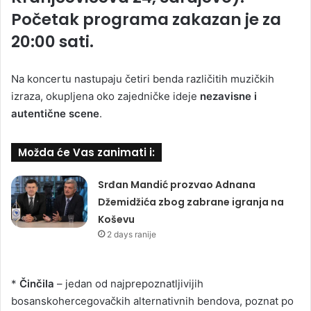
Početak programa zakazan je za
20:00 sati.
Na koncertu nastupaju četiri benda različitih muzičkih
izraza, okupljena oko zajedničke ideje
nezavisne i
autentične scene
.
Možda će Vas zanimati i:
Srđan Mandić prozvao Adnana
Džemidžića zbog zabrane igranja na
Koševu
2 days ranije
*
Činčila
– jedan od najprepoznatljivijih
bosanskohercegovačkih alternativnih bendova, poznat po