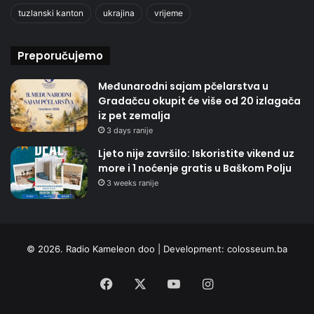
tuzlanski kanton
ukrajina
vrijeme
Preporučujemo
Međunarodni sajam pčelarstva u
Gradačcu okupit će više od 20 izlagača
iz pet zemalja
3 days ranije
Ljeto nije završilo: Iskoristite vikend uz
more i 1 noćenje gratis u Baškom Polju
3 weeks ranije
© 2026. Radio Kameleon doo | Development:
colosseum.ba
Facebook
X
YouTube
Instagram