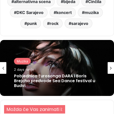
alternativna scena
bijeda
Činčila
DKC Sarajevo
koncert
muzika
punk
rock
sarajevo
Muzika
2 days ranije
Pobjednica Eurosonga DARA i Boris
Brejcha predvode Sea Dance festival u
Budvi
Možda će Vas zanimati i: