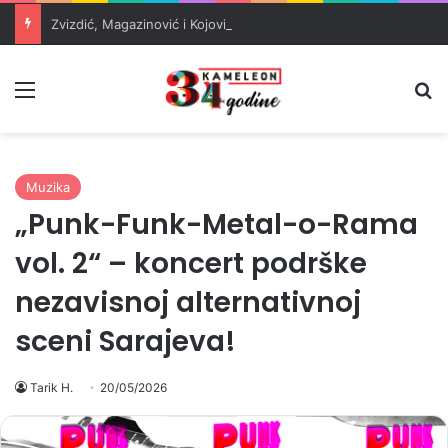
Zvizdić, Magazinović i Kojović traže poseban status za Memorijalni centar Srebrenica
Meni
Pr
Muzika
„Punk-Funk-Metal-o-Rama
vol. 2“ – koncert podrške
nezavisnoj alternativnoj
sceni Sarajeva!
Tarik H.
20/05/2026