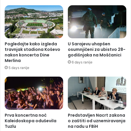
Pogledajte kako izgleda
U Sarajevu uhapšen
travnjak stadiona Koševo
osumnjičeni za ubistvo 28-
nakon koncerta Dine
godišnjaka na Mošćanici
Merlina
6 days ranije
5 days ranije
Prva koncertna noć
Predstavljen Nacrt zakona
Kaleidoskopa oduševila
o zaštiti od uznemiravanja
Tuzlu
na radu u FBiH