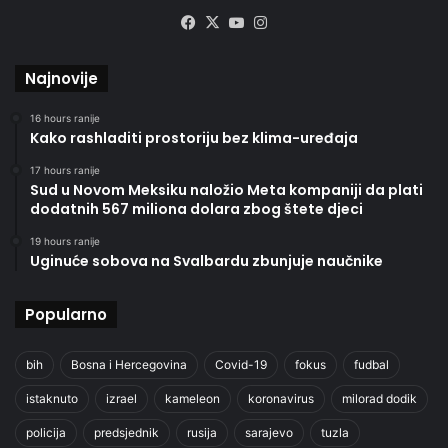
Facebook
X
YouTube
Instagram
Najnovije
16 hours ranije
Kako rashladiti prostoriju bez klima-uređaja
17 hours ranije
Sud u Novom Meksiku naložio Meta kompaniji da plati
dodatnih 567 miliona dolara zbog štete djeci
19 hours ranije
Uginuće sobova na Svalbardu zbunjuje naučnike
Popularno
bih
Bosna i Hercegovina
Covid-19
fokus
fudbal
istaknuto
izrael
kameleon
koronavirus
milorad dodik
policija
predsjednik
rusija
sarajevo
tuzla