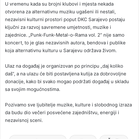
U vremenu kada su brojni klubovi i mjesta nekada
otvorena za alternativnu muziku ugašeni ili nestali,
nezavisni kulturni prostori poput DKC Sarajevo postaju
ključni za razvoj savremene umjetnosti, muzike i
zajednice. „Punk-Funk-Metal-o-Rama vol. 2“ nije samo
koncert, to je glas nezavisnih autora, bendova i publike
koja alternativnu kulturu u Sarajevu održava živom.
Ulaz na događaj je organizovan po principu „daj koliko
daš“, a na ulazu će biti postavljena kutija za dobrovoljne
donacije, kako bi svako mogao podržati događaj u skladu
sa svojim mogućnostima.
Pozivamo sve ljubitelje muzike, kulture i slobodnog izraza
da budu dio večeri posvećene zajedništvu, energiji i
nezavisnoj sceni.