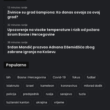
12 minutes ranije
Živinice su grad šampiona: Ko danas osvaja za ovaj
grad?
32 minutes ranije
Upozorenje na visoke temperature i rizik od požara
širom Bosne i Hercegovine
38 minutes ranije
Srđan Mandić prozvao Adnana Džemidžića zbog
zabrane igranja na Koševu
Popularno
bih
Bosna i Hercegovina
Covid-19
fokus
fudbal
istaknuto
izrael
kameleon
koronavirus
milorad dodik
policija
predsjednik
rusija
sarajevo
tuzla
tuzlanski kanton
ukrajina
vrijeme