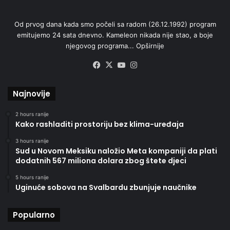
Od prvog dana kada smo počeli sa radom (26.12.1992) program
emitujemo 24 sata dnevno. Kameleon nikada nije stao, a boje
njegovog programa...
Opširnije
Facebook
X
YouTube
Instagram
Najnovije
2 hours ranije
Kako rashladiti prostoriju bez klima-uređaja
3 hours ranije
Sud u Novom Meksiku naložio Meta kompaniji da plati
dodatnih 567 miliona dolara zbog štete djeci
5 hours ranije
Uginuće sobova na Svalbardu zbunjuje naučnike
Popularno