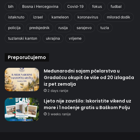
bih
Bosna i Hercegovina
Covid-19
fokus
fudbal
istaknuto
izrael
kameleon
koronavirus
milorad dodik
policija
predsjednik
rusija
sarajevo
tuzla
tuzlanski kanton
ukrajina
vrijeme
Preporučujemo
Međunarodni sajam pčelarstva u
Gradačcu okupit će više od 20 izlagača
iz pet zemalja
2 days ranije
Ljeto nije završilo: Iskoristite vikend uz
more i 1 noćenje gratis u Baškom Polju
3 weeks ranije