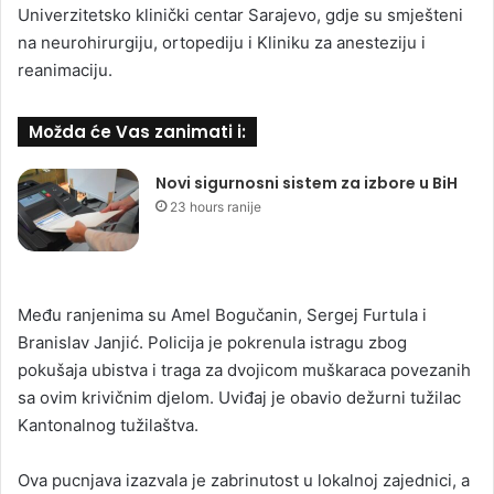
Univerzitetsko klinički centar Sarajevo, gdje su smješteni
na neurohirurgiju, ortopediju i Kliniku za anesteziju i
reanimaciju.
Možda će Vas zanimati i:
Novi sigurnosni sistem za izbore u BiH
23 hours ranije
Među ranjenima su Amel Bogučanin, Sergej Furtula i
Branislav Janjić. Policija je pokrenula istragu zbog
pokušaja ubistva i traga za dvojicom muškaraca povezanih
sa ovim krivičnim djelom. Uviđaj je obavio dežurni tužilac
Kantonalnog tužilaštva.
Ova pucnjava izazvala je zabrinutost u lokalnoj zajednici, a