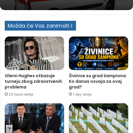
Možda će Vas zanimati i:
Glenn Hughes otkazuje
Živinice su grad šampiona:
turneju zbog zdravstvenih
Ko danas osvaja za ovaj
problema
grad?
23 hours ranije
1 day ranije