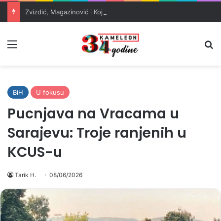
Zvizdić, Magazinović i Kojović traže poseban status za Memorijalni centar Srebrenica
Meni
Pr
BiH
U fokusu
Pucnjava na Vracama u
Sarajevu: Troje ranjenih u
KCUS-u
Tarik H.
08/06/2026