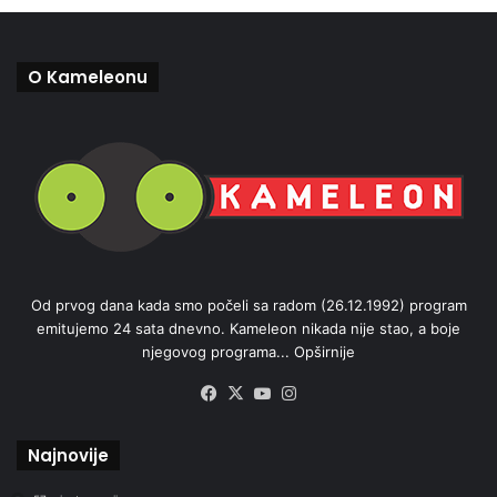
O Kameleonu
Od prvog dana kada smo počeli sa radom (26.12.1992) program
emitujemo 24 sata dnevno. Kameleon nikada nije stao, a boje
njegovog programa...
Opširnije
Facebook
X
YouTube
Instagram
Najnovije