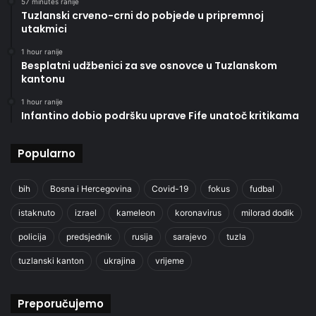
57 minutes ranije
Tuzlanski crveno-crni do pobjede u pripremnoj
utakmici
1 hour ranije
Besplatni udžbenici za sve osnovce u Tuzlanskom
kantonu
1 hour ranije
Infantino dobio podršku uprave Fife unatoč kritikama
Popularno
bih
Bosna i Hercegovina
Covid-19
fokus
fudbal
istaknuto
izrael
kameleon
koronavirus
milorad dodik
policija
predsjednik
rusija
sarajevo
tuzla
tuzlanski kanton
ukrajina
vrijeme
Preporučujemo