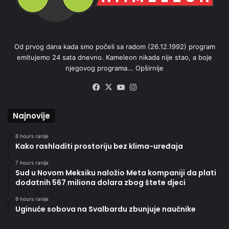
Od prvog dana kada smo počeli sa radom (26.12.1992) program
emitujemo 24 sata dnevno. Kameleon nikada nije stao, a boje
njegovog programa...
Opširnije
Facebook
X
YouTube
Instagram
Najnovije
6 hours ranije
Kako rashladiti prostoriju bez klima-uređaja
7 hours ranije
Sud u Novom Meksiku naložio Meta kompaniji da plati
dodatnih 567 miliona dolara zbog štete djeci
9 hours ranije
Uginuće sobova na Svalbardu zbunjuje naučnike