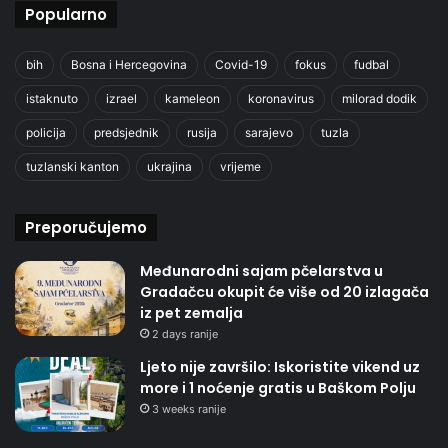
Popularno
bih
Bosna i Hercegovina
Covid-19
fokus
fudbal
istaknuto
izrael
kameleon
koronavirus
milorad dodik
policija
predsjednik
rusija
sarajevo
tuzla
tuzlanski kanton
ukrajina
vrijeme
Preporučujemo
Međunarodni sajam pčelarstva u
Gradačcu okupit će više od 20 izlagača
iz pet zemalja
2 days ranije
Ljeto nije završilo: Iskoristite vikend uz
more i 1 noćenje gratis u Baškom Polju
3 weeks ranije