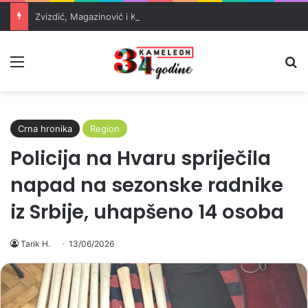
Zvizdić, Magazinović i Kojović traže poseban status za Memorijalni centar Srebrenica
Meni
Pr
Crna hronika
Region
Policija na Hvaru spriječila
napad na sezonske radnike
iz Srbije, uhapšeno 14 osoba
Tarik H.
13/06/2026