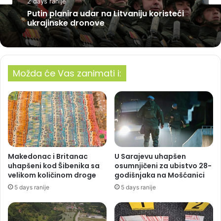
2 days ranije
Putin planira udar na Litvaniju koristeći
ukrajinske dronove
Možda će Vas zanimati i:
Makedonac i Britanac
U Sarajevu uhapšen
uhapšeni kod Šibenika sa
osumnjičeni za ubistvo 28-
velikom količinom droge
godišnjaka na Mošćanici
5 days ranije
5 days ranije