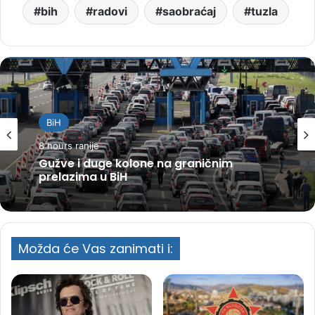
bih
radovi
saobraćaj
tuzla
BiH
8 hours ranije
Gužve i duge kolone na graničnim
prelazima u BiH
Možda će Vas zanimati i: