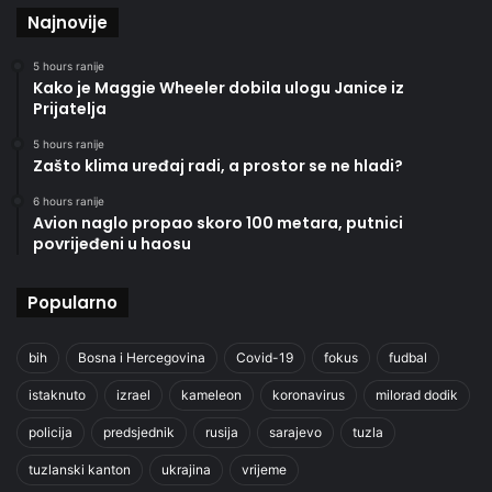
Najnovije
5 hours ranije
Kako je Maggie Wheeler dobila ulogu Janice iz
Prijatelja
5 hours ranije
Zašto klima uređaj radi, a prostor se ne hladi?
6 hours ranije
Avion naglo propao skoro 100 metara, putnici
povrijeđeni u haosu
Popularno
bih
Bosna i Hercegovina
Covid-19
fokus
fudbal
istaknuto
izrael
kameleon
koronavirus
milorad dodik
policija
predsjednik
rusija
sarajevo
tuzla
tuzlanski kanton
ukrajina
vrijeme