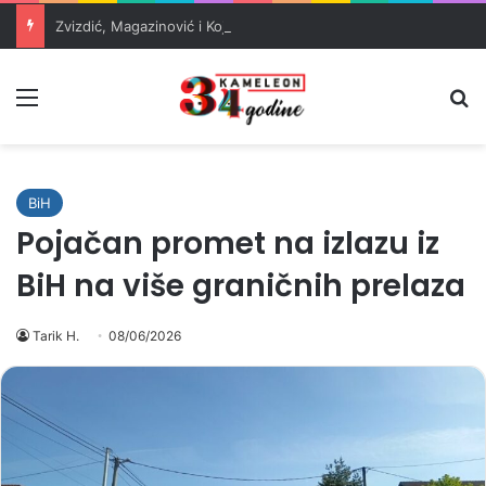
Zvizdić, Magazinović i Kojović traže poseban status za Memorijalni centar Srebrenica
Meni
Pr
BiH
Pojačan promet na izlazu iz
BiH na više graničnih prelaza
Tarik H.
08/06/2026