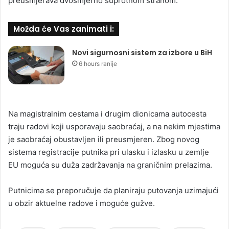
preusmjerava dvosmjerno suprotnom stranom.
Možda će Vas zanimati i:
Novi sigurnosni sistem za izbore u BiH
6 hours ranije
Na magistralnim cestama i drugim dionicama autocesta
traju radovi koji usporavaju saobraćaj, a na nekim mjestima
je saobraćaj obustavljen ili preusmjeren. Zbog novog
sistema registracije putnika pri ulasku i izlasku u zemlje
EU moguća su duža zadržavanja na graničnim prelazima.
Putnicima se preporučuje da planiraju putovanja uzimajući
u obzir aktuelne radove i moguće gužve.