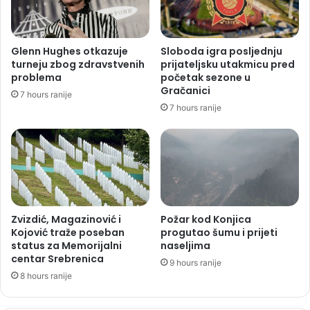
Glenn Hughes otkazuje
Sloboda igra posljednju
turneju zbog zdravstvenih
prijateljsku utakmicu pred
problema
početak sezone u
Gračanici
7 hours ranije
7 hours ranije
Zvizdić, Magazinović i
Požar kod Konjica
Kojović traže poseban
progutao šumu i prijeti
status za Memorijalni
naseljima
centar Srebrenica
9 hours ranije
8 hours ranije