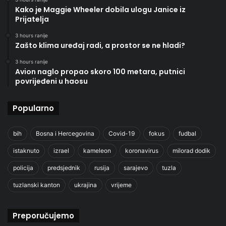
Kako je Maggie Wheeler dobila ulogu Janice iz
Prijatelja
3 hours ranije
Zašto klima uređaj radi, a prostor se ne hladi?
3 hours ranije
Avion naglo propao skoro 100 metara, putnici
povrijeđeni u haosu
Popularno
bih
Bosna i Hercegovina
Covid-19
fokus
fudbal
istaknuto
izrael
kameleon
koronavirus
milorad dodik
policija
predsjednik
rusija
sarajevo
tuzla
tuzlanski kanton
ukrajina
vrijeme
Preporučujemo