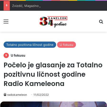
Zvizdić, Magazinović i Kojović traže poseban status za Memorijalni centar Srebrenica
Meni
Pr
Totalno pozitivna ličnost godine
U fokusu
U fokusu
Počelo je glasanje za Totalno
pozitivnu ličnost godine
Radio Kameleona
radiokameleon
11/02/2022