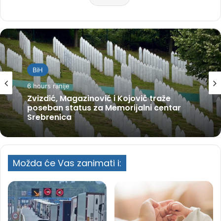
BiH
6 hours ranije
Zvizdić, Magazinović i Kojović traže
poseban status za Memorijalni centar
Srebrenica
Možda će Vas zanimati i: