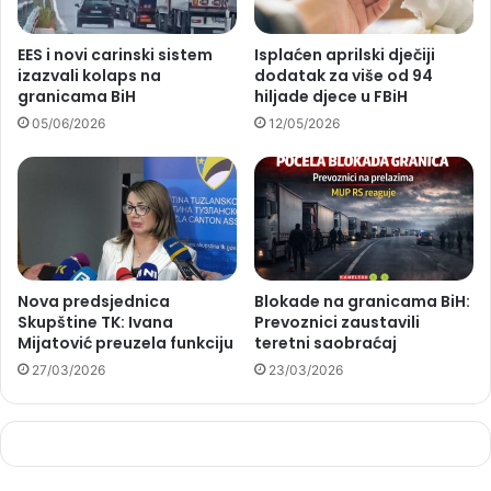
EES i novi carinski sistem
Isplaćen aprilski dječiji
izazvali kolaps na
dodatak za više od 94
granicama BiH
hiljade djece u FBiH
05/06/2026
12/05/2026
Nova predsjednica
Blokade na granicama BiH:
Skupštine TK: Ivana
Prevoznici zaustavili
Mijatović preuzela funkciju
teretni saobraćaj
27/03/2026
23/03/2026