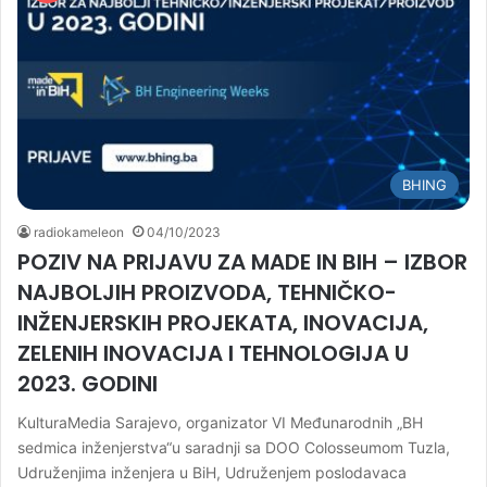
BHING
radiokameleon
04/10/2023
POZIV NA PRIJAVU ZA MADE IN BIH – IZBOR
NAJBOLJIH PROIZVODA, TEHNIČKO-
INŽENJERSKIH PROJEKATA, INOVACIJA,
ZELENIH INOVACIJA I TEHNOLOGIJA U
2023. GODINI
KulturaMedia Sarajevo, organizator VI Međunarodnih „BH
sedmica inženjerstva“u saradnji sa DOO Colosseumom Tuzla,
Udruženjima inženjera u BiH, Udruženjem poslodavaca