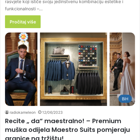
rasvjete koji ističe svoju jedinstvenu kombinaciju estetike i
funkcionalnosti –…
Pročitaj više
BiH
radiokameleon
12/06/2023
Recite „ da“ maestralno! – Premium
muška odijela Maestro Suits pomjeraju
granice na tržištu!