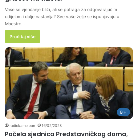
Vaše se vjenčanje bliži, ali se potraga za odgovarajućim
odijelom i dalje nastavlja? Sve vaše želje se ispunjavaju u
Maestro…
Pročitaj više
BiH
radiokameleon
16/02/2023
Počela sjednica Predstavničkog doma,