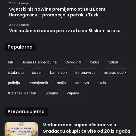
2 hours ranije
Svjetski hit NoWine premijerno stiže u Bosnu i
Hercegovinu – promocija u petak u Tuzli
2 hours ranije
Većina Amerikanaca protiv rata na Bliskom istoku
Popularno
bih
Bosna i Hercegovina
Covid-19
fokus
fudbal
istaknuto
izrael
kameleon
koronavirus
milorad dodik
policija
predsjednik
rusija
sarajevo
tuzla
tuzlanski kanton
ukrajina
vrijeme
Preporučujemo
Međunarodni sajam pčelarstva u
Gradačcu okupit će više od 20 izlagača