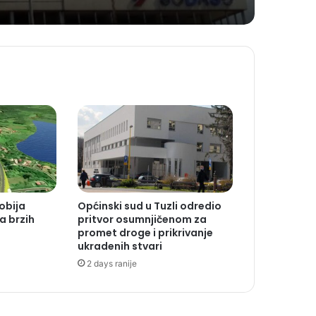
obija
Općinski sud u Tuzli odredio
a brzih
pritvor osumnjičenom za
promet droge i prikrivanje
ukradenih stvari
2 days ranije