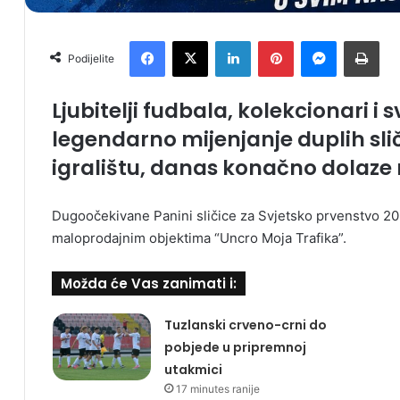
Facebook
X
LinkedIn
Pinterest
Messenger
Print
Podijelite
Ljubitelji fudbala, kolekcionari i 
legendarno mijenjanje duplih sliči
igralištu, danas konačno dolaze 
Dugoočekivane Panini sličice za Svjetsko prvenstvo 202
maloprodajnim objektima “Uncro Moja Trafika”.
Možda će Vas zanimati i:
Tuzlanski crveno-crni do
pobjede u pripremnoj
utakmici
17 minutes ranije