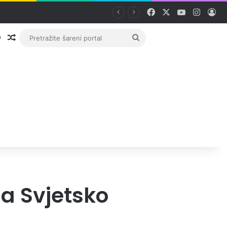
Facebook
X
YouTube
Instag
Pri
Prijava
Random članak
Pretražite
šareni
portal
za Svjetsko