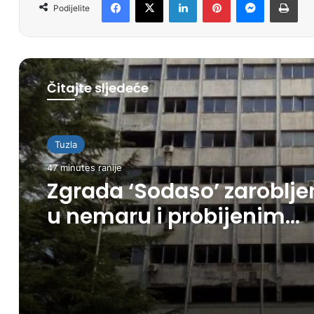
Podijelite
Čitajte sljedeće
Tuzla
47 minutes ranije
Zgrada ‘Sodaso’ zaroblj
u nemaru i probijenim
rokovima