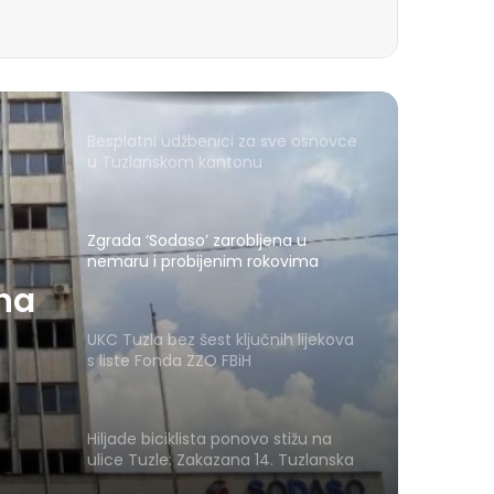
Besplatni udžbenici za sve osnovce
u Tuzlanskom kantonu
Zgrada ‘Sodaso’ zarobljena u
nemaru i probijenim rokovima
ena
UKC Tuzla bez šest ključnih lijekova
s liste Fonda ZZO FBiH
Hiljade biciklista ponovo stižu na
ulice Tuzle: Zakazana 14. Tuzlanska
biciklijada