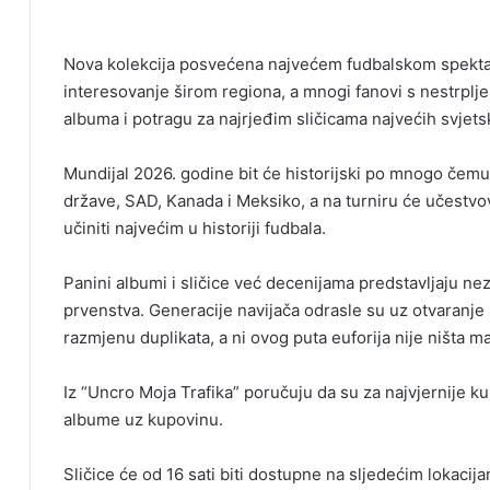
Nova kolekcija posvećena najvećem fudbalskom spektak
interesovanje širom regiona, a mnogi fanovi s nestrplj
albuma i potragu za najrjeđim sličicama najvećih svjets
Mundijal 2026. godine bit će historijski po mnogo čemu.
države, SAD, Kanada i Meksiko, a na turniru će učestvov
učiniti najvećim u historiji fudbala.
Panini albumi i sličice već decenijama predstavljaju n
prvenstva. Generacije navijača odrasle su uz otvaranje 
razmjenu duplikata, a ni ovog puta euforija nije ništa ma
Iz “Uncro Moja Trafika” poručuju da su za najvjernije 
albume uz kupovinu.
Sličice će od 16 sati biti dostupne na sljedećim lokacija