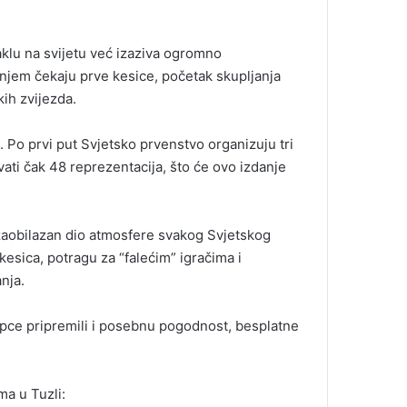
lu na svijetu već izaziva ogromno
enjem čekaju prve kesice, početak skupljanja
kih zvijezda.
 Po prvi put Svjetsko prvenstvo organizuju tri
ati čak 48 reprezentacija, što će ovo izdanje
ezaobilazan dio atmosfere svakog Svjetskog
kesica, potragu za “falećim” igračima i
nja.
kupce pripremili i posebnu pogodnost, besplatne
ma u Tuzli: