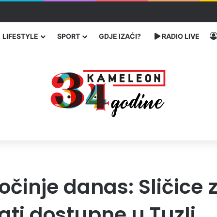
 Banovićima, poginuo 60-godišnji vozač
LIFESTYLE
SPORT
GDJE IZAĆI?
RADIO LIVE
očinje danas: Sličice 
ati dostupne u Tuzli