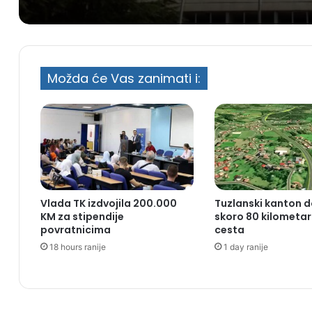
Možda će Vas zanimati i:
Vlada TK izdvojila 200.000
Tuzlanski kanton d
KM za stipendije
skoro 80 kilometar
povratnicima
cesta
18 hours ranije
1 day ranije