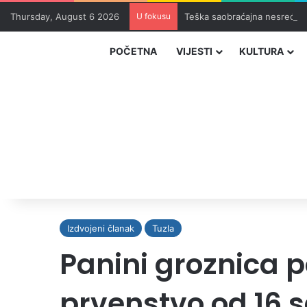
Thursday, August 6 2026
U fokusu
Teška saobraćajna nesreća u
POČETNA
VIJESTI
KULTURA
Izdvojeni članak
Tuzla
Panini groznica p
prvenstvo od 16 s