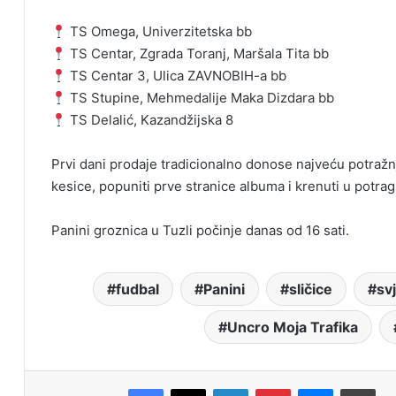
TS Omega, Univerzitetska bb
TS Centar, Zgrada Toranj, Maršala Tita bb
TS Centar 3, Ulica ZAVNOBIH-a bb
TS Stupine, Mehmedalije Maka Dizdara bb
TS Delalić, Kazandžijska 8
Prvi dani prodaje tradicionalno donose najveću potražnj
kesice, popuniti prve stranice albuma i krenuti u potra
Panini groznica u Tuzli počinje danas od 16 sati.
fudbal
Panini
sličice
sv
Uncro Moja Trafika
Facebook
X
LinkedIn
Pinterest
Messenger
Print