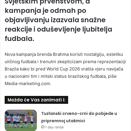
Svjetskim prvenstvom, a
kampanja je odmah po
objavljivanju izazvala snažne
reakcije i oduševljenje ljubitelja
fudbala.
Nova kampanja brenda Brahma koristi nostalgiju, estetiku
uličnog fudbala i trenutni skepticizam prema reprezentaciji
Brazila kako bi pred World Cup 2026 vratila vjeru navijača
u nacionalni tim i mitski status brazilskog fudbala, piše
Media-marketing.com.
Možda će Vas zanimati i:
Tuzlanski crveno-crni do pobjede u
pripremnoj utakmici
1 day ranije