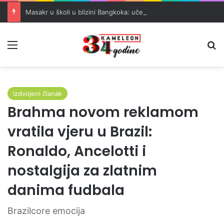
Masakr u školi u blizini Bangkoka: učenik ubio babu i dedu, pa pucao na nastavnike i đake
Meni
Pr
Izdvojeni članak
Brahma novom reklamom
vratila vjeru u Brazil:
Ronaldo, Ancelotti i
nostalgija za zlatnim
danima fudbala
Brazilcore emocija