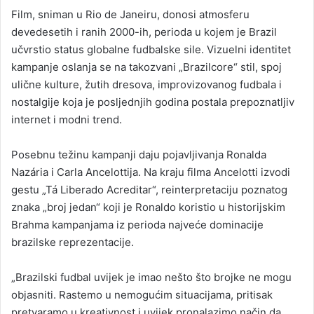
Film, sniman u Rio de Janeiru, donosi atmosferu
devedesetih i ranih 2000-ih, perioda u kojem je Brazil
učvrstio status globalne fudbalske sile. Vizuelni identitet
kampanje oslanja se na takozvani „Brazilcore“ stil, spoj
ulične kulture, žutih dresova, improvizovanog fudbala i
nostalgije koja je posljednjih godina postala prepoznatljiv
internet i modni trend.
Posebnu težinu kampanji daju pojavljivanja Ronalda
Nazária i Carla Ancelottija. Na kraju filma Ancelotti izvodi
gestu „Tá Liberado Acreditar“, reinterpretaciju poznatog
znaka „broj jedan“ koji je Ronaldo koristio u historijskim
Brahma kampanjama iz perioda najveće dominacije
brazilske reprezentacije.
„Brazilski fudbal uvijek je imao nešto što brojke ne mogu
objasniti. Rastemo u nemogućim situacijama, pritisak
pretvaramo u kreativnost i uvijek pronalazimo način da