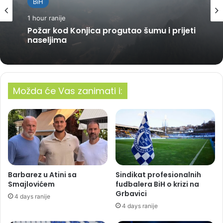
BiH
1 hour ranije
Požar kod Konjica progutao šumu i prijeti
naseljima
Možda će Vas zanimati i:
Barbarez u Atini sa
Sindikat profesionalnih
Smajlovićem
fudbalera BiH o krizi na
Grbavici
4 days ranije
4 days ranije