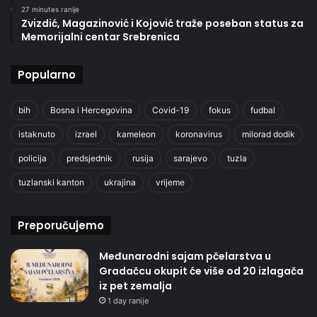
27 minutes ranije
Zvizdić, Magazinović i Kojović traže poseban status za
Memorijalni centar Srebrenica
Popularno
bih
Bosna i Hercegovina
Covid-19
fokus
fudbal
istaknuto
izrael
kameleon
koronavirus
milorad dodik
policija
predsjednik
rusija
sarajevo
tuzla
tuzlanski kanton
ukrajina
vrijeme
Preporučujemo
Međunarodni sajam pčelarstva u
Gradačcu okupit će više od 20 izlagača
iz pet zemalja
1 day ranije