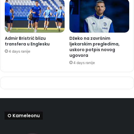
Admir Bristrić blizu
Džeko na završnim
transfera u Englesku
ljekarskim pregledima,
uskoro potpis novog
4 days ranije
ugovora
4 days ranije
O Kameleonu