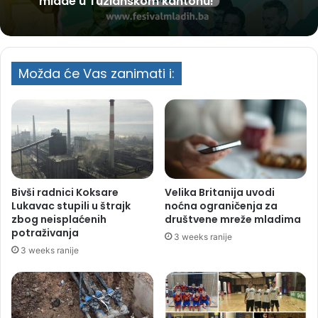
mlade u Tuzlanskom kantonu!
Možda će Vas zanimati i:
Bivši radnici Koksare
Velika Britanija uvodi
Lukavac stupili u štrajk
noćna ograničenja za
zbog neisplaćenih
društvene mreže mladima
potraživanja
3 weeks ranije
3 weeks ranije