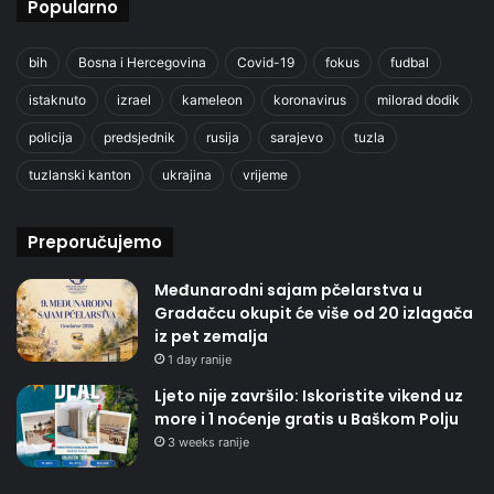
Popularno
bih
Bosna i Hercegovina
Covid-19
fokus
fudbal
istaknuto
izrael
kameleon
koronavirus
milorad dodik
policija
predsjednik
rusija
sarajevo
tuzla
tuzlanski kanton
ukrajina
vrijeme
Preporučujemo
Međunarodni sajam pčelarstva u
Gradačcu okupit će više od 20 izlagača
iz pet zemalja
1 day ranije
Ljeto nije završilo: Iskoristite vikend uz
more i 1 noćenje gratis u Baškom Polju
3 weeks ranije