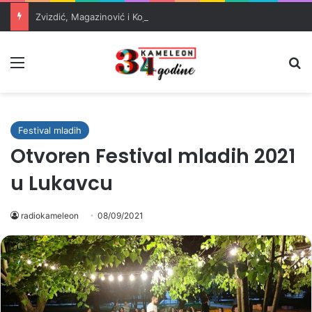
Zvizdić, Magazinović i Kojović traže poseban status za Memorijalni centar Srebrenica
Meni
Pr
Festival mladih
Otvoren Festival mladih 2021
u Lukavcu
radiokameleon
08/09/2021