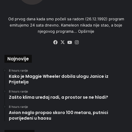
Od prvog dana kada smo počeli sa radom (26.12.1992) program
emitujemo 24 sata dnevno. Kameleon nikada nije stao, a boje
njegovog programa...
Opširnije
Facebook
X
YouTube
Instagram
Najnovije
8 hours ranije
Kako je Maggie Wheeler dobila ulogu Janice iz
Prijatelja
8 hours ranije
Zašto klima uređaj radi, a prostor se ne hladi?
8 hours ranije
Avion naglo propao skoro 100 metara, putnici
povrijeđeni u haosu