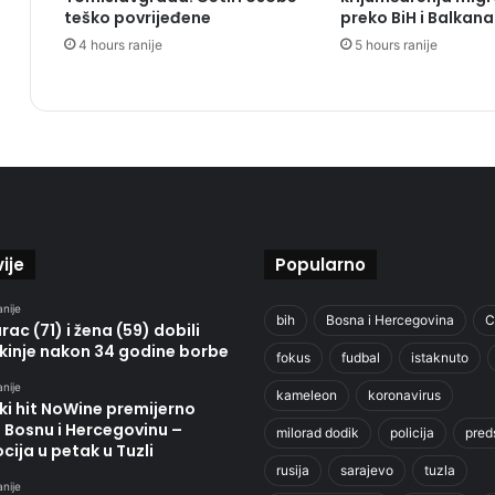
teško povrijeđene
preko BiH i Balkana
4 hours ranije
5 hours ranije
ije
Popularno
anije
bih
Bosna i Hercegovina
C
ac (71) i žena (59) dobili
kinje nakon 34 godine borbe
fokus
fudbal
istaknuto
anije
kameleon
koronavirus
ki hit NoWine premijerno
u Bosnu i Hercegovinu –
milorad dodik
policija
pred
ija u petak u Tuzli
rusija
sarajevo
tuzla
anije