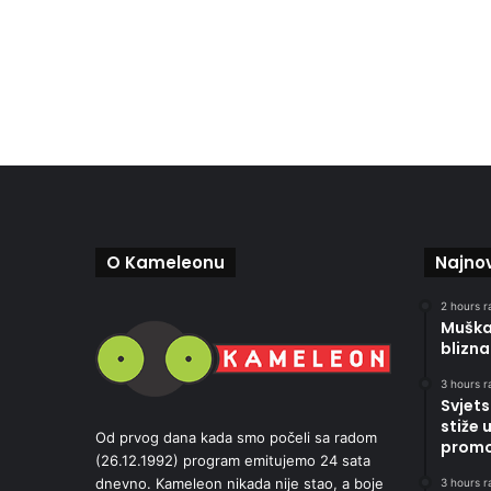
O Kameleonu
Najnov
2 hours r
Muškar
blizna
3 hours r
Svjets
stiže 
Od prvog dana kada smo počeli sa radom
promoc
(26.12.1992) program emitujemo 24 sata
dnevno. Kameleon nikada nije stao, a boje
3 hours r