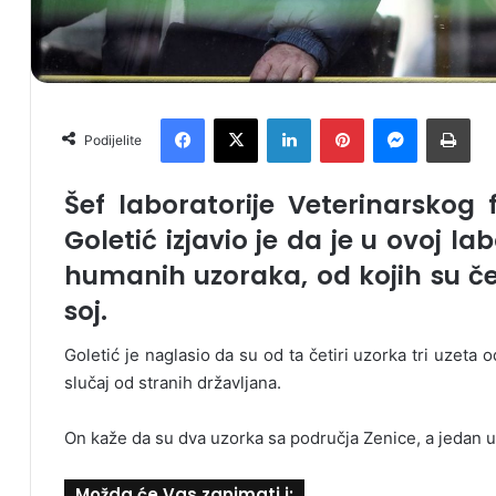
Facebook
X
LinkedIn
Pinterest
Messenger
Print
Podijelite
Šef laboratorije Veterinarskog 
Goletić izjavio je da je u ovoj la
humanih uzoraka, od kojih su čet
soj.
Goletić je naglasio da su od ta četiri uzorka tri uzeta 
slučaj od stranih državljana.
On kaže da su dva uzorka sa područja Zenice, a jedan u
Možda će Vas zanimati i: