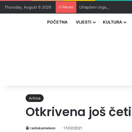
Thursday, August 6 2026
U fokusu
Uhapšeni organizatori krijum
POČETNA
VIJESTI
KULTURA
Arhiva
Otkrivena još čet
radiokameleon
17/02/2021