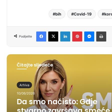
bih
Covid-19
kor
Facebook
X
LinkedIn
Pinterest
Messenger
Print
Podijelite
Čitajte sljedeće
Arhiva
10/06/2026
Da smo načisto: Gdje
stvarno završava smeće