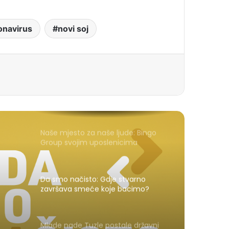
onavirus
novi soj
Naše mjesto za naše ljude: Bingo
Group svojim uposlenicima
posvećuje posebno lijep festivalski
trenutak
Da smo načisto: Gdje stvarno
završava smeće koje bacimo?
Mlade nade Tuzle postale državni