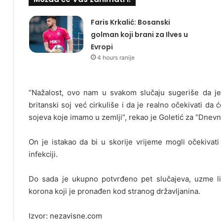
Faris Krkalić: Bosanski
golman koji brani za Ilves u
Evropi
4 hours ranije
“Nažalost, ovo nam u svakom slučaju sugeriše da je
britanski soj već cirkuliše i da je realno očekivati da 
sojeva koje imamo u zemlji”, rekao je Goletić za “Dnevn
On je istakao da bi u skorije vrijeme mogli očekivati
infekciji.
Do sada je ukupno potvrđeno pet slučajeva, uzme li s
korona koji je pronađen kod stranog državljanina.
Izvor:
nezavisne.com