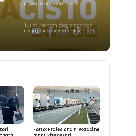
prvaci u sportskom plesu!
Tuzlak uhapšen zbog droge: Kod
njega pronađeno oko 1,4 kg
amfetamina i marihuane
tori
Forto: Profesionalni vozači ne
ranata
mogu više čekati –