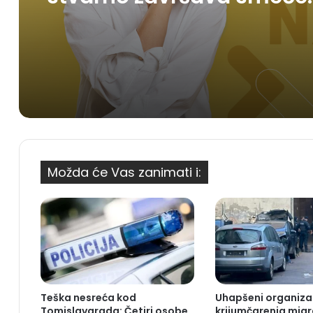
koje bacimo?
Možda će Vas zanimati i:
Teška nesreća kod
Uhapšeni organiza
Tomislavgrada: Četiri osobe
krijumčarenja mig