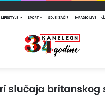
čarenja migranata preko BiH i Balkana
LIFESTYLE
SPORT
GDJE IZAĆI?
RADIO LIVE
iri slučaja britanskog 