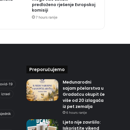
predloženo rješenje Evropskoj
komisiji
7 hours ranije
Preporučujemo
Međunarodni
ovid-19
sajam pčelarstva u
Gradačcu okupit će
izrael
više od 20 izlagača
iz pet zemalja
6 hours ranije
sjednik
Ljeto nije završilo:
Iskoristite vikend