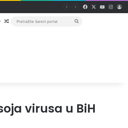
Facebook
X
YouTube
Instag
Pri
Prijava
Random članak
Pretražite
šareni
portal
soja virusa u BiH