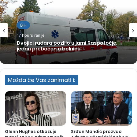
BiH
17 hours ranije
Dvojici rudara pozlilo u jami Raspotočje,
jedan prebačen u bolnicu
Možda će Vas zanimati i:
Glenn Hughes otkazuje
Srđan Mandić prozvao