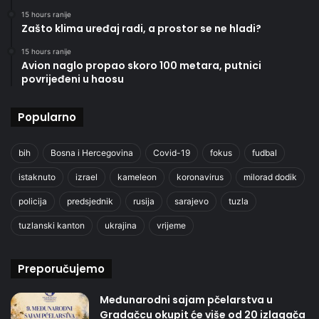
15 hours ranije
Zašto klima uređaj radi, a prostor se ne hladi?
15 hours ranije
Avion naglo propao skoro 100 metara, putnici
povrijeđeni u haosu
Popularno
bih
Bosna i Hercegovina
Covid-19
fokus
fudbal
istaknuto
izrael
kameleon
koronavirus
milorad dodik
policija
predsjednik
rusija
sarajevo
tuzla
tuzlanski kanton
ukrajina
vrijeme
Preporučujemo
Međunarodni sajam pčelarstva u
Gradačcu okupit će više od 20 izlagača