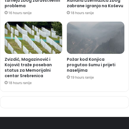
turneju zbog zdravstvenih
Adnana Džemidžića zbog
problema
zabrane igranja na Koševu
16 hours ranije
18 hours ranije
Zvizdić, Magazinović i
Požar kod Konjica
Kojović traže poseban
progutao šumu i prijeti
status za Memorijalni
naseljima
centar Srebrenica
19 hours ranije
18 hours ranije