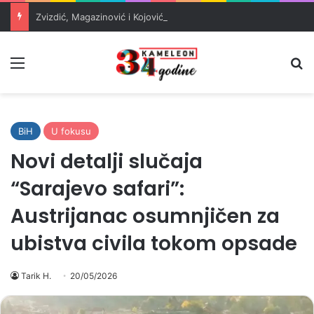
Zvizdić, Magazinović i Kojović traže poseban status za Memorijalni centar Srebrenica
Meni
Pr
BiH
U fokusu
Novi detalji slučaja
“Sarajevo safari”:
Austrijanac osumnjičen za
ubistva civila tokom opsade
Tarik H.
20/05/2026