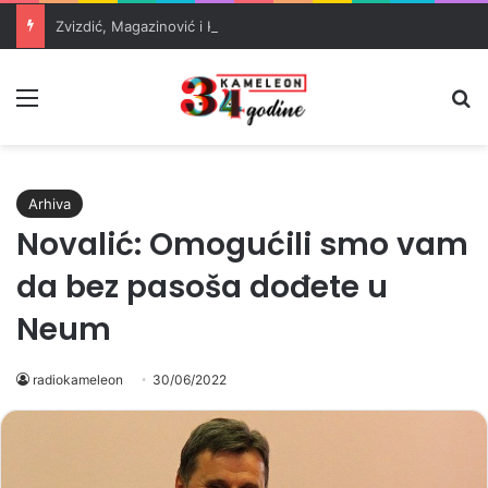
Zvizdić, Magazinović i Kojović traže poseban status za Memorijalni centar Srebrenica
Meni
Pr
Arhiva
Novalić: Omogućili smo vam
da bez pasoša dođete u
Neum
radiokameleon
30/06/2022