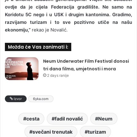
ovdje da je cijela Federacija gradilište. Ne samo na
Koridotu 5C nego i u USK i drugim kantonima. Gradimo,
razvijamo turizam i to sve pozitivno utiče na našu
ekonomiju,”
rekao je Novalić.
Možda će Vas zanimati i:
Neum Underwater Film Festival donosi
tri dana filma, umjetnosti i mora
2 days ranije
Izvor
6yka.com
cesta
fadil novalić
Neum
svečani trenutak
turizam