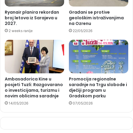
Ryanair planira rekordan
Građani se protive
broj letova iz Sarajeva u
geološkim istraživanjima
2027.
na Ozrenu
2 weeks ranije
22/05/2026
Ambasadorica Kine u
Promocija regionalne
posjeti Tuzli: Razgovarano
saradnje na Trgu slobode i
o investicijama, turizmu i
dječiji program u
novim oblicima saradnje
Gradskom parku
14/05/2026
07/05/2026