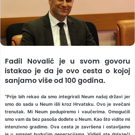
Fadil Novalić je u svom govoru
istakao je da je ovo cesta o kojoj
sanjamo više od 100 godina.
“Prije bih rekao da smo integrirali Neum našoj državi jer
smo do sada u Neum išli kroz Hrvatsku. Ovo je svečani
trenutak. Mi Neum podupiremo i vaučerima. Omogućili
smo vam da bez pasoša dođete u Neum. Kao što vidite mi
intenzivno gradimo. Ova cesta je završena i ostavljamo
je u amanet budućim generacijama. Vidjeli ste dolazeći