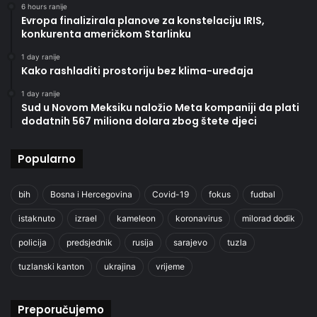
6 hours ranije
Evropa finalizirala planove za konstelaciju IRIS,
konkurenta američkom Starlinku
1 day ranije
Kako rashladiti prostoriju bez klima-uređaja
1 day ranije
Sud u Novom Meksiku naložio Meta kompaniji da plati
dodatnih 567 miliona dolara zbog štete djeci
Popularno
bih
Bosna i Hercegovina
Covid-19
fokus
fudbal
istaknuto
izrael
kameleon
koronavirus
milorad dodik
policija
predsjednik
rusija
sarajevo
tuzla
tuzlanski kanton
ukrajina
vrijeme
Preporučujemo