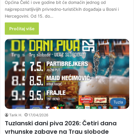
Općina Čelić i ove godine bit će domaćin jednog od
najprepoznatljivijih privredno-turističkih događaja u Bosni i
Hercegovini. Od 15. do…
Pročitaj više
Tuzla
Tarik H.
17/04/2026
Tuzlanski dani piva 2026: Četiri dana
vrhunske zabave na Trgu slobode