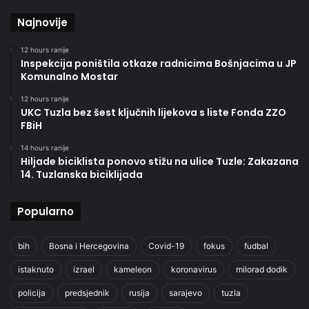
Najnovije
12 hours ranije
Inspekcija poništila otkaze radnicima Bošnjacima u JP
Komunalno Mostar
12 hours ranije
UKC Tuzla bez šest ključnih lijekova s liste Fonda ZZO
FBiH
14 hours ranije
Hiljade biciklista ponovo stižu na ulice Tuzle: Zakazana
14. Tuzlanska biciklijada
Popularno
bih
Bosna i Hercegovina
Covid-19
fokus
fudbal
istaknuto
izrael
kameleon
koronavirus
milorad dodik
policija
predsjednik
rusija
sarajevo
tuzla