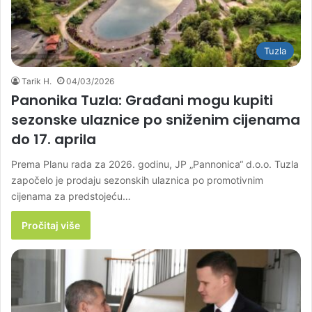
Tuzla
Tarik H.
04/03/2026
Panonika Tuzla: Građani mogu kupiti
sezonske ulaznice po sniženim cijenama
do 17. aprila
Prema Planu rada za 2026. godinu, JP „Pannonica“ d.o.o. Tuzla
započelo je prodaju sezonskih ulaznica po promotivnim
cijenama za predstojeću…
Pročitaj više