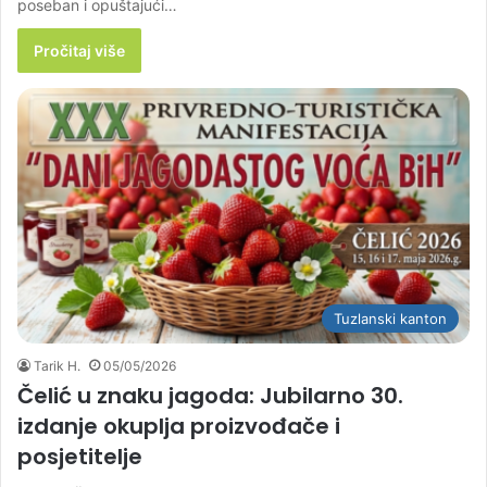
poseban i opuštajući…
Pročitaj više
Tuzlanski kanton
Tarik H.
05/05/2026
Čelić u znaku jagoda: Jubilarno 30.
izdanje okuplja proizvođače i
posjetitelje