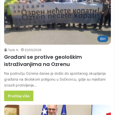
BiH
Tarik H.
22/05/2026
Građani se protive geološkim
istraživanjima na Ozrenu
Na području Ozrena danas je došlo do spontanog okupljanja
građana na školskom poligonu u Sočkovcu, gdje su mještani
izrazili protivljenje…
Pročitaj više