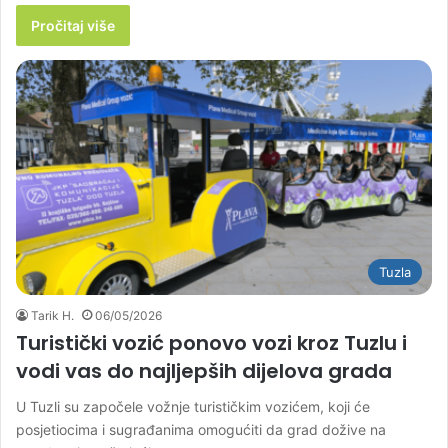
Pročitaj više
Tuzla
Tarik H.
06/05/2026
Turistički vozić ponovo vozi kroz Tuzlu i
vodi vas do najljepših dijelova grada
U Tuzli su započele vožnje turističkim vozićem, koji će
posjetiocima i sugrađanima omogućiti da grad dožive na