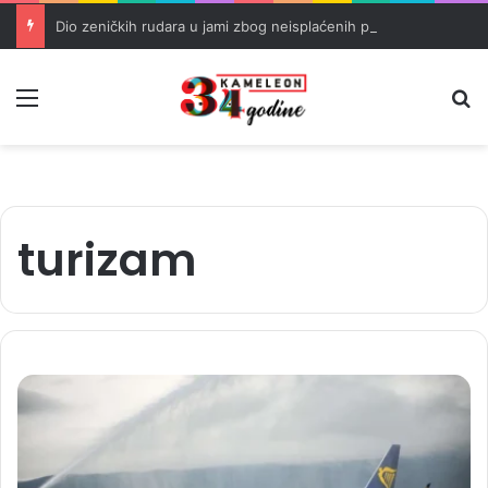
Dio zeničkih rudara u jami zbog neisplaćenih plata i problema sa zdravstvenim knjižicama
Meni
Pr
turizam