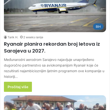
BiH
Tarik H.
2 weeks ranije
Ryanair planira rekordan broj letova iz
Sarajeva u 2027.
Međunarodni aerodrom Sarajevo najavljuje unaprijeđeno
dugoročno partnerstvo sa aviokompanijom Ryanair koje će
rezultirati najambicioznijim ljetnim programom ove kompanije u
historiji…
Pročitaj više