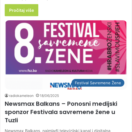
Pročitaj više
Festival Savremene Žene
radiokameleon
18/06/2025
Newsmax Balkans – Ponosni medijski
sponzor Festivala savremene žene u
Tuzli
Newsmax Balkans, najmlađi televizijski kanal i digitalna