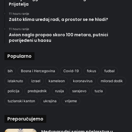
Prijatelja
11 hours ranije
Zašto klima uređaj radi, a prostor se ne hladi?
11 hours ranije
Avion naglo propao skoro 100 metara, putnici
povrijeđeni u haosu
Popularno
bih
Bosna i Hercegovina
Covid-19
fokus
fudbal
istaknuto
izrael
kameleon
koronavirus
milorad dodik
policija
predsjednik
rusija
sarajevo
tuzla
tuzlanski kanton
ukrajina
vrijeme
Preporučujemo
Međunarodni sajam pčelarstva u