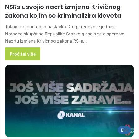
NSRs usvojio nacrt izmjena Krivičnog
zakona kojim se kriminalizira kleveta
Tokom drugog dana nastavka Druge redovne sjednice
Narodne skupštine Republike Srpske glasalo se o spornom
Nacrtu izmjena Krivičnog zakona RS-a…
Pročitaj više
BiH