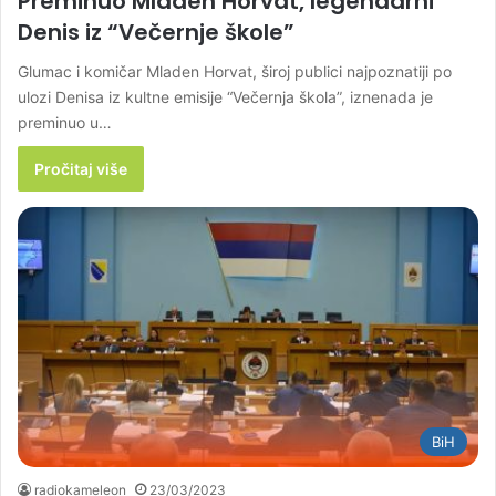
Preminuo Mladen Horvat, legendarni
Denis iz “Večernje škole”
Glumac i komičar Mladen Horvat, široj publici najpoznatiji po
ulozi Denisa iz kultne emisije “Večernja škola”, iznenada je
preminuo u…
Pročitaj više
BiH
radiokameleon
23/03/2023