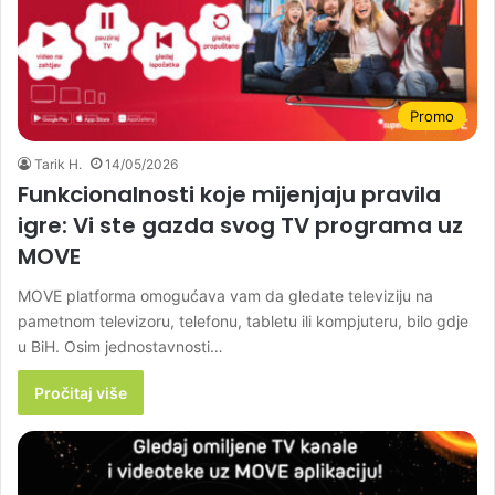
Promo
Tarik H.
14/05/2026
Funkcionalnosti koje mijenjaju pravila
igre: Vi ste gazda svog TV programa uz
MOVE
MOVE platforma omogućava vam da gledate televiziju na
pametnom televizoru, telefonu, tabletu ili kompjuteru, bilo gdje
u BiH. Osim jednostavnosti…
Pročitaj više