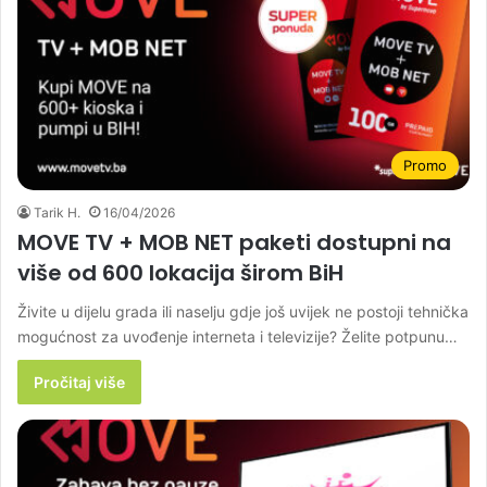
Promo
Tarik H.
16/04/2026
MOVE TV + MOB NET paketi dostupni na
više od 600 lokacija širom BiH
Živite u dijelu grada ili naselju gdje još uvijek ne postoji tehnička
mogućnost za uvođenje interneta i televizije? Želite potpunu…
Pročitaj više