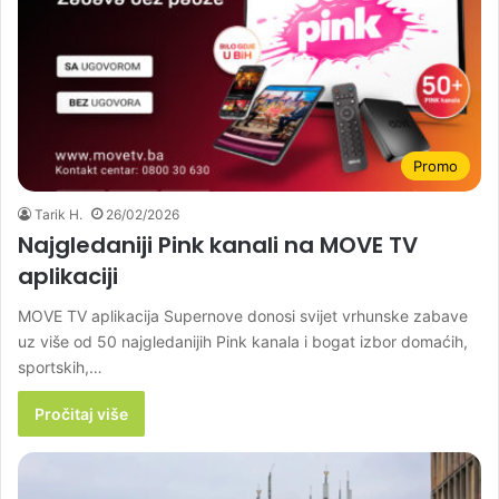
Promo
Tarik H.
26/02/2026
Najgledaniji Pink kanali na MOVE TV
aplikaciji
MOVE TV aplikacija Supernove donosi svijet vrhunske zabave
uz više od 50 najgledanijih Pink kanala i bogat izbor domaćih,
sportskih,…
Pročitaj više