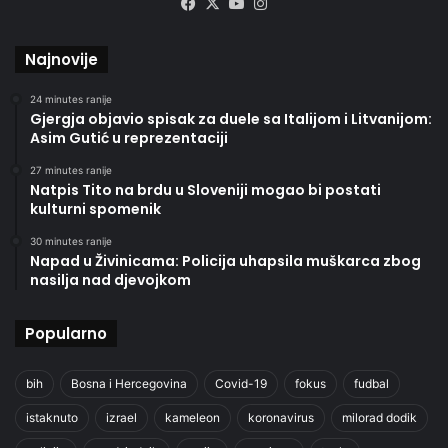
Facebook
X
YouTube
Instagram
Najnovije
24 minutes ranije
Gjergja objavio spisak za duele sa Italijom i Litvanijom:
Asim Gutić u reprezentaciji
27 minutes ranije
Natpis Tito na brdu u Sloveniji mogao bi postati
kulturni spomenik
30 minutes ranije
Napad u Živinicama: Policija uhapsila muškarca zbog
nasilja nad djevojkom
Popularno
bih
Bosna i Hercegovina
Covid-19
fokus
fudbal
istaknuto
izrael
kameleon
koronavirus
milorad dodik