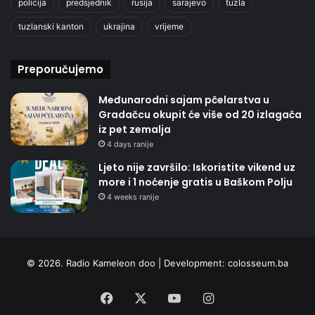
policija
predsjednik
rusija
sarajevo
tuzla
tuzlanski kanton
ukrajina
vrijeme
Preporučujemo
Međunarodni sajam pčelarstva u
Gradačcu okupit će više od 20 izlagača
iz pet zemalja
4 days ranije
Ljeto nije završilo: Iskoristite vikend uz
more i 1 noćenje gratis u Baškom Polju
4 weeks ranije
© 2026. Radio Kameleon doo | Development:
colosseum.ba
Facebook
X
YouTube
Instagram