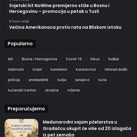
Svjetski hit NoWine premijerno stiže u Bosnu i
Hercegovinu – promocija u petak u Tuzli
9 hours ranije
Većina Amerikanaca protiv rata na Bliskom istoku
Popularno
bih
Bosna i Hercegovina
Covid-19
fokus
fudbal
istaknuto
izrael
kameleon
koronavirus
milorad dodik
policija
predsjednik
rusija
sarajevo
tuzla
tuzlanski kanton
ukrajina
vrijeme
Preporučujemo
Međunarodni sajam pčelarstva u
Gradačcu okupit će više od 20 izlagača
iz pet zemalja