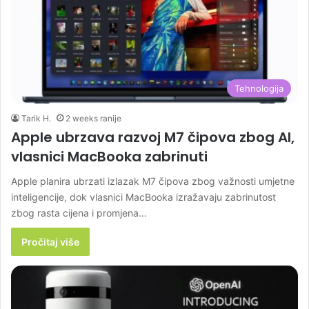
Tehnologija
Tarik H.
2 weeks ranije
Apple ubrzava razvoj M7 čipova zbog AI,
vlasnici MacBooka zabrinuti
Apple planira ubrzati izlazak M7 čipova zbog važnosti umjetne
inteligencije, dok vlasnici MacBooka izražavaju zabrinutost
zbog rasta cijena i promjena…
Pročitaj više