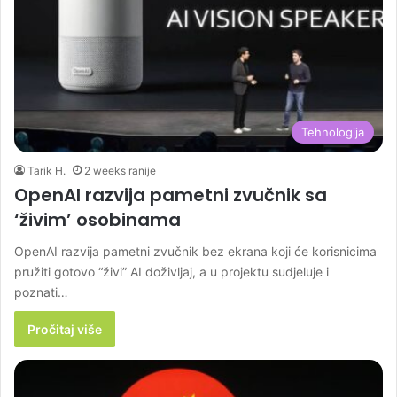
Tehnologija
Tarik H.
2 weeks ranije
OpenAI razvija pametni zvučnik sa
‘živim’ osobinama
OpenAI razvija pametni zvučnik bez ekrana koji će korisnicima
pružiti gotovo “živi” AI doživljaj, a u projektu sudjeluje i
poznati…
Pročitaj više