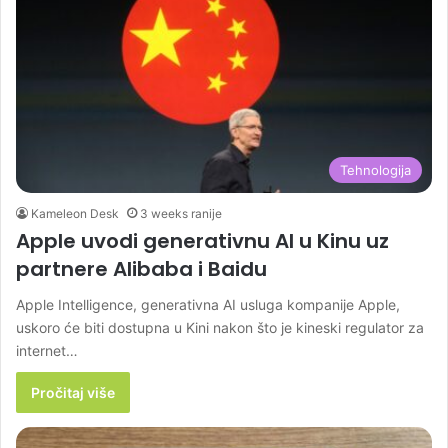
Tehnologija
Kameleon Desk
3 weeks ranije
Apple uvodi generativnu AI u Kinu uz
partnere Alibaba i Baidu
Apple Intelligence, generativna AI usluga kompanije Apple,
uskoro će biti dostupna u Kini nakon što je kineski regulator za
internet…
Pročitaj više