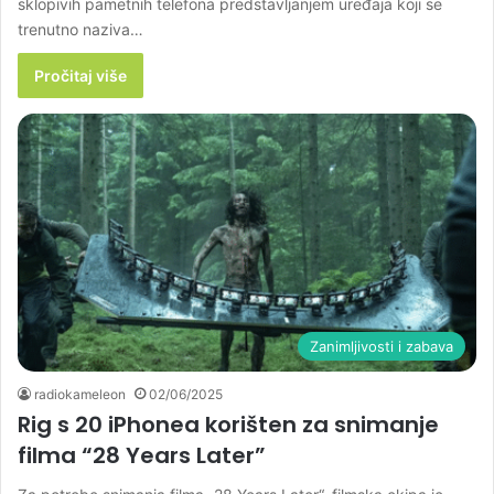
sklopivih pametnih telefona predstavljanjem uređaja koji se
trenutno naziva…
Pročitaj više
Zanimljivosti i zabava
radiokameleon
02/06/2025
Rig s 20 iPhonea korišten za snimanje
filma “28 Years Later”