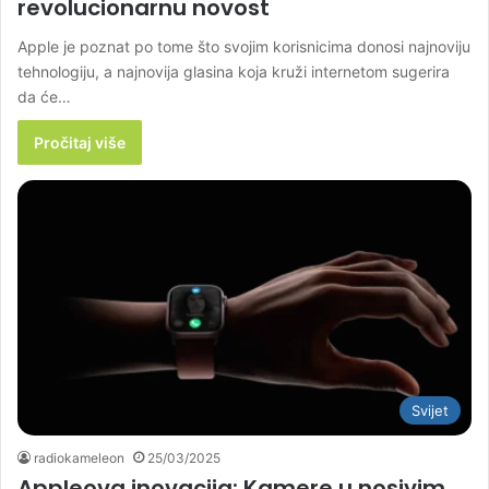
revolucionarnu novost
Apple je poznat po tome što svojim korisnicima donosi najnoviju
tehnologiju, a najnovija glasina koja kruži internetom sugerira
da će…
Pročitaj više
Svijet
radiokameleon
25/03/2025
Appleova inovacija: Kamere u nosivim