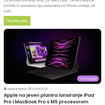
Za potrebe snimanja filma „28 Years Later“, filmska ekipa je
koristila tri specijalna riga sastavljena od iPhone uređaja, od
kojih…
Pročitaj više
Tehnologija
radiokameleon
02/04/2025
Apple na jesen planira lansiranje iPad
Pro i MacBook Pro s M5 procesorom