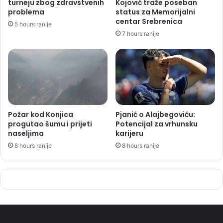
turneju zbog zdravstvenih
Kojović traže poseban
problema
status za Memorijalni
centar Srebrenica
5 hours ranije
7 hours ranije
Požar kod Konjica
Pjanić o Alajbegoviću:
progutao šumu i prijeti
Potencijal za vrhunsku
naseljima
karijeru
8 hours ranije
8 hours ranije