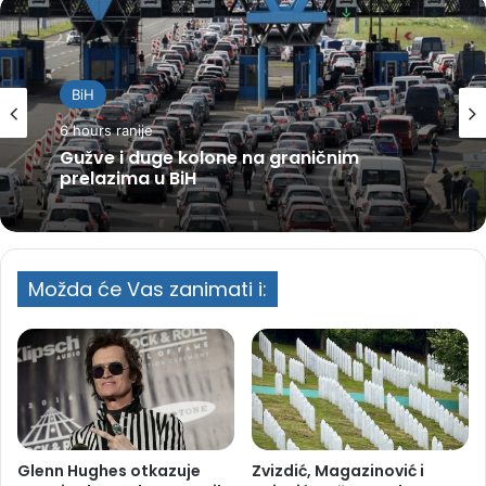
BiH
6 hours ranije
Gužve i duge kolone na graničnim
prelazima u BiH
Možda će Vas zanimati i:
Glenn Hughes otkazuje
Zvizdić, Magazinović i