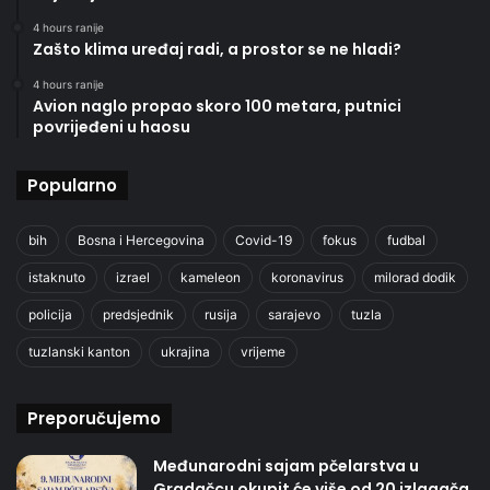
4 hours ranije
Zašto klima uređaj radi, a prostor se ne hladi?
4 hours ranije
Avion naglo propao skoro 100 metara, putnici
povrijeđeni u haosu
Popularno
bih
Bosna i Hercegovina
Covid-19
fokus
fudbal
istaknuto
izrael
kameleon
koronavirus
milorad dodik
policija
predsjednik
rusija
sarajevo
tuzla
tuzlanski kanton
ukrajina
vrijeme
Preporučujemo
Međunarodni sajam pčelarstva u
Gradačcu okupit će više od 20 izlagača