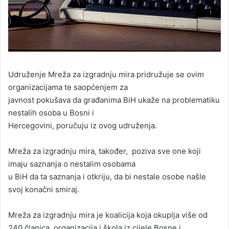
Udruženje Mreža za izgradnju mira pridružuje se ovim
organizacijama te saopćenjem za
javnost pokušava da građanima BiH ukaže na problematiku
nestalih osoba u Bosni i
Hercegovini, poručuju iz ovog udruženja.
Mreža za izgradnju mira, također, poziva sve one koji
imaju saznanja o nestalim osobama
u BiH da ta saznanja i otkriju, da bi nestale osobe našle
svoj konačni smiraj.
Mreža za izgradnju mira je koalicija koja okuplja više od
240 članica, organizacija i škola iz cijele Bosne i