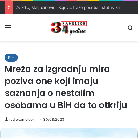
Zvizdić, Magazinović i Kojović traže poseban status za Memorijalni centar Srebrenica
Meni
Pr
BiH
Mreža za izgradnju mira
poziva one koji imaju
saznanja o nestalim
osobama u BiH da to otkriju
radiokameleon
30/08/2023