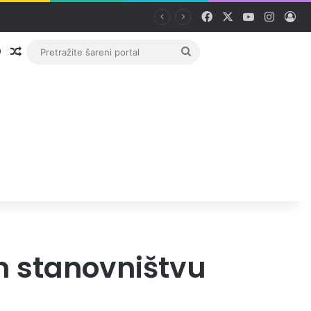
Facebook
X
YouTube
Instag
Pri
Prijava
Random članak
Pretražite
šareni
portal
m stanovništvu