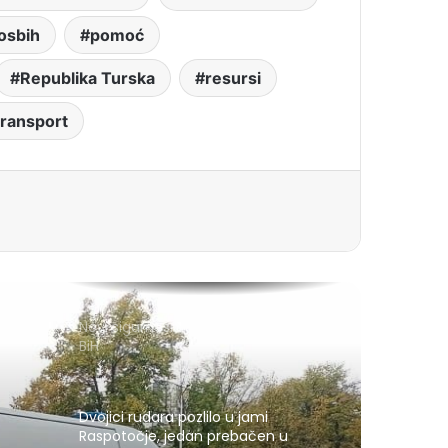
osbih
pomoć
Republika Turska
resursi
transport
Novi sigurnosni sistem za izbore u
BiH
Dvojici rudara pozlilo u jami
Raspotočje, jedan prebačen u