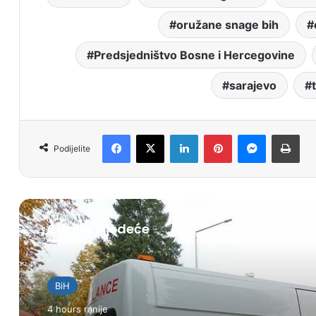
oružane snage bih
Predsjedništvo Bosne i Hercegovine
sarajevo
Facebook
X
LinkedIn
Pinterest
Messenger
Print
Podijelite
Čitajte sljedeće
BiH
4 hours ranije