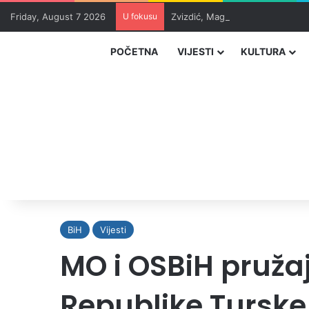
Friday, August 7 2026
U fokusu
Zvizdić, Magazinović i Kojović 
POČETNA
VIJESTI
KULTURA
BiH
Vijesti
MO i OSBiH pruž
Republike Turske