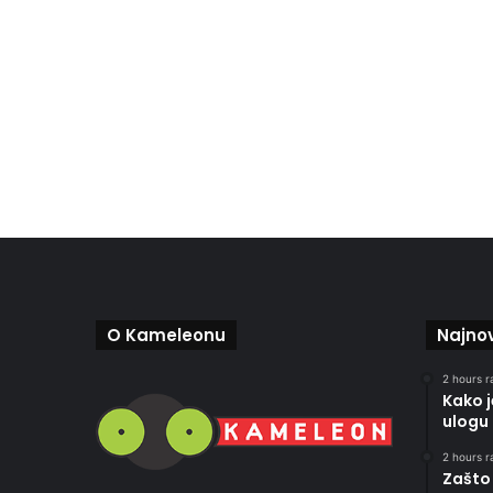
O Kameleonu
Najnov
2 hours r
Kako 
ulogu 
2 hours r
Zašto 