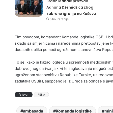
Srđan Mandić prozvao
Adnana Džemidžića zbog
zabrane igranja na Koševu
5 hours ranije
Tim povodom, komandant Komande logistike OSBiH brig
skladu sa smjernicama i naređenjima pretpostavljene k
dodatnih oblika pomoći ugroženom stanovništvu Repub
To se, kako je kazao, ogleda u spremnosti medicinskih
dobrovoljnog darivanja krvi te sagledavanju mogućnos
ugroženom stanovništvu Republike Turske, uz redovno f
zadataka OSBiH, saopćeno je iz Ureda za odnose s ja
Izvor
FENA
ambasada
Komanda logistike
mini