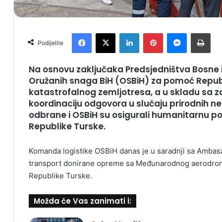
Facebook
X
LinkedIn
Pinterest
Messenger
Print
Podijelite
Na osnovu zaključaka Predsjedništva Bosne 
Oružanih snaga BiH (OSBiH) za pomoć Republi
katastrofalnog zemljotresa, a u skladu sa 
koordinaciju odgovora u slučaju prirodnih 
odbrane i OSBiH su osigurali humanitarnu 
Republike Turske.
Komanda logistike OSBiH danas je u saradnji sa Ambas
transport donirane opreme sa Međunarodnog aerodrom
Republike Turske.
Možda će Vas zanimati i: