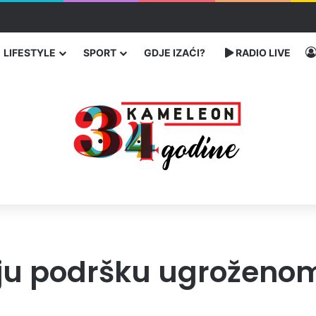
traže poseban status za Memorijalni centar Srebrenica
LIFESTYLE
SPORT
GDJE IZAĆI?
RADIO LIVE
aju podršku ugroženo