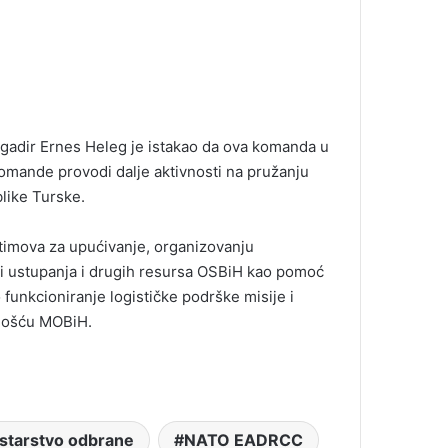
adir Ernes Heleg je istakao da ova komanda u
omande provodi dalje aktivnosti na pružanju
like Turske.
 timova za upućivanje, organizovanju
ti ustupanja i drugih resursa OSBiH kao pomoć
unkcioniranje logističke podrške misije i
vnošću MOBiH.
starstvo odbrane
NATO EADRCC