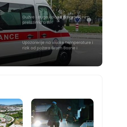
bolnicu
Gužve i duge kolone na graničnim
prelazima u BiH
Upozorenje na visoke temperature i
rizik od požara širom Bosne i
Hercegovine