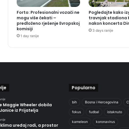
Forto: Profesionalni vozači ne
Pogledajte kako i
mogu više čekati –
travnjak stadiona
predloženo rješenje Evropskoj
nakon koncerta Di
komisiji
3 days ranije
1 day ranije
ije
Popularno
anije
bih
Bosna i Hercegovina
C
je Maggie Wheeler dobila
Janice iz Prijatelja
fokus
fudbal
istaknuto
anije
kameleon
koronavirus
klima uređaj radi, a prostor