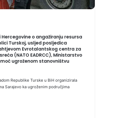
i Hercegovine o angažiranju resursa
ci Turskoj, usljed posljedica
zahtjevom Evrotalantskog centra za
nesreća (NATO EADRCC), Ministarstvo
pomoć ugroženom stanovništvu
adom Republike Turske u BiH organizirala
a Sarajevo ka ugroženim područjima