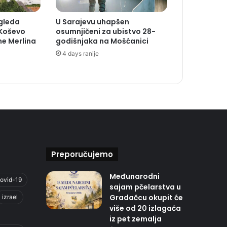
zgleda
U Sarajevu uhapšen
 Koševo
osumnjičeni za ubistvo 28-
ne Merlina
godišnjaka na Mošćanici
4 days ranije
Preporučujemo
Međunarodni
ovid-19
sajam pčelarstva u
Gradačcu okupit će
izrael
više od 20 izlagača
iz pet zemalja