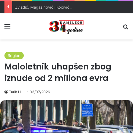
Zvizdić, Magazinović i Kojović traže poseban status za Memorijalni centar Srebrenica
Meni
Pr
Region
Maloletnik uhapšen zbog
iznude od 2 miliona evra
Tarik H.
03/07/2026