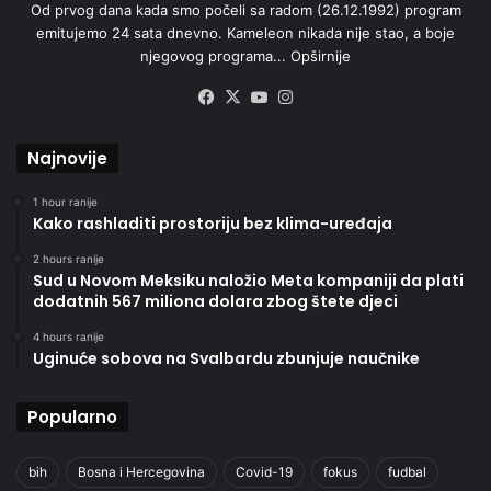
Od prvog dana kada smo počeli sa radom (26.12.1992) program
emitujemo 24 sata dnevno. Kameleon nikada nije stao, a boje
njegovog programa...
Opširnije
Facebook
X
YouTube
Instagram
Najnovije
1 hour ranije
Kako rashladiti prostoriju bez klima-uređaja
2 hours ranije
Sud u Novom Meksiku naložio Meta kompaniji da plati
dodatnih 567 miliona dolara zbog štete djeci
4 hours ranije
Uginuće sobova na Svalbardu zbunjuje naučnike
Popularno
bih
Bosna i Hercegovina
Covid-19
fokus
fudbal