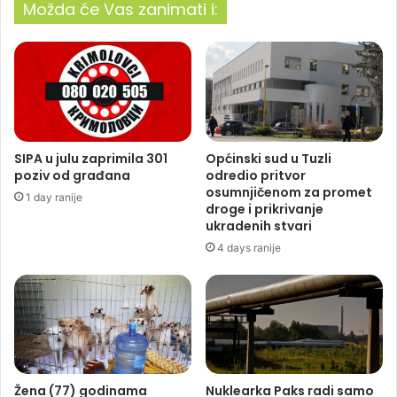
Možda će Vas zanimati i:
SIPA u julu zaprimila 301
Općinski sud u Tuzli
poziv od građana
odredio pritvor
osumnjičenom za promet
1 day ranije
droge i prikrivanje
ukradenih stvari
4 days ranije
Žena (77) godinama
Nuklearka Paks radi samo