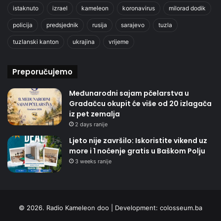
istaknuto
izrael
kameleon
koronavirus
milorad dodik
policija
predsjednik
rusija
sarajevo
tuzla
tuzlanski kanton
ukrajina
vrijeme
Preporučujemo
Međunarodni sajam pčelarstva u
Gradačcu okupit će više od 20 izlagača
iz pet zemalja
2 days ranije
Ljeto nije završilo: Iskoristite vikend uz
more i 1 noćenje gratis u Baškom Polju
3 weeks ranije
© 2026. Radio Kameleon doo | Development:
colosseum.ba