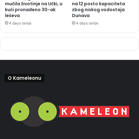
mučila životinje na Učki, u
na 12 posto kapaciteta
kući pronađeno 30-ak
zbog niskog vodostaja
leševa
Dunava
4 days ranije
4 days ranije
O Kameleonu