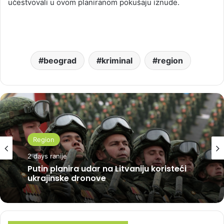
učestvovali u ovom planiranom pokušaju iznude.
beograd
kriminal
region
Region
2 days ranije
Putin planira udar na Litvaniju koristeći
ukrajinske dronove