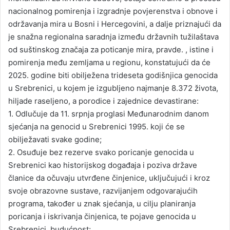
nacionalnog pomirenja i izgradnje povjerenstva i obnove i
održavanja mira u Bosni i Hercegovini, a dalje priznajući da
je snažna regionalna saradnja između državnih tužilaštava
od suštinskog značaja za poticanje mira, pravde. , istine i
pomirenja među zemljama u regionu, konstatujući da će
2025. godine biti obilježena trideseta godišnjica genocida
u Srebrenici, u kojem je izgubljeno najmanje 8.372 života,
hiljade raseljeno, a porodice i zajednice devastirane:
1. Odlučuje da 11. srpnja proglasi Međunarodnim danom
sjećanja na genocid u Srebrenici 1995. koji će se
obilježavati svake godine;
2. Osuđuje bez rezerve svako poricanje genocida u
Srebrenici kao historijskog događaja i poziva države
članice da očuvaju utvrđene činjenice, uključujući i kroz
svoje obrazovne sustave, razvijanjem odgovarajućih
programa, također u znak sjećanja, u cilju planiranja
poricanja i iskrivanja činjenica, te pojave genocida u
Srebrenici. budućnost;