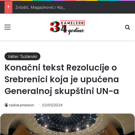
Zvizdić, Magazinović i Kojović traže poseban status za Memorijalni centar Srebrenica
Meni
Pr
Valter Tuzlanski
Konačni tekst Rezolucije o
Srebrenici koja je upućena
Generalnoj skupštini UN-a
radiokameleon
02/05/2024