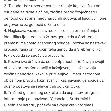
3. Također bez rezerve osuđuje radnje koje veličaju one
osuđene za ratne zločine, zločine protiv čovječnosti i
genocid od strane međunarodnih sudova, uključujući i one
odgovorne za genocid u Srebrenici;
4. Naglašava važnost završetka procesa pronalaženja i
identifikacije preostalih žrtava genocida u Srebrenici i
prema njima dostojanstvenog pokopa i poziva na nastavak
procesuiranja onih počinitelja genocida u Srebrenici koji
tek treba da se suoče sa pravdom;
5. Poziva sve države da se u potpunosti pridržavaju svojih
obveza prema Konvenciji o kažnjavanju i kažnjavanju
zločina genocida, kako je primjenjivo, i međunarodnom
običajnom pravu o kažnjavanju i kažnjavanju genocida uz
dužno poštovanje relevantnih odluka ICJ-a,
6. Traži od generalnog sekretara da uspostavi program
informiranja pod nazivom “Genocid u Srebrenici i
Ujedinjeni narodi”, počevši sa svojim aktivnostima i