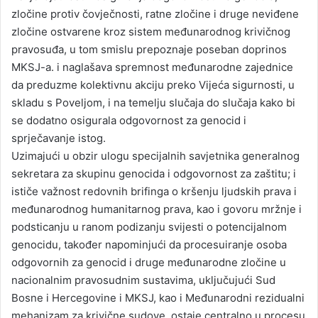
zločine protiv čovječnosti, ratne zločine i druge neviđene
zločine ostvarene kroz sistem međunarodnog krivičnog
pravosuđa, u tom smislu prepoznaje poseban doprinos
MKSJ-a. i naglašava spremnost međunarodne zajednice
da preduzme kolektivnu akciju preko Vijeća sigurnosti, u
skladu s Poveljom, i na temelju slučaja do slučaja kako bi
se dodatno osigurala odgovornost za genocid i
sprječavanje istog.
Uzimajući u obzir ulogu specijalnih savjetnika generalnog
sekretara za skupinu genocida i odgovornost za zaštitu; i
ističe važnost redovnih brifinga o kršenju ljudskih prava i
međunarodnog humanitarnog prava, kao i govoru mržnje i
podsticanju u ranom podizanju svijesti o potencijalnom
genocidu, također napominjući da procesuiranje osoba
odgovornih za genocid i druge međunarodne zločine u
nacionalnim pravosudnim sustavima, uključujući Sud
Bosne i Hercegovine i MKSJ, kao i Međunarodni rezidualni
mehanizam za krivične sudove, ostaje centralno u procesu