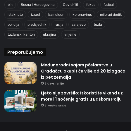
bih
Bosna i Hercegovina
Covid-19
fokus
fudbal
istaknuto
izrael
kameleon
koronavirus
milorad dodik
policija
predsjednik
rusija
sarajevo
tuzla
tuzlanski kanton
ukrajina
vrijeme
Preporučujemo
Međunarodni sajam pčelarstva u
Gradačcu okupit će više od 20 izlagača
iz pet zemalja
3 days ranije
Ljeto nije završilo: Iskoristite vikend uz
more i 1 noćenje gratis u Baškom Polju
3 weeks ranije