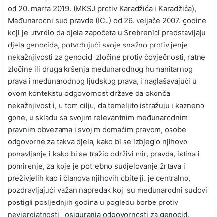
od 20. marta 2019. (MKSJ protiv Karadžića i Karadžića),
Međunarodni sud pravde (ICJ) od 26. veljače 2007. godine
koji je utvrdio da djela započeta u Srebrenici predstavljaju
djela genocida, potvrđujući svoje snažno protivljenje
nekažnjivosti za genocid, zločine protiv čovječnosti, ratne
zločine ili druga kršenja međunarodnog humanitarnog
prava i međunarodnog ljudskog prava, i naglašavajući u
ovom kontekstu odgovornost države da okonča
nekažnjivost i, u tom cilju, da temeljito istražuju i kazneno
gone, u skladu sa svojim relevantnim međunarodnim
pravnim obvezama i svojim domaćim pravom, osobe
odgovorne za takva djela, kako bi se izbjeglo njihovo
ponavljanje i kako bi se tražio održivi mir, pravda, istina i
pomirenje, za koje je potrebno sudjelovanje žrtava i
preživjelih kao i članova njihovih obitelji. je centralno,
pozdravljajući važan napredak koji su međunarodni sudovi
postigli posljednjih godina u pogledu borbe protiv
nevjerojatnosti i osiguranja odgovornosti za genocid,