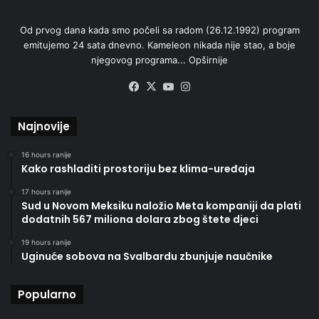
Od prvog dana kada smo počeli sa radom (26.12.1992) program
emitujemo 24 sata dnevno. Kameleon nikada nije stao, a boje
njegovog programa...
Opširnije
Facebook
X
YouTube
Instagram
Najnovije
16 hours ranije
Kako rashladiti prostoriju bez klima-uređaja
17 hours ranije
Sud u Novom Meksiku naložio Meta kompaniji da plati
dodatnih 567 miliona dolara zbog štete djeci
19 hours ranije
Uginuće sobova na Svalbardu zbunjuje naučnike
Popularno