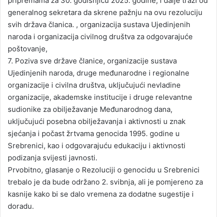
pripremama za 30. godišnjicu 2025. godine, i dalje traži od
generalnog sekretara da skrene pažnju na ovu rezoluciju
svih država članica. , organizacija sustava Ujedinjenih
naroda i organizacija civilnog društva za odgovarajuće
poštovanje,
7. Poziva sve države članice, organizacije sustava
Ujedinjenih naroda, druge međunarodne i regionalne
organizacije i civilna društva, uključujući nevladine
organizacije, akademske institucije i druge relevantne
sudionike za obilježavanje Međunarodnog dana,
uključujući posebna obilježavanja i aktivnosti u znak
sjećanja i počast žrtvama genocida 1995. godine u
Srebrenici, kao i odgovarajuću edukaciju i aktivnosti
podizanja svijesti javnosti.
Prvobitno, glasanje o Rezoluciji o genocidu u Srebrenici
trebalo je da bude održano 2. svibnja, ali je pomjereno za
kasnije kako bi se dalo vremena za dodatne sugestije i
doradu.