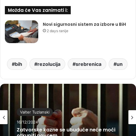
Možda će Vas zanimati i:
Novi sigurnosni sistem za izbore u BiH
2 days ranije
bih
rezolucija
srebrenica
un
Valter Tuzlanski
16/12/2024
Zatvorske kazne se ubuduće neće moći
otkupiti novcem