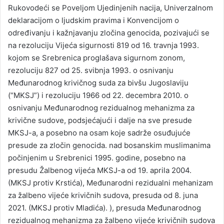
Rukovodeći se Poveljom Ujedinjenih nacija, Univerzalnom
deklaracijom o ljudskim pravima i Konvencijom o
određivanju i kažnjavanju zločina genocida, pozivajući se
na rezoluciju Vijeća sigurnosti 819 od 16. travnja 1993.
kojom se Srebrenica proglašava sigurnom zonom,
rezoluciju 827 od 25. svibnja 1993. o osnivanju
Međunarodnog krivičnog suda za bivšu Jugoslaviju
(“MKSJ”) i rezoluciju 1966 od 22. decembra 2010. o
osnivanju Međunarodnog rezidualnog mehanizma za
krivične sudove, podsjećajući i dalje na sve presude
MKSJ-a, a posebno na osam koje sadrže osuđujuće
presude za zločin genocida. nad bosanskim muslimanima
počinjenim u Srebrenici 1995. godine, posebno na
presudu Žalbenog vijeća MKSJ-a od 19. aprila 2004.
(MKSJ protiv Krstića), Međunarodni rezidualni mehanizam
za žalbeno vijeće krivičnih sudova, presuda od 8. juna
2021. (MKSJ protiv Mladića). ), presuda Međunarodnog
rezidualnog mehanizma za žalbeno vijeće krivičnih sudova