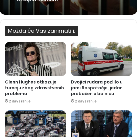
Možda će Vas zanimati i:
Glenn Hughes otkazuje
Dvojici rudara pozlilo u
turneju zbog zdravstvenih
jami Raspotočje, jedan
problema
prebačen u bolnicu
2 days ranije
2 days ranije