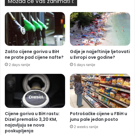
Možda će Vas zanimati i:
Zašto cijene goriva u BiH
Gdje je najjeftinije ljetovati
ne prate pad cijene nafte?
u Evropi ove godine?
2 days ranije
5 days ranije
Cijene goriva u BiH rastu:
Potrošačke cijene u FBiH u
Dizel premašio 3,20 KM,
junu pale jedan posto
najavljuju se nova
2 weeks ranije
poskupljenja