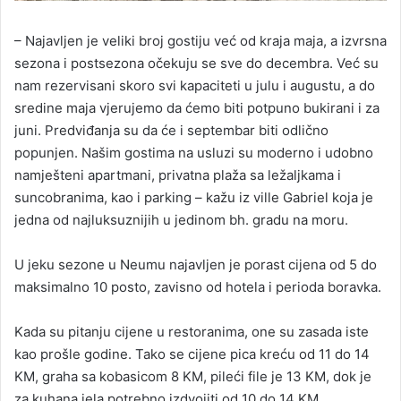
– Najavljen je veliki broj gostiju već od kraja maja, a izvrsna
sezona i postsezona očekuju se sve do decembra. Već su
nam rezervisani skoro svi kapaciteti u julu i augustu, a do
sredine maja vjerujemo da ćemo biti potpuno bukirani i za
juni. Predviđanja su da će i septembar biti odlično
popunjen. Našim gostima na usluzi su moderno i udobno
namješteni apartmani, privatna plaža sa ležaljkama i
suncobranima, kao i parking – kažu iz ville Gabriel koja je
jedna od najluksuznijih u jedinom bh. gradu na moru.
U jeku sezone u Neumu najavljen je porast cijena od 5 do
maksimalno 10 posto, zavisno od hotela i perioda boravka.
Kada su pitanju cijene u restoranima, one su zasada iste
kao prošle godine. Tako se cijene pica kreću od 11 do 14
KM, graha sa kobasicom 8 KM, pileći file je 13 KM, dok je
za kuhana jela potrebno izdvojiti od 10 do 14 KM.