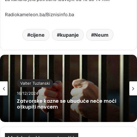
Radiokameleon.ba/Biznisinfo.ba
cijene
kupanje
Neum
Valter Tuzlanski
16/12/2024
Zatvorske kazne se ubuduće neće moći
otkupiti novcem