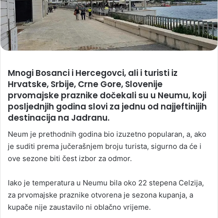
Mnogi Bosanci i Hercegovci, ali i turisti iz
Hrvatske, Srbije, Crne Gore, Slovenije
prvomajske praznike dočekali su u Neumu, koji
posljednjih godina slovi za jednu od najjeftinijih
destinacija na Jadranu.
Neum je prethodnih godina bio izuzetno popularan, a, ako
je suditi prema jučerašnjem broju turista, sigurno da će i
ove sezone biti čest izbor za odmor.
Iako je temperatura u Neumu bila oko 22 stepena Celzija,
za prvomajske praznike otvorena je sezona kupanja, a
kupače nije zaustavilo ni oblačno vrijeme.