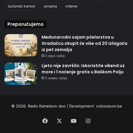
tuzlanski kanton
ukrajina
vrijeme
Preporučujemo
Međunarodni sajam pčelarstva u
Gradačcu okupit će više od 20 izlagača
iz pet zemalja
2 days ranije
Ljeto nije završilo: Iskoristite vikend uz
more i 1 noćenje gratis u Baškom Polju
3 weeks ranije
© 2026. Radio Kameleon doo | Development:
colosseum.ba
Facebook
X
YouTube
Instagram