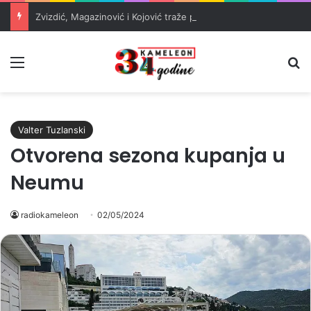
Zvizdić, Magazinović i Kojović traže poseban status za Memorijalni centar Srebrenica
Meni
Pr
Valter Tuzlanski
Otvorena sezona kupanja u
Neumu
radiokameleon
02/05/2024