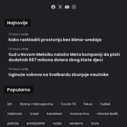
Facebook
X
YouTube
Instagram
Najnovije
12 hours ranije
Kako rashladiti prostoriju bez klima-uređaja
12 hours ranije
Sud u Novom Meksiku naložio Meta kompaniji da plati
dodatnih 567 miliona dolara zbog štete djeci
14 hours ranije
Uginuće sobova na Svalbardu zbunjuje naučnike
Popularno
bih
Bosna i Hercegovina
Covid-19
fokus
fudbal
istaknuto
izrael
kameleon
koronavirus
milorad dodik
policija
predsjednik
rusija
sarajevo
tuzla