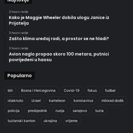
3 hours ranije
Kako je Maggie Wheeler dobila ulogu Janice iz
Prijatelja
3 hours ranije
Zašto klima uređaj radi, a prostor se ne hladi?
3 hours ranije
Avion naglo propao skoro 100 metara, putnici
povrijeđeni u haosu
Popularno
bih
Bosna i Hercegovina
Covid-19
fokus
fudbal
istaknuto
izrael
kameleon
koronavirus
milorad dodik
policija
predsjednik
rusija
sarajevo
tuzla
tuzlanski kanton
ukrajina
vrijeme