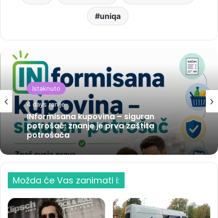
uniqa
Istaknuto
4 days ranije
INformisana kupovina – siguran
potrošač: znanje je prva zaštita
potrošača
Možda će Vas zanimati i: