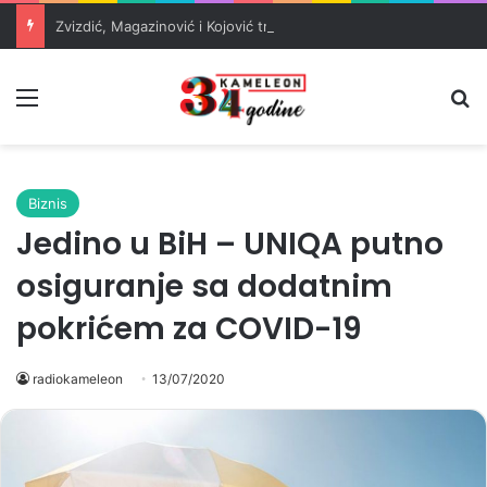
Zvizdić, Magazinović i Kojović traže poseban status za Memorijalni centar Srebrenica
Meni
Pr
Biznis
Jedino u BiH – UNIQA putno
osiguranje sa dodatnim
pokrićem za COVID-19
radiokameleon
13/07/2020