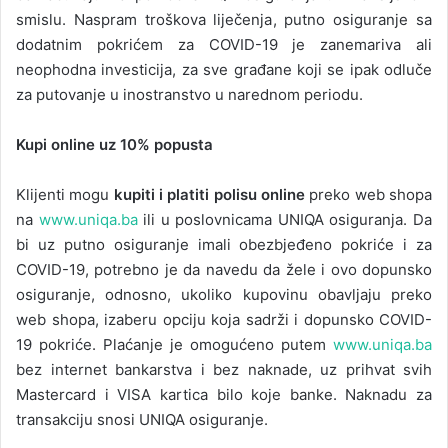
smislu. Naspram troškova liječenja, putno osiguranje sa
dodatnim pokrićem za COVID-19 je zanemariva ali
neophodna investicija, za sve građane koji se ipak odluče
za putovanje u inostranstvo u narednom periodu.
Kupi online uz 10% popusta
Klijenti mogu
kupiti i platiti polisu online
preko web shopa
na
www.uniqa.ba
ili u poslovnicama UNIQA osiguranja. Da
bi uz putno osiguranje imali obezbjeđeno pokriće i za
COVID-19, potrebno je da navedu da žele i ovo dopunsko
osiguranje, odnosno, ukoliko kupovinu obavljaju preko
web shopa, izaberu opciju koja sadrži i dopunsko COVID-
19 pokriće. Plaćanje je omogućeno putem
www.uniqa.ba
bez internet bankarstva i bez naknade, uz prihvat svih
Mastercard i VISA kartica bilo koje banke. Naknadu za
transakciju snosi UNIQA osiguranje.