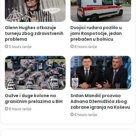
Glenn Hughes otkazuje
Dvojici rudara pozlilo u
turneju zbog zdravstvenih
jami Raspotočje, jedan
problema
prebačen u bolnicu
5 hours ranije
6 hours ranije
Gužve i duge kolone na
Srđan Mandić prozvao
graničnim prelazima u BiH
Adnana Džemidžića zbog
zabrane igranja na Koševu
6 hours ranije
6 hours ranije