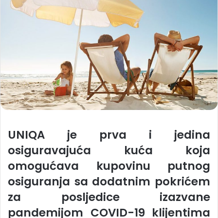
UNIQA
je
prva i jedina
osiguravajuća kuća
koja
omogućava kupovinu putnog
osiguranja sa
dodatnim pokrićem
za posljedice izazvane
pandemijom
COVID-19
klijentima