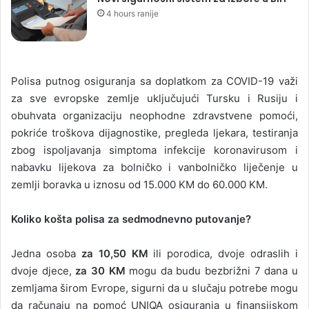
4 hours ranije
Polisa putnog osiguranja sa doplatkom za COVID-19 važi
za sve evropske zemlje uključujući Tursku i Rusiju i
obuhvata organizaciju neophodne zdravstvene pomoći,
pokriće troškova dijagnostike, pregleda ljekara, testiranja
zbog ispoljavanja simptoma infekcije koronavirusom i
nabavku lijekova za bolničko i vanbolničko liječenje u
zemlji boravka u iznosu od 15.000 KM do 60.000 KM.
Koliko košta polisa za sedmodnevno putovanje?
Jedna osoba
za 10,50 KM
ili porodica, dvoje odraslih i
dvoje djece,
za 30 KM
mogu da budu bezbrižni 7 dana u
zemljama širom Evrope, sigurni da u slučaju potrebe mogu
da računaju na pomoć UNIQA osiguranja u finansijskom