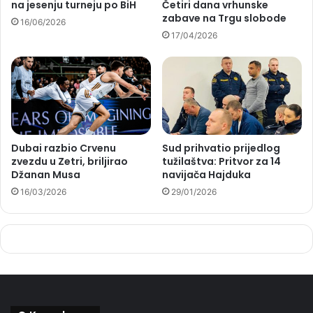
na jesenju turneju po BiH
Četiri dana vrhunske
zabave na Trgu slobode
16/06/2026
17/04/2026
Dubai razbio Crvenu
Sud prihvatio prijedlog
zvezdu u Zetri, briljirao
tužilaštva: Pritvor za 14
Džanan Musa
navijača Hajduka
16/03/2026
29/01/2026