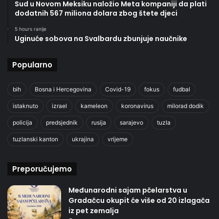
Sud u Novom Meksiku naložio Meta kompaniji da plati
dodatnih 567 miliona dolara zbog štete djeci
5 hours ranije
Uginuće sobova na Svalbardu zbunjuje naučnike
Popularno
bih
Bosna i Hercegovina
Covid-19
fokus
fudbal
istaknuto
izrael
kameleon
koronavirus
milorad dodik
policija
predsjednik
rusija
sarajevo
tuzla
tuzlanski kanton
ukrajina
vrijeme
Preporučujemo
Međunarodni sajam pčelarstva u
Gradačcu okupit će više od 20 izlagača
iz pet zemalja