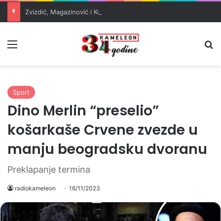
Zvizdić, Magazinović i Kojović traže poseban status za Memorijalni centar Srebrenica
Meni
Pr
Sport
Dino Merlin “preselio”
košarkaše Crvene zvezde u
manju beogradsku dvoranu
Preklapanje termina
radiokameleon
16/11/2023