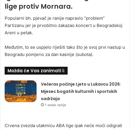
lige protiv Mornara.
Popularni bh. pjevač je ranije napravio “problem”
Partizanu jer je prvobitno zakazao koncert u Beogradskoj
Areni u petak.
Međutim, to se uspjelo riješiti tako što je svoj prvi nastup u
Beogradu pomjerio za dan kasnije (subota).
Možda će Vas zanimati i:
Večeras počinje Ljeto u Lukavcu 2026:
Mjesec bogatih kulturnih i sportskih
sadržaja
1 week ranije
Crvena zvezda utakmicu ABA lige ipak neće moći odigrati