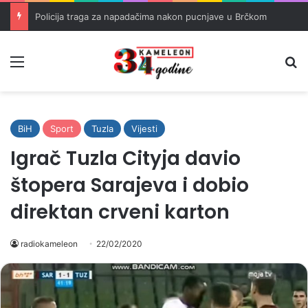
Masovni ukrajinski napad dronovima na rusku rafineriju u Tatarstanu
Meni
Pr
BiH
Sport
Tuzla
Vijesti
Igrač Tuzla Cityja davio
štopera Sarajeva i dobio
direktan crveni karton
radiokameleon
22/02/2020