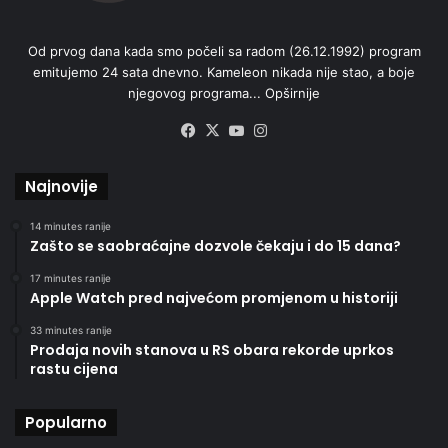
Od prvog dana kada smo počeli sa radom (26.12.1992) program
emitujemo 24 sata dnevno. Kameleon nikada nije stao, a boje
njegovog programa...
Opširnije
Facebook
X
YouTube
Instagram
Najnovije
14 minutes ranije
Zašto se saobraćajne dozvole čekaju i do 15 dana?
17 minutes ranije
Apple Watch pred najvećom promjenom u historiji
33 minutes ranije
Prodaja novih stanova u RS obara rekorde uprkos
rastu cijena
Popularno