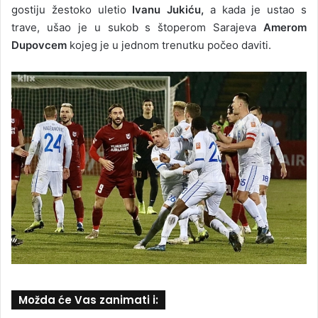
gostiju žestoko uletio
Ivanu Jukiću,
a kada je ustao s
trave, ušao je u sukob s štoperom Sarajeva
Amerom
Dupovcem
kojeg je u jednom trenutku počeo daviti.
Možda će Vas zanimati i: