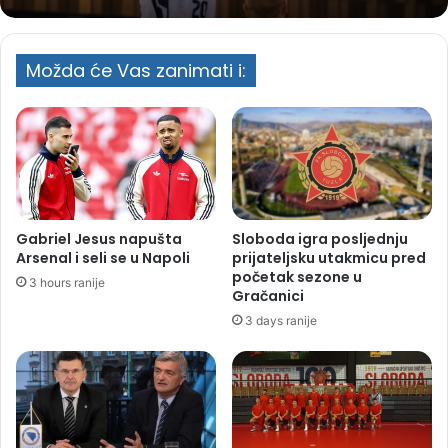
Možda će Vas zanimati i:
Gabriel Jesus napušta
Sloboda igra posljednju
Arsenal i seli se u Napoli
prijateljsku utakmicu pred
početak sezone u
3 hours ranije
Gračanici
3 days ranije