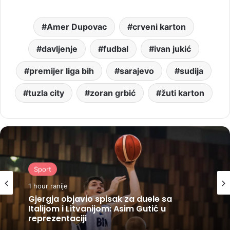
Amer Dupovac
crveni karton
davljenje
fudbal
ivan jukić
premijer liga bih
sarajevo
sudija
tuzla city
zoran grbić
žuti karton
Sport
1 hour ranije
Gjergja objavio spisak za duele sa
Italijom i Litvanijom: Asim Gutić u
reprezentaciji