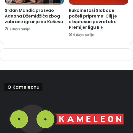
Srđan Mandić prozvao
Rukometaši Slobode
Adnana Džemidžića zbog
počeli pripreme: Cilj je
zabrane igranja na Koševu
ekspresan povratak u
Premijer ligu BiH
3 days ranije
4 days ranije
O Kameleonu