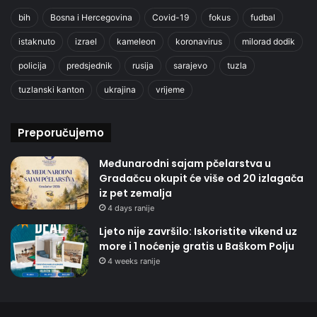
bih
Bosna i Hercegovina
Covid-19
fokus
fudbal
istaknuto
izrael
kameleon
koronavirus
milorad dodik
policija
predsjednik
rusija
sarajevo
tuzla
tuzlanski kanton
ukrajina
vrijeme
Preporučujemo
Međunarodni sajam pčelarstva u
Gradačcu okupit će više od 20 izlagača
iz pet zemalja
4 days ranije
Ljeto nije završilo: Iskoristite vikend uz
more i 1 noćenje gratis u Baškom Polju
4 weeks ranije