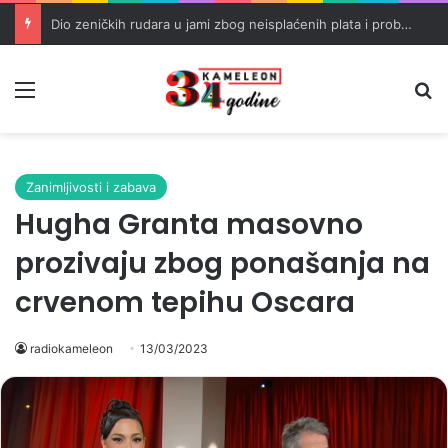
Dio zeničkih rudara u jami zbog neisplaćenih plata i problema sa zdravstvenim knjižicama
Meni
Pr
Zanimljivosti i zabava
Hugha Granta masovno
prozivaju zbog ponašanja na
crvenom tepihu Oscara
radiokameleon
13/03/2023