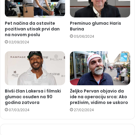
Pet načina da ostavite
Preminuo glumac Haris
pozitivan utisak prvi dan
Burina
na novom poslu
05/06/2024
02/09/2024
Bivši član Lakersa i filmski
Željko Pervan objavio da
glumac osuđen na 90
ide na operaciju srca: Ako
godina zatvora
preživim, vidimo se uskoro
07/03/2024
27/02/2024