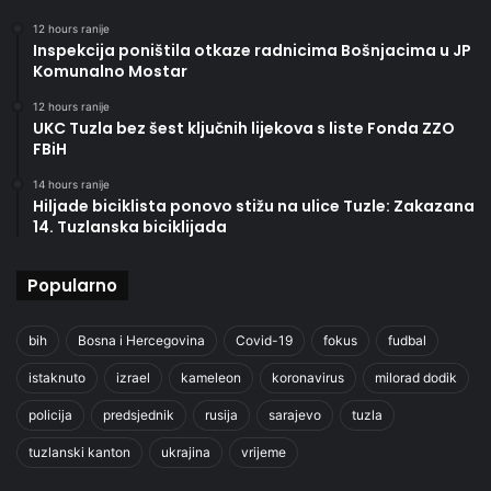
12 hours ranije
Inspekcija poništila otkaze radnicima Bošnjacima u JP
Komunalno Mostar
12 hours ranije
UKC Tuzla bez šest ključnih lijekova s liste Fonda ZZO
FBiH
14 hours ranije
Hiljade biciklista ponovo stižu na ulice Tuzle: Zakazana
14. Tuzlanska biciklijada
Popularno
bih
Bosna i Hercegovina
Covid-19
fokus
fudbal
istaknuto
izrael
kameleon
koronavirus
milorad dodik
policija
predsjednik
rusija
sarajevo
tuzla
tuzlanski kanton
ukrajina
vrijeme