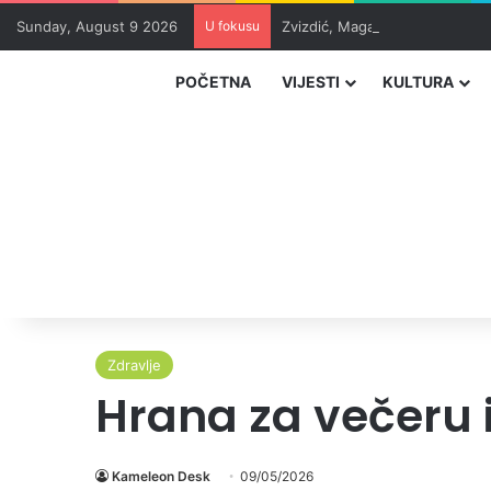
Sunday, August 9 2026
U fokusu
Zvizdić, Magazinović i Kojović
POČETNA
VIJESTI
KULTURA
Zdravlje
Hrana za večeru i
Kameleon Desk
09/05/2026