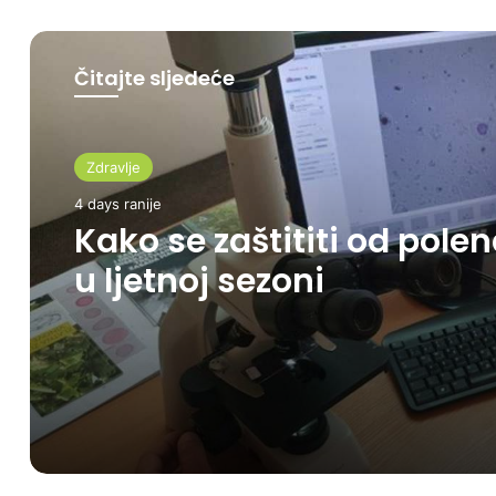
Čitajte sljedeće
Zdravlje
4 days ranije
Kako se zaštititi od pole
u ljetnoj sezoni