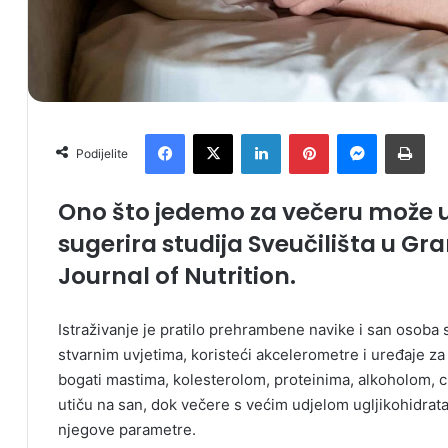
Facebook
X
LinkedIn
Pinterest
Messenger
Print
Podijelite
Ono što jedemo za večeru može ut
sugerira studija Sveučilišta u G
Journal of Nutrition.
Istraživanje je pratilo prehrambene navike i san osoba 
stvarnim uvjetima, koristeći akcelerometre i uređaje za
bogati mastima, kolesterolom, proteinima, alkoholom,
utiču na san, dok večere s većim udjelom ugljikohidrata
njegove parametre.