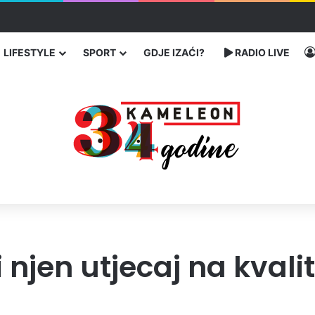
 traže poseban status za Memorijalni centar Srebrenica
LIFESTYLE
SPORT
GDJE IZAĆI?
RADIO LIVE
 njen utjecaj na kvali