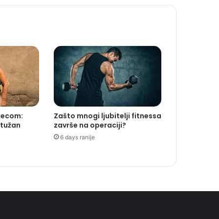
djecom:
Zašto mnogi ljubitelji fitnessa
i tužan
završe na operaciji?
6 days ranije