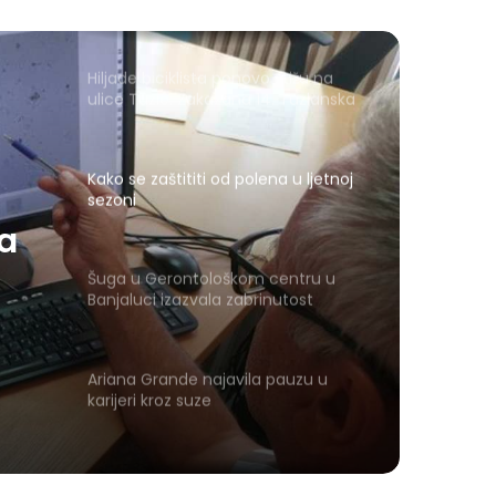
Hiljade biciklista ponovo stižu na
ulice Tuzle: Zakazana 14. Tuzlanska
biciklijada
Kako se zaštititi od polena u ljetnoj
sezoni
na
Šuga u Gerontološkom centru u
Banjaluci izazvala zabrinutost
porodica
Ariana Grande najavila pauzu u
karijeri kroz suze