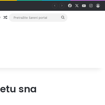
Facebook
X
YouTube
Instag
Pri
Prijava
Random članak
Pretražite
šareni
portal
tetu sna