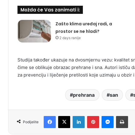
Možda će Vas zanimati i:
Zašto klima uređaj radi, a
prostor se ne hladi?
2 days ranije
Studija također ukazuje na dvosmjernu vezu: kvalitet s
čime se oblikuje obrazac prehrane i sna. Autori ističu d
za prevenciju i liječenje pretilosti koje uzimaju u obzir 
prehrana
san
Facebook
X
LinkedIn
Pinterest
Messenger
Print
Podijelite