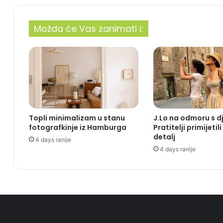
Možda će Vas zanimati i:
Topli minimalizam u stanu
J.Lo na odmoru s 
fotografkinje iz Hamburga
Pratitelji primijetil
detalj
4 days ranije
4 days ranije